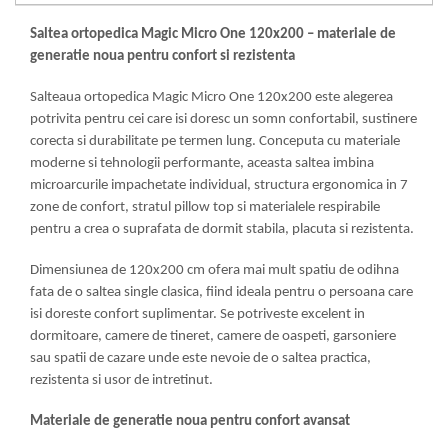
Mese gradinita
Saltea ortopedica Magic Micro One 120x200 – materiale de
Scaune gradinita
generatie noua pentru confort si rezistenta
Set mese si scaune gradinita
Salteaua ortopedica Magic Micro One 120x200 este alegerea
Mobilier copii
potrivita pentru cei care isi doresc un somn confortabil, sustinere
Mobila camera copii
corecta si durabilitate pe termen lung. Conceputa cu materiale
Scaune birou pentru copii
moderne si tehnologii performante, aceasta saltea imbina
Saltele patuturi copii
microarcurile impachetate individual, structura ergonomica in 7
zone de confort, stratul pillow top si materialele respirabile
Paturi copii
pentru a crea o suprafata de dormit stabila, placuta si rezistenta.
Masa si scaune gradinita
Seturi comode living si dormitor
Dimensiunea de 120x200 cm ofera mai mult spatiu de odihna
fata de o saltea single clasica, fiind ideala pentru o persoana care
isi doreste confort suplimentar. Se potriveste excelent in
dormitoare, camere de tineret, camere de oaspeti, garsoniere
sau spatii de cazare unde este nevoie de o saltea practica,
rezistenta si usor de intretinut.
Materiale de generatie noua pentru confort avansat