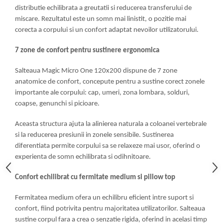
distributie echilibrata a greutatii si reducerea transferului de
miscare. Rezultatul este un somn mai linistit, o pozitie mai
corecta a corpului si un confort adaptat nevoilor utilizatorului.
7 zone de confort pentru sustinere ergonomica
Salteaua Magic Micro One 120x200 dispune de 7 zone
anatomice de confort, concepute pentru a sustine corect zonele
importante ale corpului: cap, umeri, zona lombara, solduri,
coapse, genunchi si picioare.
Aceasta structura ajuta la alinierea naturala a coloanei vertebrale
si la reducerea presiunii in zonele sensibile. Sustinerea
diferentiata permite corpului sa se relaxeze mai usor, oferind o
experienta de somn echilibrata si odihnitoare.
Confort echilibrat cu fermitate medium si pillow top
Fermitatea medium ofera un echilibru eficient intre suport si
confort, fiind potrivita pentru majoritatea utilizatorilor. Salteaua
sustine corpul fara a crea o senzatie rigida, oferind in acelasi timp