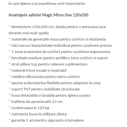
in care igiena si prospetimea sunt importante.
Avantajele saltelei Magic Micro One 120x200
* dimensiune 120x200 cm, ideala pentru o persoana care
doreste mai mult spatiu
* materiale de generatie noua pentru confort si rezistenta
* microarcuri impachetate individual pentru sustinere precisa
* 7 zone anatomice de confort pentru sustinere ergonomica
* fermitate medium pentru echilibru intre confort si suport
* strat pillow top pentru relaxare suplimentara
* material tricot moale si respirabil
* vatelina siliconizata pentru extra confort
* spuma poliuretanica flexibila pentru adaptare la corp
* suport TNT pentru stabilitate structurala
* husa detasabila si lavabila pentru igiena usoara
* inaltime de aproximativ 23 cm
* sustine pana la 120 kg
* rezistenta buna la utilizare zilnica
* garantie 5 ani pentru siguranta si incredere