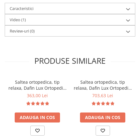
Caracteristici
Video
(1)
Review-uri
(0)
PRODUSE SIMILARE
Saltea ortopedica, tip
Saltea ortopedica, tip
relaxa, Dafin Lux Ortopedic,
relaxa, Dafin Lux Ortopedic,
90x200x21cm, fermitate
160x200x21cm, fermitate
363,00 Lei
703,63 Lei
medie, cu plasa de arcuri
medie, cu plasa de arcuri
tip Bonell, fata vara-iarna,
tip Bonell, fata vara-iarna,
sistem de aerisire cu
sistem de aerisire cu
ADAUGA IN COS
ADAUGA IN COS
butoni, Salt Confort
butoni, Salt Confort