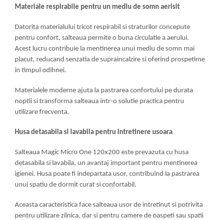
Materiale respirabile pentru un mediu de somn aerisit
Datorita materialului tricot respirabil si straturilor concepute
pentru confort, salteaua permite o buna circulatie a aerului.
Acest lucru contribuie la mentinerea unui mediu de somn mai
placut, reducand senzatia de supraincalzire si oferind prospetime
in timpul odihnei.
Materialele moderne ajuta la pastrarea confortului pe durata
noptii si transforma salteaua intr-o solutie practica pentru
utilizare frecventa.
Husa detasabila si lavabila pentru intretinere usoara
Salteaua Magic Micro One 120x200 este prevazuta cu husa
detasabila si lavabila, un avantaj important pentru mentinerea
igienei. Husa poate fi indepartata usor, contribuind la pastrarea
unui spatiu de dormit curat si confortabil.
Aceasta caracteristica face salteaua usor de intretinut si potrivita
pentru utilizare zilnica, dar si pentru camere de oaspeti sau spatii