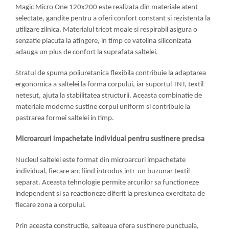
Magic Micro One 120x200 este realizata din materiale atent
selectate, gandite pentru a oferi confort constant si rezistenta la
utilizare zilnica. Materialul tricot moale si respirabil asigura o
senzatie placuta la atingere, in timp ce vatelina siliconizata
adauga un plus de confort la suprafata saltelei.
Stratul de spuma poliuretanica flexibila contribuie la adaptarea
ergonomica a saltelei la forma corpului, iar suportul TNT, textil
netesut, ajuta la stabilitatea structurii. Aceasta combinatie de
materiale moderne sustine corpul uniform si contribuie la
pastrarea formei saltelei in timp.
Microarcuri impachetate individual pentru sustinere precisa
Nucleul saltelei este format din microarcuri impachetate
individual, fiecare arc fiind introdus intr-un buzunar textil
separat. Aceasta tehnologie permite arcurilor sa functioneze
independent si sa reactioneze diferit la presiunea exercitata de
fiecare zona a corpului.
Prin aceasta constructie, salteaua ofera sustinere punctuala,