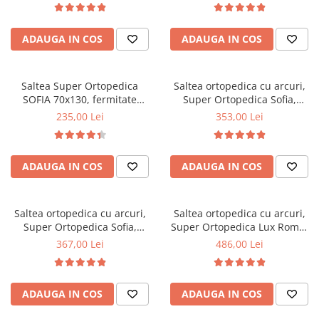
Bonell, reversibila, sistem
foam 2,5 cm, husa matlasata,
Mese gradinita
aerisire perimetral, Saltex
sistem de aerisire perimetral,
Scaune gradinita
ADAUGA IN COS
ADAUGA IN COS
greutate maxima sustinuta
120 kg/utilizator, Saltex
Set mese si scaune gradinita
Mobilier copii
Saltea Super Ortopedica
Saltea ortopedica cu arcuri,
Mobila camera copii
SOFIA 70x130, fermitate
Super Ortopedica Sofia,
medie, cu plasa arcuri tip
70x190x20cm, fermitate
Scaune birou pentru copii
235,00 Lei
353,00 Lei
Bonell, fata vara-iarna, sistem
medie, cu plasa arcuri tip
Saltele patuturi copii
aerisire cu butoni, Saltex
Bonell, fata vara-iarna, sistem
Paturi copii
aerisire cu butoni, Saltex
ADAUGA IN COS
ADAUGA IN COS
Masa si scaune gradinita
Seturi comode living si dormitor
Saltea ortopedica cu arcuri,
Saltea ortopedica cu arcuri,
Super Ortopedica Sofia,
Super Ortopedica Lux Roma,
80x190x20cm, fermitate
70x190x23cm, fermitate tare,
367,00 Lei
486,00 Lei
medie, plasa arcuri tip Bonell,
plasa arcuri tip Bonell, fata
fata vara-iarna, sistem
vara-iarna, sistem aerisire
aerisire cu butoni, Saltex
perimetral, Saltex
ADAUGA IN COS
ADAUGA IN COS