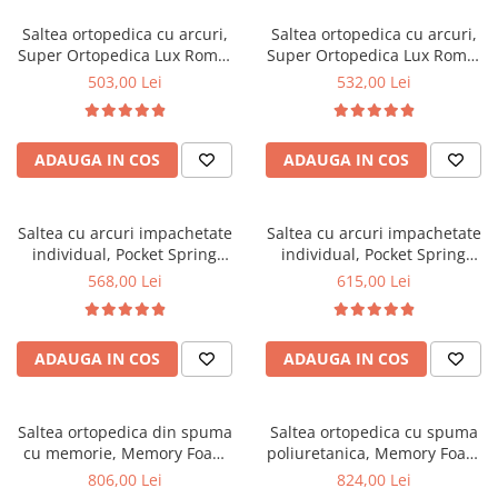
Saltea ortopedica cu arcuri,
Saltea ortopedica cu arcuri,
Super Ortopedica Lux Roma,
Super Ortopedica Lux Roma,
70x200x23cm, fermitate tare,
80x190x23cm, fermitate tare,
503,00 Lei
532,00 Lei
plasa arcuri tip Bonell, fata
plasa arcuri tip Bonell, fata
vara-iarna, sistem aerisire
vara-iarna, sistem aerisire
perimetral, Saltex
perimetral, Saltex
ADAUGA IN COS
ADAUGA IN COS
Saltea cu arcuri impachetate
Saltea cu arcuri impachetate
individual, Pocket Spring
individual, Pocket Spring
Milano, 80x190x24cm,
Milano, 90x190x24cm,
568,00 Lei
615,00 Lei
fermitate mediu spre soft,
fermitate mediu spre soft,
sistem de aerisire perimetral,
sistem de aerisire perimetral,
Saltex
Saltex
ADAUGA IN COS
ADAUGA IN COS
Saltea ortopedica din spuma
Saltea ortopedica cu spuma
cu memorie, Memory Foam
poliuretanica, Memory Foam
Paris, 80x190x23cm, fermitate
Paris 5cm, 80x200x23cm,
806,00 Lei
824,00 Lei
tare, spuma poliuretanica,
fermitate tare, sistem de