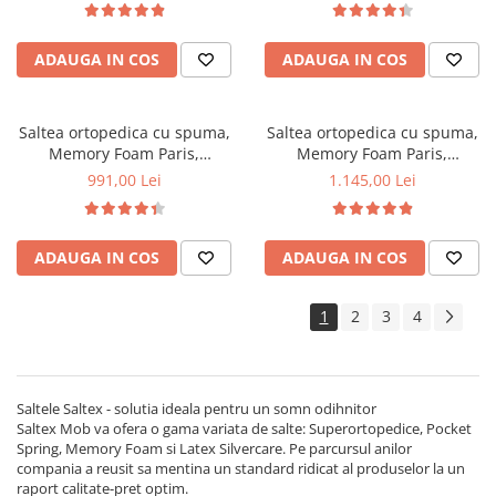
memory foam 5 cm, sistem de
aerisire perimetral, Saltex
aerisire perimetral, Saltex
ADAUGA IN COS
ADAUGA IN COS
Saltea ortopedica cu spuma,
Saltea ortopedica cu spuma,
Memory Foam Paris,
Memory Foam Paris,
100x200x23cm, fermitate tare,
120x200x23cm, fermitate tare,
991,00 Lei
1.145,00 Lei
spuma poliuretanica, memory
spuma poliuretanica, memory
foam 5 cm, sistem de aerisire
foam 5 cm, sistem de aerisire
perimetral, Saltex
perimetral, Saltex
ADAUGA IN COS
ADAUGA IN COS
1
2
3
4
Saltele Saltex - solutia ideala pentru un somn odihnitor
Saltex Mob va ofera o gama variata de salte: Superortopedice, Pocket
Spring, Memory Foam si Latex Silvercare. Pe parcursul anilor
compania a reusit sa mentina un standard ridicat al produselor la un
raport calitate-pret optim.