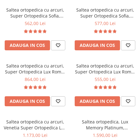
Top saltele 5 cm
Scaune manager
Top saltele 10 cm
Saltea ortopedica cu arcuri,
Saltea ortopedica cu arcuri,
Mobilier bucatarie
Super Ortopedica Sofia,
Super Ortopedica Sofia,
Top saltele memory 5 cm
130x200x20cm, fermitate
135x200x20cm, fermitate
Mese bucatarie
562,00 Lei
577,00 Lei
Top saltele MemoHR 6.5 cm
medie, plasa arcuri tip Bonell,
medie, plasa arcuri tip Bonell,
Scaune pentru bucatarie
Saltele ieftine
fata vara-iarna, sistem
fata vara-iarna, sistem
Mobila bucatarie
aerisire cu butoni, Saltex
aerisire cu butoni, Saltex
Saltele cu plasa de arcuri
ADAUGA IN COS
ADAUGA IN COS
Seturi mese si scaune bucatarie
Saltele cu spuma
Mobilier hol
Mobila hol
Saltea ortopedica cu arcuri,
Saltea ortopedica cu arcuri,
Super Ortopedica Lux Roma,
Super Ortopedica Lux Roma,
Suporturi si rafturi pantofi
140x200x23cm, fermitate tare,
90x200x23cm, fermitate tare,
864,00 Lei
555,00 Lei
Portmantouri
plasa arcuri tip Bonell, fata
plasa arcuri tip Bonell, fata
Pantofare
vara-iarna, sistem aerisire
vara-iarna, sistem aerisire
perimetral, Saltex
perimetral, Saltex
Seturi mobilier hol
ADAUGA IN COS
ADAUGA IN COS
Stender haine
Suport pentru umerase
Saltea ortopedica cu arcuri,
Saltea ortopedica, Lux
Etajere
Venetia Super Ortopedica Lux
Memory Platinum,
Cuiere
Flexa 160x200x30cm,
160x200x30cm, fermitate tare,
1.173,00 Lei
1.590,00 Lei
Mobilier gradinita
fermitate tare, plasa arcuri tip
cu plasa de arcuri, memory