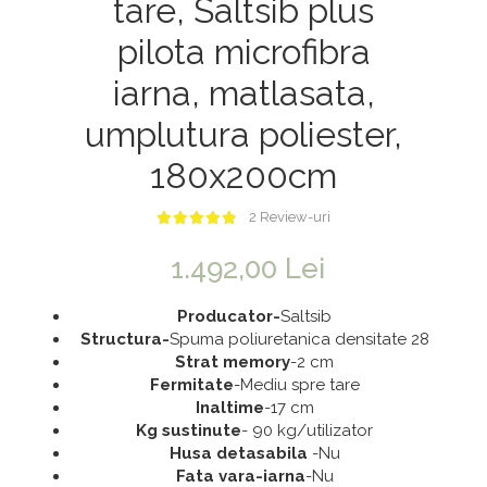
tare, Saltsib plus
Saltele 180x200
Dulap birou
pilota microfibra
Top saltele
Birouri
iarna, matlasata,
Top saltele 5 cm
Scaune pentru birou
Top saltele 10 cm
Scaune pentru vizitatori
umplutura poliester,
Top saltele memory 5 cm
Scaune manager
180x200cm
Top saltele MemoHR 6.5 cm
Mobilier bucatarie
2 Review-uri
Saltele ieftine
Mese bucatarie
Saltele cu plasa de arcuri
Scaune pentru bucatarie
1.492,00 Lei
Saltele cu spuma
Mobila bucatarie
Producator-
Saltsib
Seturi mese si scaune bucatarie
Structura-
Spuma poliuretanica densitate 28
Mobilier hol
Strat memory
-2 cm
Fermitate
-Mediu spre tare
Mobila hol
Inaltime
-17 cm
Suporturi si rafturi pantofi
Kg sustinute
- 90 kg/utilizator
Husa detasabila
-Nu
Portmantouri
Fata vara-iarna
-Nu