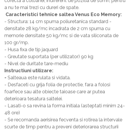
corecta a coloanei, indiferent de pozitia de somn, pentru
a nu te mai trezi cu dureri de spate.
Caracteristici tehnice saltea Venus Eco Memory:
- Structura: 14 cm spuma poliuretanica standard -
densitate 28 kg/mc incadrata de 2 cm spuma cu
memorie densitate 50 kg/mc si de vata siliconata de
100 gr/mp.
- Husa fixa de tip jaquard
- Greutate suportata (per utilizator) 90 kg
- Nivel de duritate tare-mediu
Instructiuni utilizare:
-
Salteaua este rulata si vidata.
- Desfaceti cu grija folia de protectie, fara a folosi
foarfece sau alte obiecte taioase care ar putea
deterioara tesatura saltelei.
- Lasati-o sa revina la forma initiala (asteptati minim 24-
48 ore)
- Se recomanda aerisirea fecventa si rotirea la intervale
scurte de timp pentru a preveni deteriorarea structurii