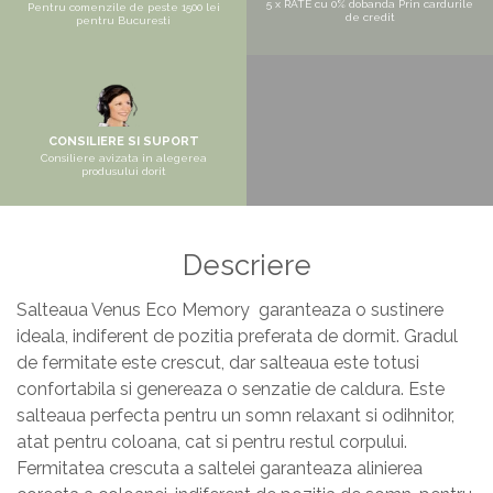
5 x RATE cu 0% dobanda Prin cardurile
Pentru comenzile de peste 1500 lei
de credit
pentru Bucuresti
Masa si scaune gradinita
Seturi comode living si dormitor
CONSILIERE SI SUPORT
Consiliere avizata in alegerea
produsului dorit
Descriere
Salteaua Venus Eco Memory garanteaza o sustinere
ideala, indiferent de pozitia preferata de dormit. Gradul
de fermitate este crescut, dar salteaua este totusi
confortabila si genereaza o senzatie de caldura. Este
salteaua perfecta pentru un somn relaxant si odihnitor,
atat pentru coloana, cat si pentru restul corpului.
Fermitatea crescuta a saltelei garanteaza alinierea