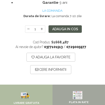
Pantofare
Garantie
-3 ani
Seturi mobilier hol
LA COMANDA
Stender haine
Durata de livrare:
La comanda 7-10 zile
Suport pentru umerase
ADAUGA IN COS
Etajere
Cuiere
Cod Produs:
S1668,487
Mobilier gradinita
Ai nevoie de ajutor?
0377101513
/
0729005977
Mese gradinita
ADAUGA LA FAVORITE
Scaune gradinita
Set mese si scaune gradinita
CERE INFORMATII
Mobilier copii
Mobila camera copii
Scaune birou pentru copii
Saltele patuturi copii
PLATA IN RATE
Paturi copii
LIVRARE GRATUITA