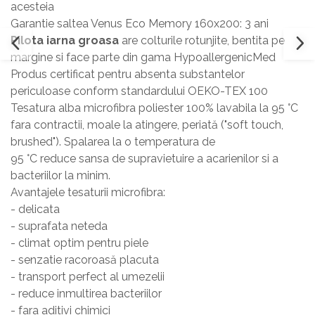
acesteia
Garantie saltea Venus Eco Memory 160x200: 3 ani
Pilota iarna groasa
are colturile rotunjite, bentita pe
margine si face parte din gama HypoallergenicMed
Produs certificat pentru absenta substantelor
periculoase conform standardului OEKO-TEX 100
Tesatura alba microfibra poliester 100% lavabila la 95 °C
fara contractii, moale la atingere, periată ("soft touch,
brushed"). Spalarea la o temperatura de
95 °C reduce sansa de supravietuire a acarienilor si a
bacteriilor la minim.
Avantajele tesaturii microfibra:
- delicata
- suprafata neteda
- climat optim pentru piele
- senzatie racoroasă placuta
- transport perfect al umezelii
- reduce inmultirea bacteriilor
- fara aditivi chimici