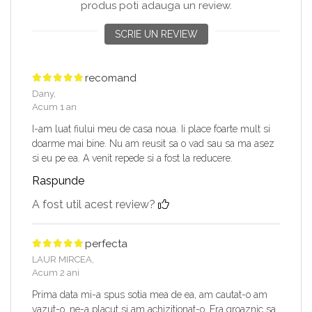
produs poti adauga un review.
SCRIE UN REVIEW
recomand
Dany,
Acum 1 an
I-am luat fiului meu de casa noua. Ii place foarte mult si
doarme mai bine. Nu am reusit sa o vad sau sa ma asez
si eu pe ea. A venit repede si a fost la reducere.
Raspunde
A fost util acest review?
perfecta
LAUR MIRCEA,
Acum 2 ani
Prima data mi-a spus sotia mea de ea, am cautat-o am
vazut-o, ne-a placut si am achizitionat-o. Era groaznic sa