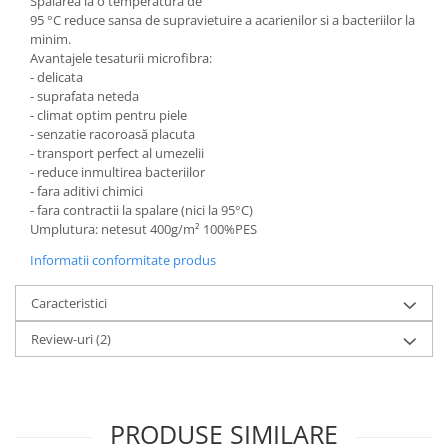
Spalarea la o temperatura de
95 °C reduce sansa de supravietuire a acarienilor si a bacteriilor la
minim.
Avantajele tesaturii microfibra:
- delicata
- suprafata neteda
- climat optim pentru piele
- senzatie racoroasă placuta
- transport perfect al umezelii
- reduce inmultirea bacteriilor
- fara aditivi chimici
- fara contractii la spalare (nici la 95°C)
Umplutura: netesut 400g/m² 100%PES
Informatii conformitate produs
Caracteristici
Review-uri
(2)
PRODUSE SIMILARE