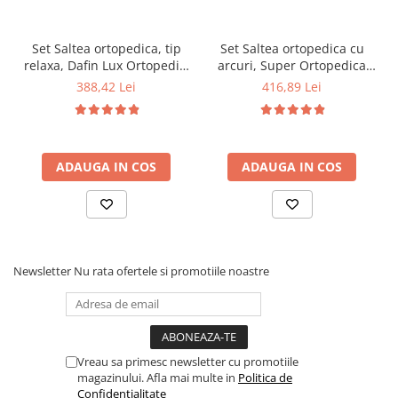
Set Saltea ortopedica, tip
Set Saltea ortopedica cu
relaxa, Dafin Lux Ortopedic,
arcuri, Super Ortopedica
90x200x21cm, fermitate
Sofia, 90x200x20cm,
388,42 Lei
416,89 Lei
medie, plasa arcuri tip
fermitate medie, cu plasa
Bonell, fata vara-iarna,
arcuri tip Bonell, fata vara-
sistem de aerisire cu
iarna, sistem aerisire cu
butoni, Salt Confort plus
butoni, Saltex plus perna
perna microfibra 50x70cm,
ADAUGA IN COS
matlasata, antialergica,
ADAUGA IN COS
lavabila la 60°C
50x70cm
Newsletter
Nu rata ofertele si promotiile noastre
Vreau sa primesc newsletter cu promotiile
magazinului. Afla mai multe in
Politica de
Confidentialitate