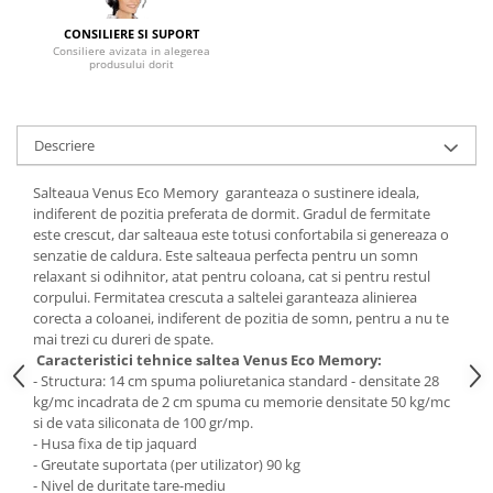
Mese gradinita
CONSILIERE SI SUPORT
Consiliere avizata in alegerea
Scaune gradinita
produsului dorit
Set mese si scaune gradinita
Mobilier copii
Descriere
Mobila camera copii
Scaune birou pentru copii
Salteaua Venus Eco Memory garanteaza o sustinere ideala,
Saltele patuturi copii
indiferent de pozitia preferata de dormit. Gradul de fermitate
Paturi copii
este crescut, dar salteaua este totusi confortabila si genereaza o
senzatie de caldura. Este salteaua perfecta pentru un somn
Masa si scaune gradinita
relaxant si odihnitor, atat pentru coloana, cat si pentru restul
Seturi comode living si dormitor
corpului. Fermitatea crescuta a saltelei garanteaza alinierea
corecta a coloanei, indiferent de pozitia de somn, pentru a nu te
mai trezi cu dureri de spate.
Caracteristici tehnice saltea Venus Eco Memory:
- Structura: 14 cm spuma poliuretanica standard - densitate 28
kg/mc incadrata de 2 cm spuma cu memorie densitate 50 kg/mc
si de vata siliconata de 100 gr/mp.
- Husa fixa de tip jaquard
- Greutate suportata (per utilizator) 90 kg
- Nivel de duritate tare-mediu