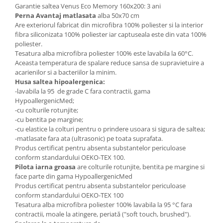
Garantie saltea Venus Eco Memory 160x200: 3 ani
Perna Avantaj matlasata
alba 50x70 cm
Are exteriorul fabricat din microfibra 100% poliester si la interior
fibra siliconizata 100% poliester iar captuseala este din vata 100%
poliester.
Tesatura alba microfibra poliester 100% este lavabila la 60°C.
Aceasta temperatura de spalare reduce sansa de supravietuire a
acarienilor si a bacteriilor la minim.
Husa saltea hipoalergenica:
-lavabila la 95 de grade C fara contractii, gama
HypoallergenicMed;
-cu colturile rotunjite;
-cu bentita pe margine;
-cu elastice la colturi pentru o prindere usoara si sigura de saltea;
-matlasate fara ata (ultrasonic) pe toata suprafata.
Produs certificat pentru absenta substantelor periculoase
conform standardului OEKO-TEX 100.
Pilota iarna groasa
are colturile rotunjite, bentita pe margine si
face parte din gama HypoallergenicMed
Produs certificat pentru absenta substantelor periculoase
conform standardului OEKO-TEX 100
Tesatura alba microfibra poliester 100% lavabila la 95 °C fara
contractii, moale la atingere, periată ("soft touch, brushed").