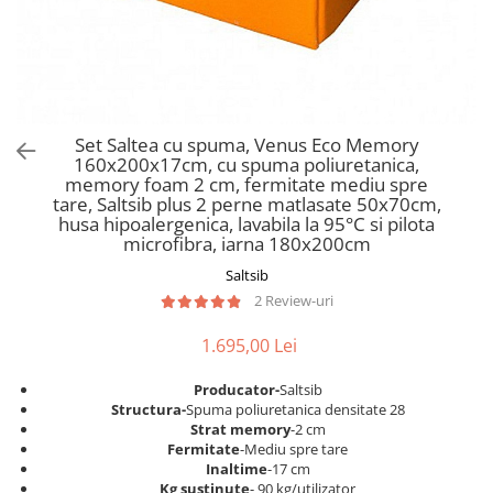
Scaune pliante
Saltele Pocket
Noptiere
Scaune birou
Saltele cu arcuri impachetate
Paturi
individual
Scaune profesionale
Seturi de pat si saltea
Saltele Memory Pocket
Masute de toaleta
Scaune Lemn
Saltele Memory Foam
Mobilier living
Scaune birou copii
Set Saltea cu spuma, Venus Eco Memory
Saltele Memory Pocket
Scaune pentru living
160x200x17cm, cu spuma poliuretanica,
Scaune resigilate
Saltele cu plasa arcuri
memory foam 2 cm, fermitate mediu spre
Seturi comode living si vitrine
tare, Saltsib plus 2 perne matlasate 50x70cm,
Scaune gradinita
Saltele cu spuma
Mobila living
husa hipoalergenica, lavabila la 95°C si pilota
Saltele cu spuma
Scaune conferinta
microfibra, iarna 180x200cm
Comode living
Saltele cu spuma poliuretanica
Scaune terasa si outdoor
Saltsib
Set mese plus scaune
2 Review-uri
Saltele Latex
Mobilier birou
Saltele Memory
Scaune ergonomice
1.695,00 Lei
Saltele 140x200
Etajere Birou
Producator-
Saltsib
Saltele 160x200
Dulap birou
Structura-
Spuma poliuretanica densitate 28
Birouri
Saltele 180x200
Strat memory
-2 cm
Fermitate
-Mediu spre tare
Scaune pentru birou
Top saltele
Inaltime
-17 cm
Scaune pentru vizitatori
Kg sustinute
- 90 kg/utilizator