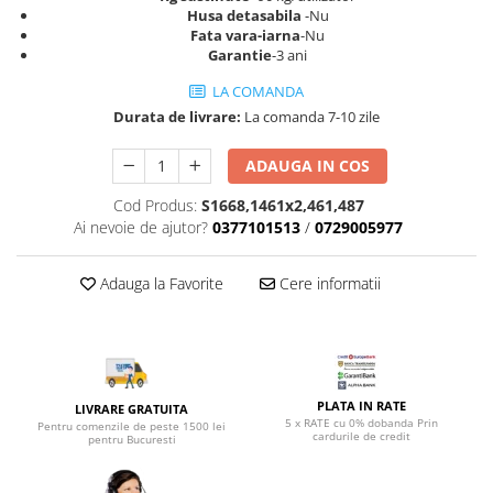
Top saltele 5 cm
Husa detasabila
-Nu
Scaune manager
Top saltele 10 cm
Fata vara-iarna
-Nu
Mobilier bucatarie
Garantie
-3 ani
Top saltele memory 5 cm
Mese bucatarie
Top saltele MemoHR 6.5 cm
LA COMANDA
Scaune pentru bucatarie
Saltele ieftine
Durata de livrare:
La comanda 7-10 zile
Mobila bucatarie
Saltele cu plasa de arcuri
ADAUGA IN COS
Seturi mese si scaune bucatarie
Saltele cu spuma
Mobilier hol
Cod Produs:
S1668,1461x2,461,487
Ai nevoie de ajutor?
0377101513
/
0729005977
Mobila hol
Suporturi si rafturi pantofi
Adauga la Favorite
Cere informatii
Portmantouri
Pantofare
Seturi mobilier hol
Stender haine
Suport pentru umerase
PLATA IN RATE
LIVRARE GRATUITA
5 x RATE cu 0% dobanda Prin
Pentru comenzile de peste 1500 lei
Etajere
cardurile de credit
pentru Bucuresti
Cuiere
Mobilier gradinita