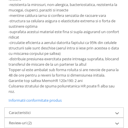
-rezistenta la mirosuri, non-alergica, bacteriostatica, rezistenta la
mucegai, ciuperci, paraziti si insecte
-mentine caldura iarna si confera senzatia de racoare vara
-structura sa celulara asigura o elasticitate extrema si o forta de
sustinere optima
-suprafata acestui material este fina si supla asigurand un confort
ridicat
-circulatie eficienta a aerului datorita faptului ca 95% din celulele
structurii sale sunt deschise (aerul intra si iese prin acestea o data
cu miscarea corpului pe saltea)
-distribuie presiunea exercitata peste intreaga suprafata, blocand
transferul de miscare de la un partener la altul
Topper-ul este ambalat sub forma roluita si are nevoie de pana la
48 de ore pentru a reveni la forma si dimensiunea initiala.
Garantie top saltea MemoHR 120x190: 2 ani
Culoarea stratului de spuma poliuretanica HR poate fi alba sau
roz.
Informatii conformitate produs
Caracteristici
Review-uri
(2)