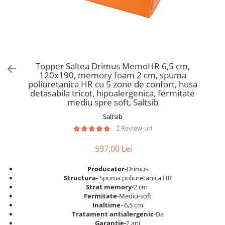
Scaune pliante
Saltele Pocket
Noptiere
Scaune birou
Saltele cu arcuri impachetate
Paturi
individual
Scaune profesionale
Seturi de pat si saltea
Saltele Memory Pocket
Masute de toaleta
Scaune Lemn
Saltele Memory Foam
Mobilier living
Scaune birou copii
Topper Saltea Drimus MemoHR 6,5 cm,
Saltele Memory Pocket
Scaune pentru living
120x190, memory foam 2 cm, spuma
Scaune resigilate
Saltele cu plasa arcuri
poliuretanica HR cu 5 zone de confort, husa
Seturi comode living si vitrine
detasabila tricot, hipoalergenica, fermitate
Scaune gradinita
Saltele cu spuma
Mobila living
mediu spre soft, Saltsib
Saltele cu spuma
Scaune conferinta
Comode living
Saltsib
Saltele cu spuma poliuretanica
Scaune terasa si outdoor
Set mese plus scaune
2 Review-uri
Saltele Latex
Mobilier birou
597,00 Lei
Saltele Memory
Scaune ergonomice
Saltele 140x200
Etajere Birou
Producator
-Drimus
Structura-
Spuma poliuretanica HR
Saltele 160x200
Dulap birou
Strat memory
-2 cm
Birouri
Saltele 180x200
Fermitate
-Mediu-soft
Inaltime
- 6,5 cm
Scaune pentru birou
Top saltele
Tratament antialergenic
-Da
Scaune pentru vizitatori
Garantie-
2 ani