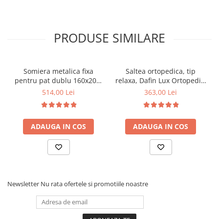
PRODUSE SIMILARE
Somiera metalica fixa
Saltea ortopedica, tip
pentru pat dublu 160x200,
relaxa, Dafin Lux Ortopedic,
6 picioare, 32 lamele lemn
90x200x21cm, fermitate
514,00 Lei
363,00 Lei
fag, benzi textile, suport
medie, cu plasa de arcuri
saltea ferm, negru
tip Bonell, fata vara-iarna,
sistem de aerisire cu
ADAUGA IN COS
ADAUGA IN COS
butoni, Salt Confort
Newsletter
Nu rata ofertele si promotiile noastre