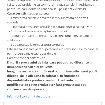
Salteaua suplimentara realizata din spuma este creata pentru toti
cei care au probleme cu somnul din cauza saltelei invechite sau
pentru cei care dorm pe canapea sau pe un pat extensibil.
Caracteristici topper saltea
:
- Transforma saltelele prea tari intr-o suprafata de dormit
comoda
- Elibereaza presiunea arcurilor separate dintr-o saltea uzata
- Sustine coloana si se adapteaza corpului
- Reduce punctele de presiune, din zona umerilor, coloanei si
soldurilor
- Se adapteaza la temperatura corpului.
Este salteaua ideala pentru persoanele cu disfunctii ale coloanei si
pentru persoanele supraponderale.
Garantie topper saltea: 2 ani
Datorita procesului de fabricare pot aparea diferente la
dimensiunea saltelei de ±2cm.
Imaginile au caracter informativ. Imprimeurile husei pot fi
diferite, de la alb pana la colorate, in functie de
disponibilitatea producatorului. Produsele pot fi
modificate de catre producator fara preaviz sau pot
contine erori de operare.
Informatii conformitate produs