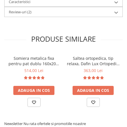
Caracteristici
Review-uri
(2)
PRODUSE SIMILARE
Somiera metalica fixa
Saltea ortopedica, tip
pentru pat dublu 160x200,
relaxa, Dafin Lux Ortopedic,
6 picioare, 32 lamele lemn
90x200x21cm, fermitate
514,00 Lei
363,00 Lei
fag, benzi textile, suport
medie, cu plasa de arcuri
saltea ferm, negru
tip Bonell, fata vara-iarna,
sistem de aerisire cu
ADAUGA IN COS
ADAUGA IN COS
butoni, Salt Confort
Newsletter
Nu rata ofertele si promotiile noastre