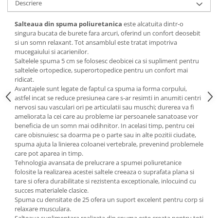
Descriere
Mese gradinita
Salteaua din spuma poliuretanica
este alcatuita dintr-o
Scaune gradinita
singura bucata de burete fara arcuri, oferind un confort deosebit
Set mese si scaune gradinita
si un somn relaxant. Tot ansamblul este tratat impotriva
Mobilier copii
mucegaiului si acarienilor.
Saltelele spuma 5 cm se folosesc deobicei ca si supliment pentru
Mobila camera copii
saltelele ortopedice, superortopedice pentru un confort mai
Scaune birou pentru copii
ridicat.
Avantajele sunt legate de faptul ca spuma ia forma corpului,
Saltele patuturi copii
astfel incat se reduce presiunea care s-ar resimti in anumiti centri
Paturi copii
nervosi sau vasculari ori pe articulatii sau muschi; durerea va fi
Masa si scaune gradinita
ameliorata la cei care au probleme iar persoanele sanatoase vor
beneficia de un somn mai odihnitor. In acelasi timp, pentru cei
Seturi comode living si dormitor
care obisnuiesc sa doarma pe o parte sau in alte pozitii ciudate,
spuma ajuta la linierea coloanei vertebrale, prevenind problemele
care pot aparea in timp.
Tehnologia avansata de prelucrare a spumei poliuretanice
folosite la realizarea acestei saltele creeaza o suprafata plana si
tare si ofera durabilitate si rezistenta exceptionale, inlocuind cu
succes materialele clasice.
Spuma cu densitate de 25 ofera un suport excelent pentru corp si
relaxare musculara.