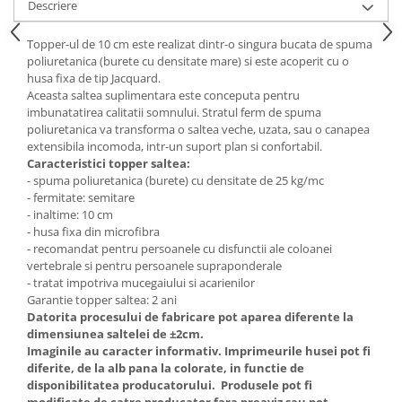
Descriere
Mese gradinita
Topper-ul de 10 cm este realizat dintr-o singura bucata de spuma
Scaune gradinita
poliuretanica (burete cu densitate mare) si este acoperit cu o
Set mese si scaune gradinita
husa fixa de tip Jacquard.
Mobilier copii
Aceasta saltea suplimentara este conceputa pentru
imbunatatirea calitatii somnului. Stratul ferm de spuma
Mobila camera copii
poliuretanica va transforma o saltea veche, uzata, sau o canapea
Scaune birou pentru copii
extensibila incomoda, intr-un suport plan si confortabil.
Caracteristici topper saltea:
Saltele patuturi copii
- spuma poliuretanica (burete) cu densitate de 25 kg/mc
Paturi copii
- fermitate: semitare
Masa si scaune gradinita
- inaltime: 10 cm
- husa fixa din microfibra
Seturi comode living si dormitor
- recomandat pentru persoanele cu disfunctii ale coloanei
vertebrale si pentru persoanele supraponderale
- tratat impotriva mucegaiului si acarienilor
Garantie topper saltea: 2 ani
Datorita procesului de fabricare pot aparea diferente la
dimensiunea saltelei de ±2cm.
Imaginile au caracter informativ. Imprimeurile husei pot fi
diferite, de la alb pana la colorate, in functie de
disponibilitatea producatorului. Produsele pot fi