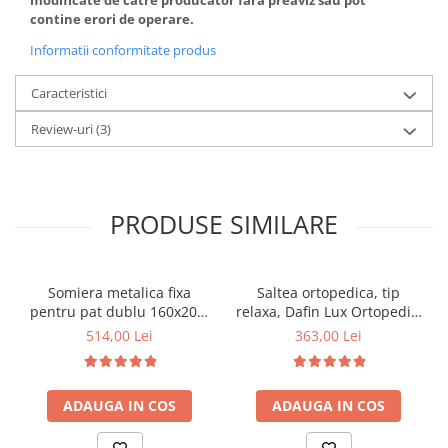
modificate de catre producator fara preaviz sau pot
contine erori de operare.
Informatii conformitate produs
Caracteristici
Review-uri
(3)
PRODUSE SIMILARE
Somiera metalica fixa
Saltea ortopedica, tip
pentru pat dublu 160x200,
relaxa, Dafin Lux Ortopedic,
6 picioare, 32 lamele lemn
90x200x21cm, fermitate
514,00 Lei
363,00 Lei
fag, benzi textile, suport
medie, cu plasa de arcuri
saltea ferm, negru
tip Bonell, fata vara-iarna,
sistem de aerisire cu
ADAUGA IN COS
ADAUGA IN COS
butoni, Salt Confort