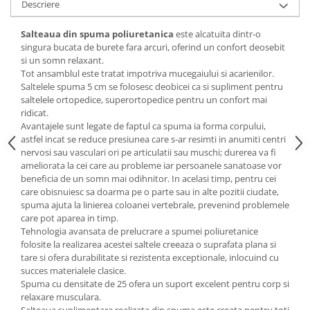
Descriere
Mese gradinita
Salteaua din spuma poliuretanica
este alcatuita dintr-o
Scaune gradinita
singura bucata de burete fara arcuri, oferind un confort deosebit
Set mese si scaune gradinita
si un somn relaxant.
Mobilier copii
Tot ansamblul este tratat impotriva mucegaiului si acarienilor.
Saltelele spuma 5 cm se folosesc deobicei ca si supliment pentru
Mobila camera copii
saltelele ortopedice, superortopedice pentru un confort mai
Scaune birou pentru copii
ridicat.
Avantajele sunt legate de faptul ca spuma ia forma corpului,
Saltele patuturi copii
astfel incat se reduce presiunea care s-ar resimti in anumiti centri
Paturi copii
nervosi sau vasculari ori pe articulatii sau muschi; durerea va fi
Masa si scaune gradinita
ameliorata la cei care au probleme iar persoanele sanatoase vor
beneficia de un somn mai odihnitor. In acelasi timp, pentru cei
Seturi comode living si dormitor
care obisnuiesc sa doarma pe o parte sau in alte pozitii ciudate,
spuma ajuta la linierea coloanei vertebrale, prevenind problemele
care pot aparea in timp.
Tehnologia avansata de prelucrare a spumei poliuretanice
folosite la realizarea acestei saltele creeaza o suprafata plana si
tare si ofera durabilitate si rezistenta exceptionale, inlocuind cu
succes materialele clasice.
Spuma cu densitate de 25 ofera un suport excelent pentru corp si
relaxare musculara.