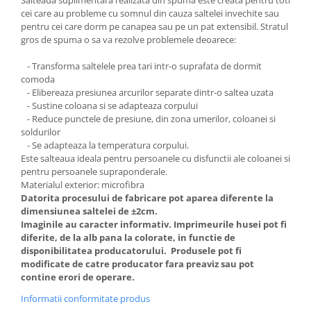
Salteaua suplimentara realizata din spuma este creata pentru toti
cei care au probleme cu somnul din cauza saltelei invechite sau
pentru cei care dorm pe canapea sau pe un pat extensibil. Stratul
gros de spuma o sa va rezolve problemele deoarece:
- Transforma saltelele prea tari intr-o suprafata de dormit
comoda
- Elibereaza presiunea arcurilor separate dintr-o saltea uzata
- Sustine coloana si se adapteaza corpului
- Reduce punctele de presiune, din zona umerilor, coloanei si
soldurilor
- Se adapteaza la temperatura corpului.
Este salteaua ideala pentru persoanele cu disfunctii ale coloanei si
pentru persoanele supraponderale.
Materialul exterior: microfibra
Datorita procesului de fabricare pot aparea diferente la
dimensiunea saltelei de ±2cm.
Imaginile au caracter informativ. Imprimeurile husei pot fi
diferite, de la alb pana la colorate, in functie de
disponibilitatea producatorului. Produsele pot fi
modificate de catre producator fara preaviz sau pot
contine erori de operare.
Informatii conformitate produs