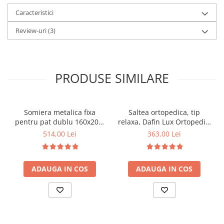
Caracteristici
Review-uri
(3)
PRODUSE SIMILARE
Somiera metalica fixa
Saltea ortopedica, tip
pentru pat dublu 160x200,
relaxa, Dafin Lux Ortopedic,
6 picioare, 32 lamele lemn
90x200x21cm, fermitate
514,00 Lei
363,00 Lei
fag, benzi textile, suport
medie, cu plasa de arcuri
saltea ferm, negru
tip Bonell, fata vara-iarna,
sistem de aerisire cu
ADAUGA IN COS
ADAUGA IN COS
butoni, Salt Confort