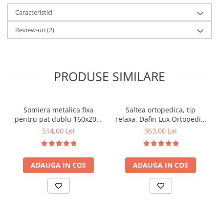
Caracteristici
Review-uri
(2)
PRODUSE SIMILARE
Somiera metalica fixa
Saltea ortopedica, tip
pentru pat dublu 160x200,
relaxa, Dafin Lux Ortopedic,
6 picioare, 32 lamele lemn
90x200x21cm, fermitate
514,00 Lei
363,00 Lei
fag, benzi textile, suport
medie, cu plasa de arcuri
saltea ferm, negru
tip Bonell, fata vara-iarna,
sistem de aerisire cu
ADAUGA IN COS
ADAUGA IN COS
butoni, Salt Confort