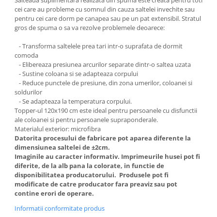
Salteaua suplimentara realizata din spuma este creata pentru toti
cei care au probleme cu somnul din cauza saltelei invechite sau
pentru cei care dorm pe canapea sau pe un pat extensibil. Stratul
gros de spuma o sa va rezolve problemele deoarece:
- Transforma saltelele prea tari intr-o suprafata de dormit
comoda
- Elibereaza presiunea arcurilor separate dintr-o saltea uzata
- Sustine coloana si se adapteaza corpului
- Reduce punctele de presiune, din zona umerilor, coloanei si
soldurilor
- Se adapteaza la temperatura corpului.
Topper-ul 120x190 cm este ideal pentru persoanele cu disfunctii
ale coloanei si pentru persoanele supraponderale.
Materialul exterior: microfibra
Datorita procesului de fabricare pot aparea diferente la
dimensiunea saltelei de ±2cm.
Imaginile au caracter informativ. Imprimeurile husei pot fi
diferite, de la alb pana la colorate, in functie de
disponibilitatea producatorului. Produsele pot fi
modificate de catre producator fara preaviz sau pot
contine erori de operare.
Informatii conformitate produs