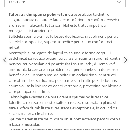
Descriere
Mese gradinita
Salteaua din spuma poliuretanica
este alcatuita dintr-o
Scaune gradinita
singura bucata de burete fara arcuri, oferind un confort deosebit
Set mese si scaune gradinita
si un somn relaxant. Tot ansamblul este tratat impotriva
Mobilier copii
mucegaiului si acarienilor.
Saltelele spuma 5 cm se folosesc deobicei ca si supliment pentru
Mobila camera copii
saltelele ortopedice, superortopedice pentru un confort mai
Scaune birou pentru copii
ridicat.
Avantajele sunt legate de faptul ca spuma ia forma corpului,
Saltele patuturi copii
astfel incat se reduce presiunea care s-ar resimti in anumiti centri
Paturi copii
nervosi sau vasculari ori pe articulatii sau muschi; durerea va fi
Masa si scaune gradinita
ameliorata la cei care au probleme iar persoanele sanatoase vor
beneficia de un somn mai odihnitor. In acelasi timp, pentru cei
Seturi comode living si dormitor
care obisnuiesc sa doarma pe o parte sau in alte pozitii ciudate,
spuma ajuta la linierea coloanei vertebrale, prevenind problemele
care pot aparea in timp.
Tehnologia avansata de prelucrare a spumei poliuretanice
folosite la realizarea acestei saltele creeaza o suprafata plana si
tare si ofera durabilitate si rezistenta exceptionale, inlocuind cu
succes materialele clasice.
Spuma cu densitate de 25 ofera un suport excelent pentru corp si
relaxare musculara.