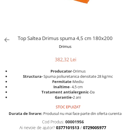
Scaune pliante
Saltele Pocket
Noptiere
Scaune birou
Saltele cu arcuri impachetate
Paturi
individual
Scaune profesionale
Seturi de pat si saltea
Saltele Memory Pocket
Masute de toaleta
Scaune Lemn
Saltele Memory Foam
Mobilier living
Scaune birou copii
Top Saltea Drimus spuma 4,5 cm 180x200
Saltele Memory Pocket
Scaune pentru living
Scaune resigilate
Drimus
Saltele cu plasa arcuri
Seturi comode living si vitrine
Scaune gradinita
Saltele cu spuma
Mobila living
382,32 Lei
Saltele cu spuma
Scaune conferinta
Comode living
Producator
-Drimus
Saltele cu spuma poliuretanica
Scaune terasa si outdoor
Set mese plus scaune
Structura-
Spuma poliuretanica densitate 28 kg/mc
Saltele Latex
Mobilier birou
Fermitate
-Mediu
Inaltime
- 4,5 cm
Saltele Memory
Scaune ergonomice
Tratament antialergenic
-Da
Saltele 140x200
Etajere Birou
Garantie-
2 ani
Saltele 160x200
Dulap birou
STOC EPUIZAT
Birouri
Saltele 180x200
Durata de livrare:
Produsul nu mai face parte din oferta curenta
Scaune pentru birou
Top saltele
Cod Produs:
00001956
Scaune pentru vizitatori
Ai nevoie de ajutor?
0377101513
/
0729005977