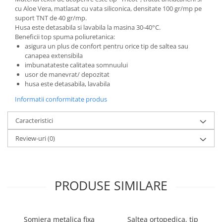
cu Aloe Vera, matlasat cu vata siliconica, densitate 100 gr/mp pe
Mese gradinita
suport TNT de 40 gr/mp.
Scaune gradinita
Husa este detasabila si lavabila la masina 30-40°C.
Beneficii top spuma poliuretanica:
Set mese si scaune gradinita
asigura un plus de confort pentru orice tip de saltea sau
Mobilier copii
canapea extensibila
imbunatateste calitatea somnuului
Mobila camera copii
usor de manevrat/ depozitat
Scaune birou pentru copii
husa este detasabila, lavabila
Saltele patuturi copii
Informatii conformitate produs
Paturi copii
Masa si scaune gradinita
Caracteristici
Seturi comode living si dormitor
Review-uri
(0)
PRODUSE SIMILARE
Somiera metalica fixa
Saltea ortopedica, tip