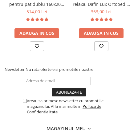
pentru pat dublu 160x200,
relaxa, Dafin Lux Ortopedic,
6 picioare, 32 lamele lemn
90x200x21cm, fermitate
514,00 Lei
363,00 Lei
fag, benzi textile, suport
medie, cu plasa de arcuri
saltea ferm, negru
tip Bonell, fata vara-iarna,
sistem de aerisire cu
ADAUGA IN COS
ADAUGA IN COS
butoni, Salt Confort
Newsletter
Nu rata ofertele si promotiile noastre
Vreau sa primesc newsletter cu promotiile
magazinului. Afla mai multe in
Politica de
Confidentialitate
MAGAZINUL MEU