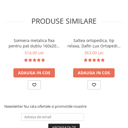
PRODUSE SIMILARE
Somiera metalica fixa
Saltea ortopedica, tip
pentru pat dublu 160x200,
relaxa, Dafin Lux Ortopedic,
6 picioare, 32 lamele lemn
90x200x21cm, fermitate
514,00 Lei
363,00 Lei
fag, benzi textile, suport
medie, cu plasa de arcuri
saltea ferm, negru
tip Bonell, fata vara-iarna,
sistem de aerisire cu
ADAUGA IN COS
ADAUGA IN COS
butoni, Salt Confort
Newsletter
Nu rata ofertele si promotiile noastre