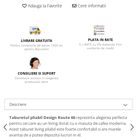
Top saltele 5 cm
Scaune manager
Adauga la Favorite
Cere informatii
Top saltele 10 cm
Mobilier bucatarie
Top saltele memory 5 cm
Mese bucatarie
Top saltele MemoHR 6.5 cm
Scaune pentru bucatarie
Saltele ieftine
Mobila bucatarie
PLATA IN RATE
LIVRARE GRATUITA
Saltele cu plasa de arcuri
5 x RATE cu 0% dobanda Prin
Pentru comenzile de peste 1500 lei
Seturi mese si scaune bucatarie
cardurile de credit
pentru Bucuresti
Saltele cu spuma
Mobilier hol
Mobila hol
Suporturi si rafturi pantofi
CONSILIERE SI SUPORT
Consiliere avizata in alegerea
Portmantouri
produsului dorit
Pantofare
Seturi mobilier hol
Stender haine
Descriere
Suport pentru umerase
Taburetul pliabil Design Route 66
reprezinta alegerea perfecta
Etajere
pentru cei care au un living dotat cu o masuta de cafea moderna.
Cuiere
Acest taburet living pliabil este foarte confortabil si are marele
avantaj de a putea depozita lucruri in el.
Mobilier gradinita