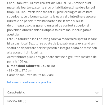
Cadrul taburetului este realizat din MDF si PVC. Ambele sunt
Mese gradinita
materiale foarte rezistente si cu o fiabilitate extinsa de-a lungul
timpului. Taburetele vine tapitat cu piele ecologica de calitate
Scaune gradinita
superioara, cu o buna rezistenta la uzura si o intretinere usoara.
Set mese si scaune gradinita
Buretele de pe sezut rezista foarte bine in timp si nu se
Mobilier copii
deformeaza usor, asigurand un grad de confort superior si
prevenind durerile chiar si dupa o folosire mai indelungata a
Mobila camera copii
acestuia.
Scaune birou pentru copii
Este un taburet pliabil de living care va moderniza spatiul in care
isi va gasi locul. Sezutul se poate da jos, sub acesta existand un
Saltele patuturi copii
spatiu de depozitare perfect pentru a integra o fata de masa sau
Paturi copii
alte accesorii din locuinta.
Masa si scaune gradinita
Acest taburet pliabil design poate sustine o greutate maxima de
pana la 100 kg.
Seturi comode living si dormitor
Dimensiuni taburete Route 66:
- 38 x 38 x 37.5 cm
Garantie taburete Route 66: 2 ani
Informatii conformitate produs
Caracteristici
Review-uri
(0)