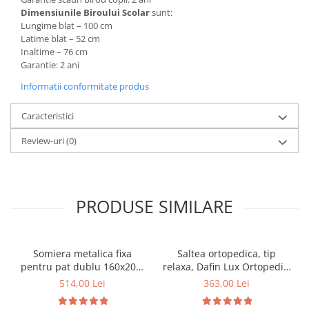
Dimensiunile Biroului Scolar
sunt:
Lungime blat – 100 cm
Latime blat – 52 cm
Inaltime – 76 cm
Garantie: 2 ani
Informatii conformitate produs
Caracteristici
Review-uri
(0)
PRODUSE SIMILARE
Somiera metalica fixa
Saltea ortopedica, tip
pentru pat dublu 160x200,
relaxa, Dafin Lux Ortopedic,
6 picioare, 32 lamele lemn
90x200x21cm, fermitate
514,00 Lei
363,00 Lei
fag, benzi textile, suport
medie, cu plasa de arcuri
saltea ferm, negru
tip Bonell, fata vara-iarna,