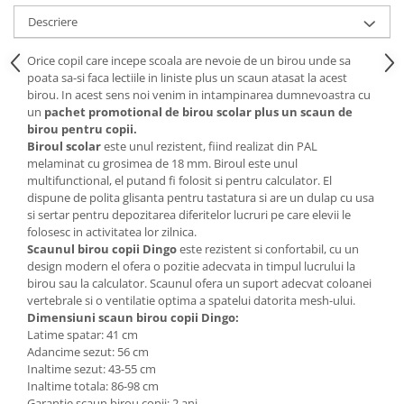
Descriere
Mese gradinita
Scaune gradinita
Orice copil care incepe scoala are nevoie de un birou unde sa
Set mese si scaune gradinita
poata sa-si faca lectiile in liniste plus un scaun atasat la acest
Mobilier copii
birou. In acest sens noi venim in intampinarea dumnevoastra cu
un
pachet promotional de birou scolar plus un scaun de
Mobila camera copii
birou pentru copii.
Scaune birou pentru copii
Biroul scolar
este unul rezistent, fiind realizat din PAL
melaminat cu grosimea de 18 mm. Biroul este unul
Saltele patuturi copii
multifunctional, el putand fi folosit si pentru calculator. El
Paturi copii
dispune de polita glisanta pentru tastatura si are un dulap cu usa
si sertar pentru depozitarea diferitelor lucruri pe care elevii le
Masa si scaune gradinita
folosesc in activitatea lor zilnica.
Seturi comode living si dormitor
Scaunul birou copii Dingo
este rezistent si confortabil, cu un
design modern el ofera o pozitie adecvata in timpul lucrului la
birou sau la calculator. Scaunul ofera un suport adecvat coloanei
vertebrale si o ventilatie optima a spatelui datorita mesh-ului.
Dimensiuni scaun birou copii Dingo:
Latime spatar: 41 cm
Adancime sezut: 56 cm
Inaltime sezut: 43-55 cm
Inaltime totala: 86-98 cm
Garantie scaun birou copii: 2 ani