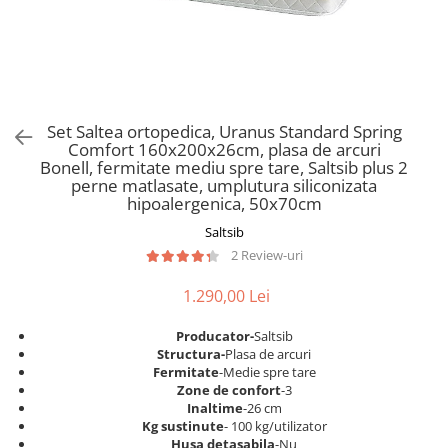
Scaune pliante
Saltele Pocket
Noptiere
Scaune birou
Saltele cu arcuri impachetate
Paturi
individual
Scaune profesionale
Seturi de pat si saltea
Saltele Memory Pocket
Masute de toaleta
Scaune Lemn
Saltele Memory Foam
Mobilier living
Scaune birou copii
Set Saltea ortopedica, Uranus Standard Spring
Saltele Memory Pocket
Scaune pentru living
Comfort 160x200x26cm, plasa de arcuri
Scaune resigilate
Saltele cu plasa arcuri
Bonell, fermitate mediu spre tare, Saltsib plus 2
Seturi comode living si vitrine
perne matlasate, umplutura siliconizata
Scaune gradinita
Saltele cu spuma
Mobila living
hipoalergenica, 50x70cm
Saltele cu spuma
Scaune conferinta
Comode living
Saltsib
Saltele cu spuma poliuretanica
Scaune terasa si outdoor
Set mese plus scaune
2 Review-uri
Saltele Latex
Mobilier birou
1.290,00 Lei
Saltele Memory
Scaune ergonomice
Saltele 140x200
Etajere Birou
Producator-
Saltsib
Structura-
Plasa de arcuri
Saltele 160x200
Dulap birou
Fermitate
-Medie spre tare
Birouri
Saltele 180x200
Zone de confort
-3
Inaltime
-26 cm
Scaune pentru birou
Top saltele
Kg sustinute
- 100 kg/utilizator
Scaune pentru vizitatori
Husa detasabila
-Nu