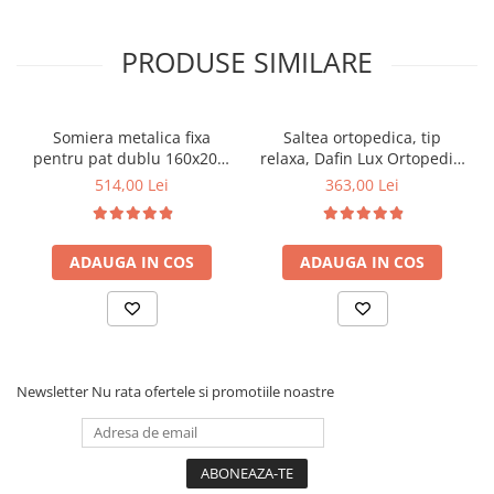
PRODUSE SIMILARE
Somiera metalica fixa
Saltea ortopedica, tip
pentru pat dublu 160x200,
relaxa, Dafin Lux Ortopedic,
6 picioare, 32 lamele lemn
90x200x21cm, fermitate
514,00 Lei
363,00 Lei
fag, benzi textile, suport
medie, cu plasa de arcuri
saltea ferm, negru
tip Bonell, fata vara-iarna,
sistem de aerisire cu
ADAUGA IN COS
ADAUGA IN COS
butoni, Salt Confort
Newsletter
Nu rata ofertele si promotiile noastre