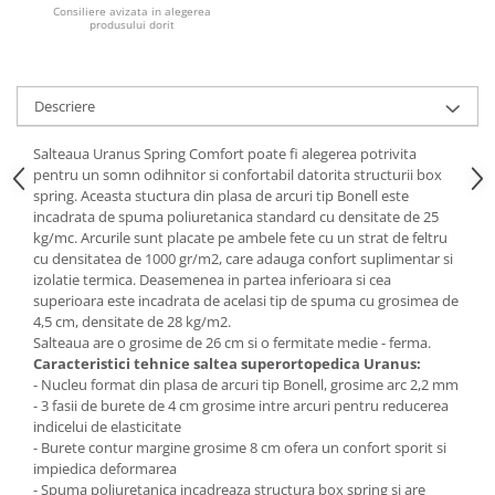
Consiliere avizata in alegerea
produsului dorit
Mese gradinita
Scaune gradinita
Set mese si scaune gradinita
Descriere
Mobilier copii
Mobila camera copii
Salteaua Uranus Spring Comfort poate fi alegerea potrivita
pentru un somn odihnitor si confortabil datorita structurii box
Scaune birou pentru copii
spring. Aceasta stuctura din plasa de arcuri tip Bonell este
Saltele patuturi copii
incadrata de spuma poliuretanica standard cu densitate de 25
Paturi copii
kg/mc. Arcurile sunt placate pe ambele fete cu un strat de feltru
cu densitatea de 1000 gr/m2, care adauga confort suplimentar si
Masa si scaune gradinita
izolatie termica. Deasemenea in partea inferioara si cea
Seturi comode living si dormitor
superioara este incadrata de acelasi tip de spuma cu grosimea de
4,5 cm, densitate de 28 kg/m2.
Salteaua are o grosime de 26 cm si o fermitate medie - ferma.
Caracteristici tehnice saltea superortopedica Uranus:
- Nucleu format din plasa de arcuri tip Bonell, grosime arc 2,2 mm
- 3 fasii de burete de 4 cm grosime intre arcuri pentru reducerea
indicelui de elasticitate
- Burete contur margine grosime 8 cm ofera un confort sporit si
impiedica deformarea
- Spuma poliuretanica incadreaza structura box spring si are