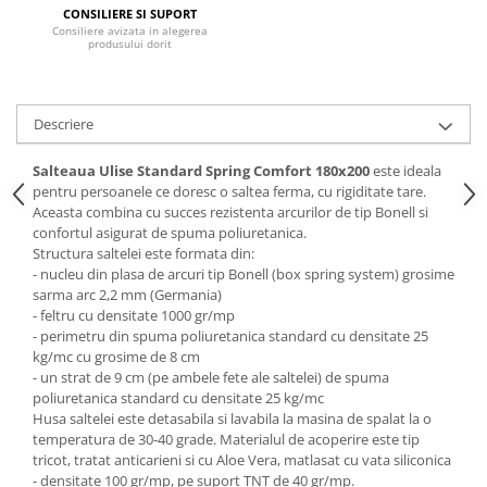
CONSILIERE SI SUPORT
Mese gradinita
Consiliere avizata in alegerea
produsului dorit
Scaune gradinita
Set mese si scaune gradinita
Mobilier copii
Descriere
Mobila camera copii
Salteaua Ulise Standard Spring Comfort
180x200
este ideala
Scaune birou pentru copii
pentru persoanele ce doresc o saltea ferma, cu rigiditate tare.
Saltele patuturi copii
Aceasta combina cu succes rezistenta arcurilor de tip Bonell si
Paturi copii
confortul asigurat de spuma poliuretanica.
Structura saltelei este formata din:
Masa si scaune gradinita
- nucleu din plasa de arcuri tip Bonell (box spring system) grosime
Seturi comode living si dormitor
sarma arc 2,2 mm (Germania)
- feltru cu densitate 1000 gr/mp
- perimetru din spuma poliuretanica standard cu densitate 25
kg/mc cu grosime de 8 cm
- un strat de 9 cm (pe ambele fete ale saltelei) de spuma
poliuretanica standard cu densitate 25 kg/mc
Husa saltelei este detasabila si lavabila la masina de spalat la o
temperatura de 30-40 grade. Materialul de acoperire este tip
tricot, tratat anticarieni si cu Aloe Vera, matlasat cu vata siliconica
- densitate 100 gr/mp, pe suport TNT de 40 gr/mp.