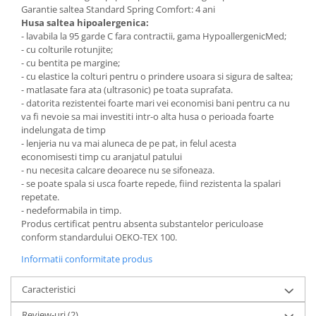
Garantie saltea Standard Spring Comfort: 4 ani
Husa saltea hipoalergenica:
- lavabila la 95 garde C fara contractii, gama HypoallergenicMed;
- cu colturile rotunjite;
- cu bentita pe margine;
- cu elastice la colturi pentru o prindere usoara si sigura de saltea;
- matlasate fara ata (ultrasonic) pe toata suprafata.
- datorita rezistentei foarte mari vei economisi bani pentru ca nu
va fi nevoie sa mai investiti intr-o alta husa o perioada foarte
indelungata de timp
- lenjeria nu va mai aluneca de pe pat, in felul acesta
economisesti timp cu aranjatul patului
- nu necesita calcare deoarece nu se sifoneaza.
- se poate spala si usca foarte repede, fiind rezistenta la spalari
repetate.
- nedeformabila in timp.
Produs certificat pentru absenta substantelor periculoase
conform standardului OEKO-TEX 100.
Informatii conformitate produs
Caracteristici
Review-uri
(2)