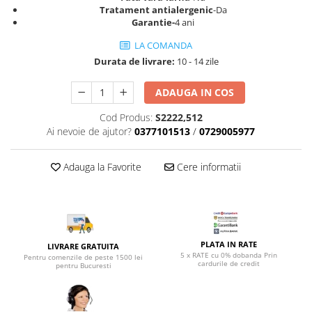
Top saltele 5 cm
Tratament antialergenic
-Da
Scaune manager
Top saltele 10 cm
Garantie-
4 ani
Mobilier bucatarie
Top saltele memory 5 cm
LA COMANDA
Mese bucatarie
Top saltele MemoHR 6.5 cm
Durata de livrare:
10 - 14 zile
Scaune pentru bucatarie
Saltele ieftine
Mobila bucatarie
ADAUGA IN COS
Saltele cu plasa de arcuri
Seturi mese si scaune bucatarie
Saltele cu spuma
Cod Produs:
S2222,512
Mobilier hol
Ai nevoie de ajutor?
0377101513
/
0729005977
Mobila hol
Suporturi si rafturi pantofi
Adauga la Favorite
Cere informatii
Portmantouri
Pantofare
Seturi mobilier hol
Stender haine
PLATA IN RATE
LIVRARE GRATUITA
Suport pentru umerase
5 x RATE cu 0% dobanda Prin
Pentru comenzile de peste 1500 lei
cardurile de credit
pentru Bucuresti
Etajere
Cuiere
Mobilier gradinita