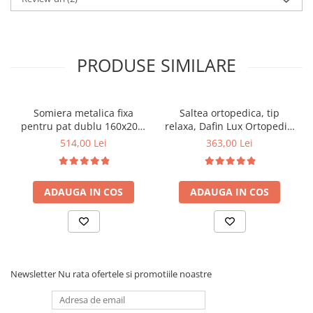
PRODUSE SIMILARE
Somiera metalica fixa
Saltea ortopedica, tip
pentru pat dublu 160x200,
relaxa, Dafin Lux Ortopedic,
6 picioare, 32 lamele lemn
90x200x21cm, fermitate
514,00 Lei
363,00 Lei
fag, benzi textile, suport
medie, cu plasa de arcuri
saltea ferm, negru
tip Bonell, fata vara-iarna,
sistem de aerisire cu
ADAUGA IN COS
ADAUGA IN COS
butoni, Salt Confort
Newsletter
Nu rata ofertele si promotiile noastre