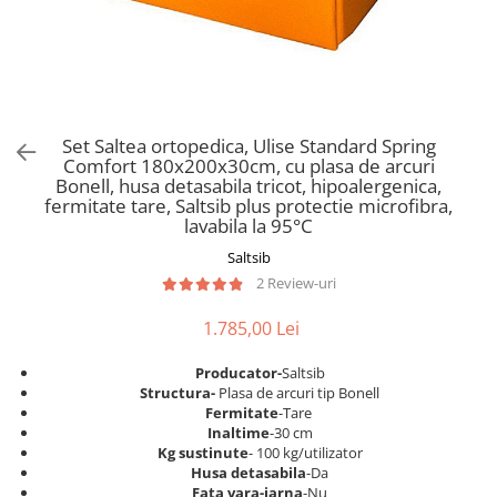
Scaune pliante
Saltele Pocket
Noptiere
Scaune birou
Saltele cu arcuri impachetate
Paturi
individual
Scaune profesionale
Seturi de pat si saltea
Saltele Memory Pocket
Masute de toaleta
Scaune Lemn
Saltele Memory Foam
Mobilier living
Scaune birou copii
Set Saltea ortopedica, Ulise Standard Spring
Saltele Memory Pocket
Scaune pentru living
Comfort 180x200x30cm, cu plasa de arcuri
Scaune resigilate
Saltele cu plasa arcuri
Bonell, husa detasabila tricot, hipoalergenica,
Seturi comode living si vitrine
fermitate tare, Saltsib plus protectie microfibra,
Scaune gradinita
Saltele cu spuma
Mobila living
lavabila la 95°C
Saltele cu spuma
Scaune conferinta
Comode living
Saltsib
Saltele cu spuma poliuretanica
Scaune terasa si outdoor
Set mese plus scaune
2 Review-uri
Saltele Latex
Mobilier birou
1.785,00 Lei
Saltele Memory
Scaune ergonomice
Saltele 140x200
Etajere Birou
Producator-
Saltsib
S
tructura-
Plasa de arcuri tip Bonell
Saltele 160x200
Dulap birou
Fermitate
-Tare
Birouri
Saltele 180x200
Inaltime
-30 cm
Kg sustinute
- 100 kg/utilizator
Scaune pentru birou
Top saltele
Husa detasabila
-Da
Scaune pentru vizitatori
Fata vara-iarna
-Nu