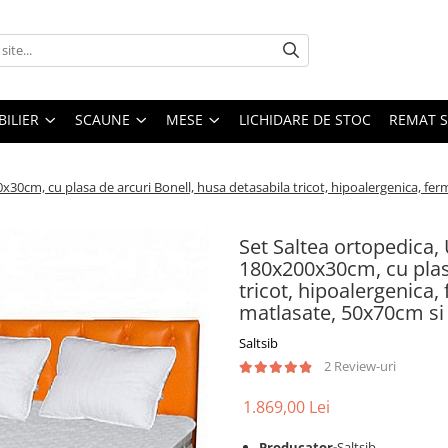
ILIER
SCAUNE
MESE
LICHIDARE DE STOC
REMAT S
30cm, cu plasa de arcuri Bonell, husa detasabila tricot, hipoalergenica, ferm
Set Saltea ortopedica,
180x200x30cm, cu plasa
tricot, hipoalergenica,
matlasate, 50x70cm si 
Saltsib
2 Review-uri
1.869,00 Lei
Producator-
Saltsib