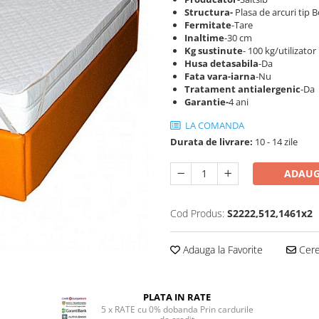
S
tructura-
Plasa de arcuri tip B
Fermitate
-Tare
Inaltime
-30 cm
Kg sustinute
- 100 kg/utilizator
Husa detasabila
-Da
Fata vara-iarna
-Nu
Tratament antialergenic
-Da
Garantie-
4 ani
LA COMANDA
Durata de livrare:
10 - 14 zile
ADAUG
Cod Produs:
S2222,512,1461x2
Adauga la Favorite
Cere 
PLATA IN RATE
5 x RATE cu 0% dobanda Prin cardurile