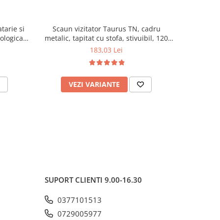
tarie si
Scaun vizitator Taurus TN, cadru
Scaun de li
cologica,
metalic, tapitat cu stofa, stivuibil, 120
lemn masiv
kg, negru
120 k
183,03 Lei
VEZI VARIANTE
AD
SUPORT CLIENTI
9.00-16.30
0377101513
0729005977