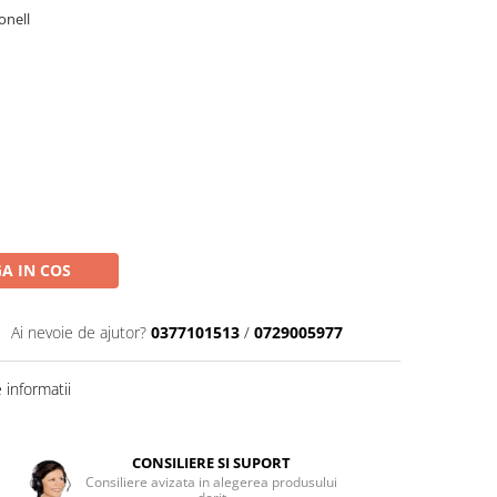
onell
A IN COS
Ai nevoie de ajutor?
0377101513
/
0729005977
informatii
CONSILIERE SI SUPORT
Consiliere avizata in alegerea produsului