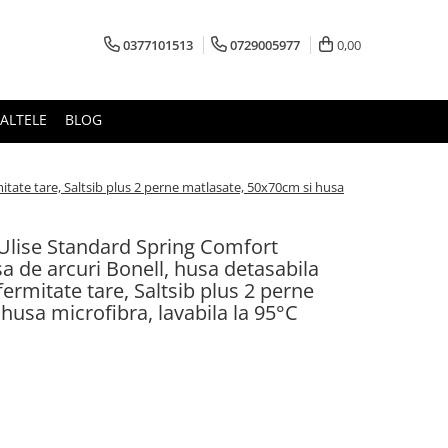
0377101513
0729005977
0,00
ALTELE
BLOG
itate tare, Saltsib plus 2 perne matlasate, 50x70cm si husa
 Ulise Standard Spring Comfort
 de arcuri Bonell, husa detasabila
 fermitate tare, Saltsib plus 2 perne
husa microfibra, lavabila la 95°C