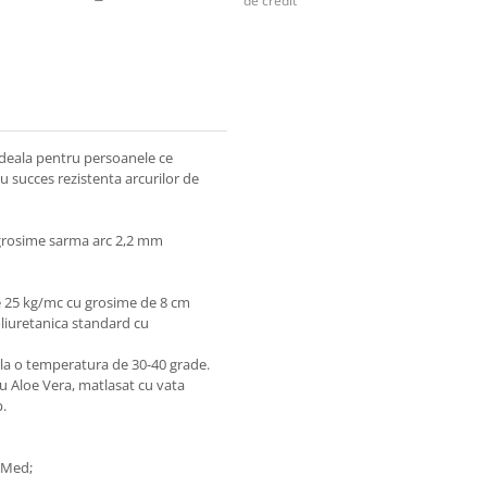
de credit
ideala pentru persoanele ce
u succes rezistenta arcurilor de
) grosime sarma arc 2,2 mm
e 25 kg/mc cu grosime de 8 cm
oliuretanica standard cu
t la o temperatura de 30-40 grade.
 cu Aloe Vera, matlasat cu vata
p.
icMed;