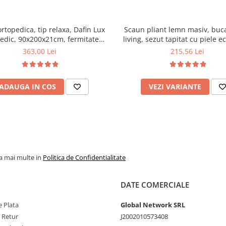
ortopedica, tip relaxa, Dafin Lux
Scaun pliant lemn masiv, buca
edic, 90x200x21cm, fermitate
living, sezut tapitat cu piele e
u plasa de arcuri tip Bonell, fata
100 kg, cires
363,00 Lei
215,56 Lei
na, sistem de aerisire cu butoni,
Salt Confort
ADAUGA IN COS
VEZI VARIANTE
la mai multe in
Politica de Confidentialitate
DATE COMERCIALE
 Plata
Global Network SRL
e Retur
J2002010573408