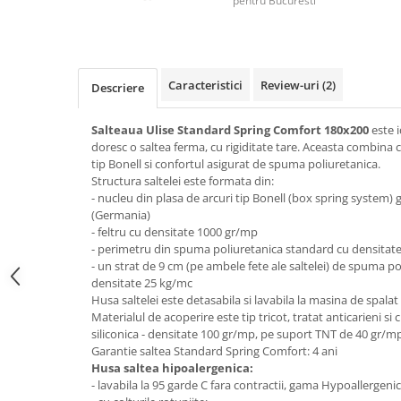
pentru Bucuresti
Top saltele 5 cm
Scaune manager
Top saltele 10 cm
Mobilier bucatarie
Top saltele memory 5 cm
Mese bucatarie
Top saltele MemoHR 6.5 cm
Caracteristici
Review-uri
(2)
Descriere
Scaune pentru bucatarie
Saltele ieftine
Mobila bucatarie
Saltele cu plasa de arcuri
Salteaua Ulise Standard Spring Comfort
180x200
este 
Seturi mese si scaune bucatarie
Saltele cu spuma
doresc o saltea ferma, cu rigiditate tare. Aceasta combina c
Mobilier hol
tip Bonell si confortul asigurat de spuma poliuretanica.
Structura saltelei este formata din:
Mobila hol
- nucleu din plasa de arcuri tip Bonell (box spring system
Suporturi si rafturi pantofi
(Germania)
- feltru cu densitate 1000 gr/mp
Portmantouri
- perimetru din spuma poliuretanica standard cu densitat
Pantofare
- un strat de 9 cm (pe ambele fete ale saltelei) de spuma p
Seturi mobilier hol
densitate 25 kg/mc
Husa saltelei este detasabila si lavabila la masina de spala
Stender haine
Materialul de acoperire este tip tricot, tratat anticarieni si
Suport pentru umerase
siliconica - densitate 100 gr/mp, pe suport TNT de 40 gr/m
Etajere
Garantie saltea Standard Spring Comfort: 4 ani
Husa saltea hipoalergenica:
Cuiere
- lavabila la 95 garde C fara contractii, gama Hypoallergen
Mobilier gradinita