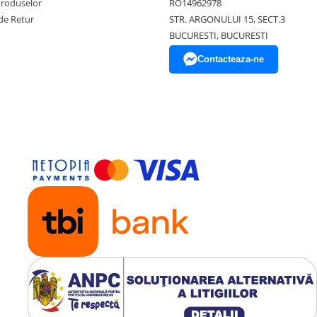
Produselor
RO14962978
de Retur
STR. ARGONULUI 15, SECT.3
BUCURESTI, BUCURESTI
Contacteaza-ne