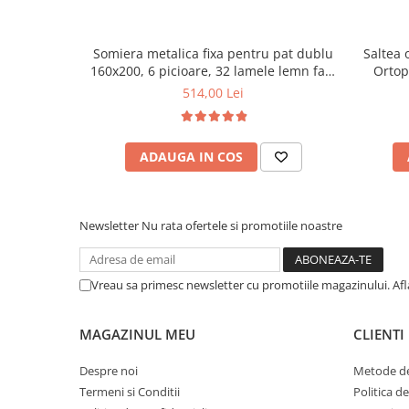
Somiera metalica fixa pentru pat dublu
Saltea 
160x200, 6 picioare, 32 lamele lemn fag,
Ortop
benzi textile, suport saltea ferm, negru
medie, c
514,00 Lei
vara-iar
ADAUGA IN COS
Newsletter
Nu rata ofertele si promotiile noastre
Vreau sa primesc newsletter cu promotiile magazinului. Af
MAGAZINUL MEU
CLIENTI
Despre noi
Metode de
Termeni si Conditii
Politica d