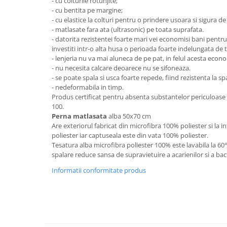
- cu colturile rotunjite;
- cu bentita pe margine;
Mese gradinita
- cu elastice la colturi pentru o prindere usoara si sigura de
Scaune gradinita
- matlasate fara ata (ultrasonic) pe toata suprafata.
Set mese si scaune gradinita
- datorita rezistentei foarte mari vei economisi bani pentru
investiti intr-o alta husa o perioada foarte indelungata de 
Mobilier copii
- lenjeria nu va mai aluneca de pe pat, in felul acesta econ
Mobila camera copii
- nu necesita calcare deoarece nu se sifoneaza.
- se poate spala si usca foarte repede, fiind rezistenta la sp
Scaune birou pentru copii
- nedeformabila in timp.
Saltele patuturi copii
Produs certificat pentru absenta substantelor periculoa
100.
Paturi copii
Perna matlasata
alba 50x70 cm
Masa si scaune gradinita
Are exteriorul fabricat din microfibra 100% poliester si la in
Seturi comode living si dormitor
poliester iar captuseala este din vata 100% poliester.
Tesatura alba microfibra poliester 100% este lavabila la 6
spalare reduce sansa de supravietuire a acarienilor si a bact
Informatii conformitate produs