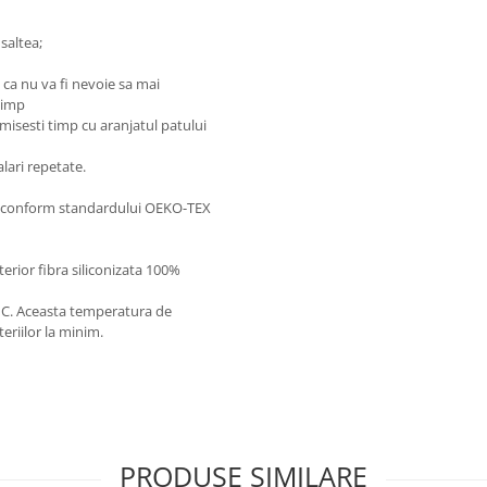
 saltea;
 ca nu va fi nevoie sa mai
timp
omisesti timp cu aranjatul patului
alari repetate.
se conform standardului OEKO-TEX
terior fibra siliconizata 100%
0°C. Aceasta temperatura de
eriilor la minim.
PRODUSE SIMILARE