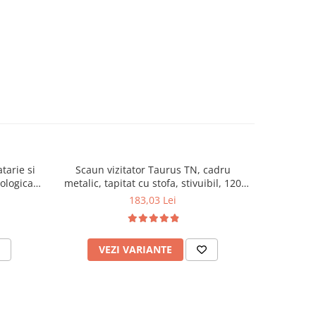
tarie si
Scaun vizitator Taurus TN, cadru
Scaun de li
cologica,
metalic, tapitat cu stofa, stivuibil, 120
lemn masiv
kg, negru
120 k
183,03 Lei
VEZI VARIANTE
AD