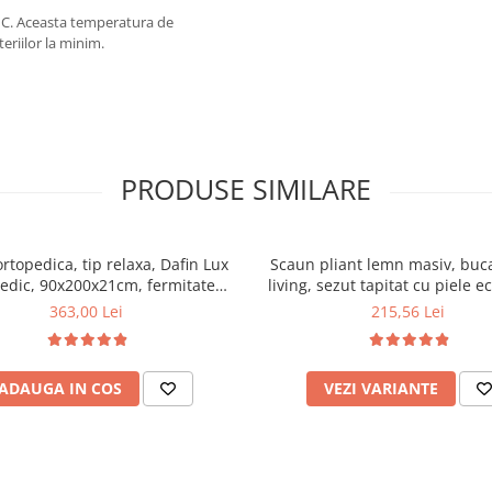
0°C. Aceasta temperatura de
eriilor la minim.
PRODUSE SIMILARE
ortopedica, tip relaxa, Dafin Lux
Scaun pliant lemn masiv, buca
edic, 90x200x21cm, fermitate
living, sezut tapitat cu piele e
u plasa de arcuri tip Bonell, fata
100 kg, cires
363,00 Lei
215,56 Lei
na, sistem de aerisire cu butoni,
Salt Confort
ADAUGA IN COS
VEZI VARIANTE