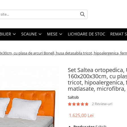
ILIER
SCAUNE
MESE
LICHIDARE DE STOC
REMAT S
0cm, cu plasa de arcuri Bonell, husa detasabila tricot, hipoalergenica, fermi
Set Saltea ortopedica,
160x200x30cm, cu plasa
tricot, hipoalergenica,
matlasate, microfibra
Saltsib
2 Review-uri
1.625,00 Lei
Producator-
Saltsib