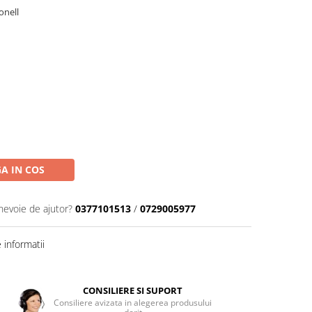
onell
A IN COS
 nevoie de ajutor?
0377101513
/
0729005977
informatii
CONSILIERE SI SUPORT
Consiliere avizata in alegerea produsului