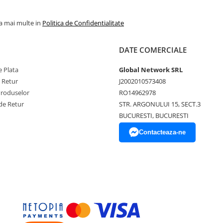
la mai multe in
Politica de Confidentialitate
DATE COMERCIALE
 Plata
Global Network SRL
e Retur
J2002010573408
Produselor
RO14962978
de Retur
STR. ARGONULUI 15, SECT.3
BUCURESTI, BUCURESTI
Contacteaza-ne