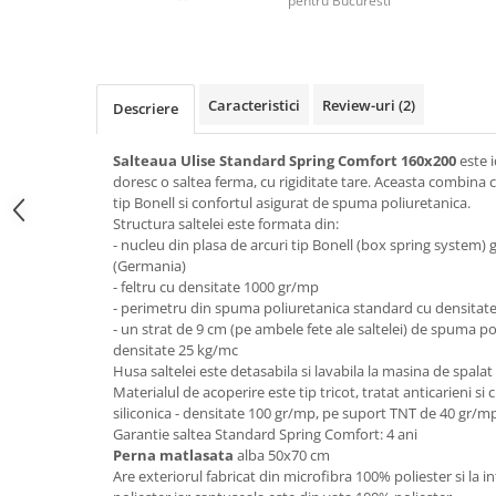
pentru Bucuresti
Top saltele 5 cm
Scaune manager
Top saltele 10 cm
Mobilier bucatarie
Top saltele memory 5 cm
Mese bucatarie
Top saltele MemoHR 6.5 cm
Caracteristici
Review-uri
(2)
Descriere
Scaune pentru bucatarie
Saltele ieftine
Mobila bucatarie
Saltele cu plasa de arcuri
Salteaua Ulise Standard Spring Comfort
160x200
este 
Seturi mese si scaune bucatarie
Saltele cu spuma
doresc o saltea ferma, cu rigiditate tare. Aceasta combina c
Mobilier hol
tip Bonell si confortul asigurat de spuma poliuretanica.
Structura saltelei este formata din:
Mobila hol
- nucleu din plasa de arcuri tip Bonell (box spring system
Suporturi si rafturi pantofi
(Germania)
- feltru cu densitate 1000 gr/mp
Portmantouri
- perimetru din spuma poliuretanica standard cu densitat
Pantofare
- un strat de 9 cm (pe ambele fete ale saltelei) de spuma p
Seturi mobilier hol
densitate 25 kg/mc
Husa saltelei este detasabila si lavabila la masina de spala
Stender haine
Materialul de acoperire este tip tricot, tratat anticarieni si
Suport pentru umerase
siliconica - densitate 100 gr/mp, pe suport TNT de 40 gr/m
Etajere
Garantie saltea Standard Spring Comfort: 4 ani
Perna matlasata
alba 50x70 cm
Cuiere
Are exteriorul fabricat din microfibra 100% poliester si la in
Mobilier gradinita