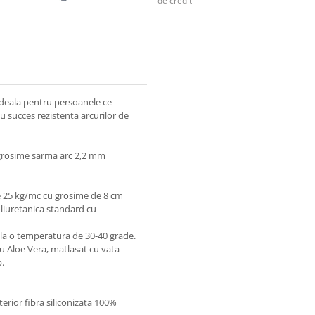
de credit
ideala pentru persoanele ce
u succes rezistenta arcurilor de
) grosime sarma arc 2,2 mm
e 25 kg/mc cu grosime de 8 cm
oliuretanica standard cu
t la o temperatura de 30-40 grade.
 cu Aloe Vera, matlasat cu vata
p.
terior fibra siliconizata 100%