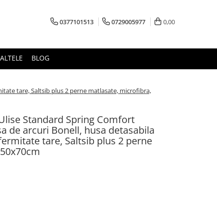
0377101513
0729005977
0,00
ALTELE
BLOG
tate tare, Saltsib plus 2 perne matlasate, microfibra,
 Ulise Standard Spring Comfort
 de arcuri Bonell, husa detasabila
 fermitate tare, Saltsib plus 2 perne
, 50x70cm