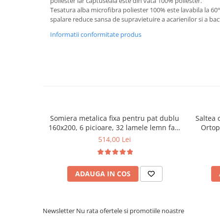
poliester iar captuseala este din vata 100% poliester.
Tesatura alba microfibra poliester 100% este lavabila la 6
Mese gradinita
spalare reduce sansa de supravietuire a acarienilor si a bact
Scaune gradinita
Informatii conformitate produs
Set mese si scaune gradinita
Mobilier copii
Mobila camera copii
Scaune birou pentru copii
Saltele patuturi copii
Paturi copii
Masa si scaune gradinita
Somiera metalica fixa pentru pat dublu
Saltea 
160x200, 6 picioare, 32 lamele lemn fag,
Ortop
Seturi comode living si dormitor
benzi textile, suport saltea ferm, negru
medie, c
514,00 Lei
vara-iar
ADAUGA IN COS
Newsletter
Nu rata ofertele si promotiile noastre