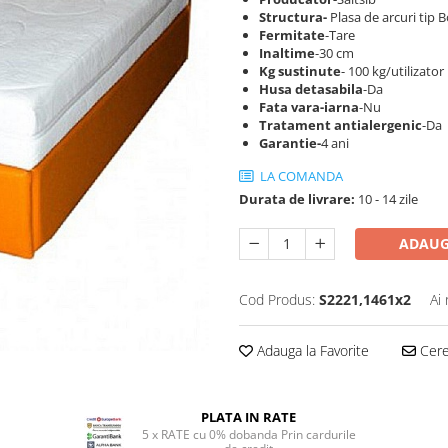
S
tructura-
Plasa de arcuri tip B
Fermitate
-Tare
Inaltime
-30 cm
Kg sustinute
- 100 kg/utilizator
Husa detasabila
-Da
Fata vara-iarna
-Nu
Tratament antialergenic
-Da
Garantie-
4 ani
LA COMANDA
Durata de livrare:
10 - 14 zile
ADAUG
Cod Produs:
S2221,1461x2
Ai
Adauga la Favorite
Cere 
PLATA IN RATE
5 x RATE cu 0% dobanda Prin cardurile