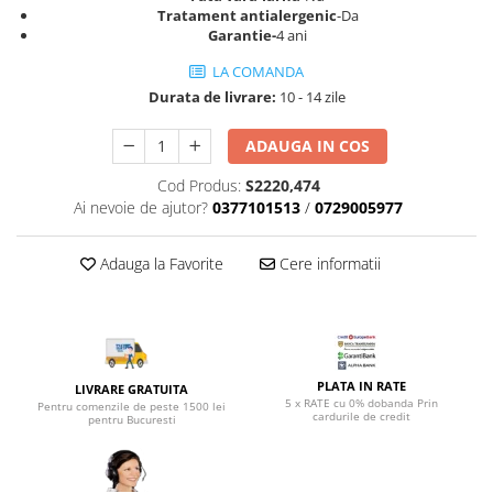
Top saltele 5 cm
Tratament antialergenic
-Da
Scaune manager
Top saltele 10 cm
Garantie-
4 ani
Mobilier bucatarie
Top saltele memory 5 cm
LA COMANDA
Mese bucatarie
Top saltele MemoHR 6.5 cm
Durata de livrare:
10 - 14 zile
Scaune pentru bucatarie
Saltele ieftine
Mobila bucatarie
ADAUGA IN COS
Saltele cu plasa de arcuri
Seturi mese si scaune bucatarie
Saltele cu spuma
Cod Produs:
S2220,474
Mobilier hol
Ai nevoie de ajutor?
0377101513
/
0729005977
Mobila hol
Suporturi si rafturi pantofi
Adauga la Favorite
Cere informatii
Portmantouri
Pantofare
Seturi mobilier hol
Stender haine
PLATA IN RATE
LIVRARE GRATUITA
Suport pentru umerase
5 x RATE cu 0% dobanda Prin
Pentru comenzile de peste 1500 lei
cardurile de credit
pentru Bucuresti
Etajere
Cuiere
Mobilier gradinita