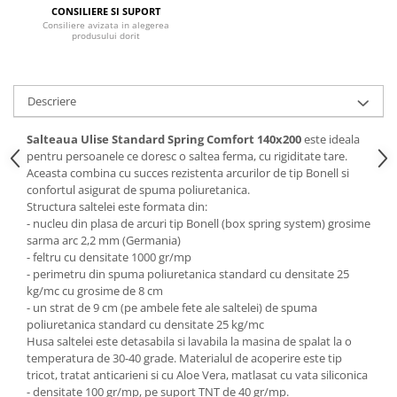
CONSILIERE SI SUPORT
Mese gradinita
Consiliere avizata in alegerea
produsului dorit
Scaune gradinita
Set mese si scaune gradinita
Mobilier copii
Descriere
Mobila camera copii
Salteaua Ulise Standard Spring Comfort
140x200
este ideala
Scaune birou pentru copii
pentru persoanele ce doresc o saltea ferma, cu rigiditate tare.
Saltele patuturi copii
Aceasta combina cu succes rezistenta arcurilor de tip Bonell si
Paturi copii
confortul asigurat de spuma poliuretanica.
Structura saltelei este formata din:
Masa si scaune gradinita
- nucleu din plasa de arcuri tip Bonell (box spring system) grosime
Seturi comode living si dormitor
sarma arc 2,2 mm (Germania)
- feltru cu densitate 1000 gr/mp
- perimetru din spuma poliuretanica standard cu densitate 25
kg/mc cu grosime de 8 cm
- un strat de 9 cm (pe ambele fete ale saltelei) de spuma
poliuretanica standard cu densitate 25 kg/mc
Husa saltelei este detasabila si lavabila la masina de spalat la o
temperatura de 30-40 grade. Materialul de acoperire este tip
tricot, tratat anticarieni si cu Aloe Vera, matlasat cu vata siliconica
- densitate 100 gr/mp, pe suport TNT de 40 gr/mp.