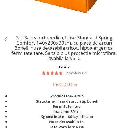
Scaune pliante
Saltele Pocket
Noptiere
Scaune birou
Saltele cu arcuri impachetate
Paturi
individual
Scaune profesionale
Seturi de pat si saltea
Saltele Memory Pocket
Masute de toaleta
Scaune Lemn
Saltele Memory Foam
Mobilier living
Scaune birou copii
Set Saltea ortopedica, Ulise Standard Spring
Saltele Memory Pocket
Scaune pentru living
Comfort 140x200x30cm, cu plasa de arcuri
Scaune resigilate
Saltele cu plasa arcuri
Bonell, husa detasabila tricot, hipoalergenica,
Seturi comode living si vitrine
fermitate tare, Saltsib plus protectie microfibra,
Scaune gradinita
Saltele cu spuma
Mobila living
lavabila la 95°C
Saltele cu spuma
Scaune conferinta
Comode living
Saltsib
Saltele cu spuma poliuretanica
Scaune terasa si outdoor
Set mese plus scaune
2 Review-uri
Saltele Latex
Mobilier birou
1.602,00 Lei
Saltele Memory
Scaune ergonomice
Saltele 140x200
Etajere Birou
Producator-
Saltsib
S
tructura-
Plasa de arcuri tip Bonell
Saltele 160x200
Dulap birou
Fermitate
-Tare
Birouri
Saltele 180x200
Inaltime
-30 cm
Kg sustinute
- 100 kg/utilizator
Scaune pentru birou
Top saltele
Husa detasabila
-Da
Scaune pentru vizitatori
Fata vara-iarna
-Nu