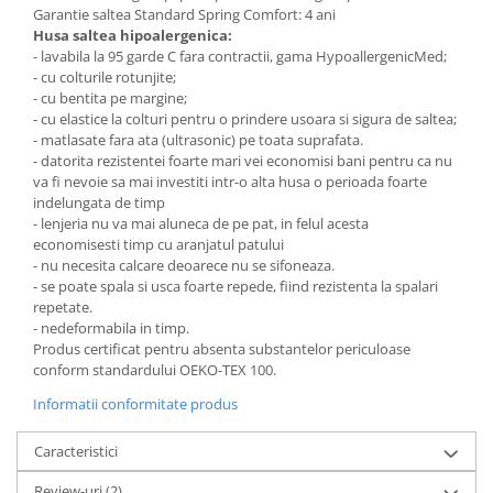
Garantie saltea Standard Spring Comfort: 4 ani
Husa saltea hipoalergenica:
- lavabila la 95 garde C fara contractii, gama HypoallergenicMed;
- cu colturile rotunjite;
- cu bentita pe margine;
- cu elastice la colturi pentru o prindere usoara si sigura de saltea;
- matlasate fara ata (ultrasonic) pe toata suprafata.
- datorita rezistentei foarte mari vei economisi bani pentru ca nu
va fi nevoie sa mai investiti intr-o alta husa o perioada foarte
indelungata de timp
- lenjeria nu va mai aluneca de pe pat, in felul acesta
economisesti timp cu aranjatul patului
- nu necesita calcare deoarece nu se sifoneaza.
- se poate spala si usca foarte repede, fiind rezistenta la spalari
repetate.
- nedeformabila in timp.
Produs certificat pentru absenta substantelor periculoase
conform standardului OEKO-TEX 100.
Informatii conformitate produs
Caracteristici
Review-uri
(2)