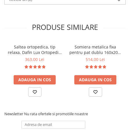
PRODUSE SIMILARE
Saltea ortopedica, tip
Somiera metalica fixa
relaxa, Dafin Lux Ortopedic,
pentru pat dublu 160x200,
90x200x21cm, fermitate
6 picioare, 32 lamele lemn
363,00 Lei
514,00 Lei
medie, cu plasa de arcuri
fag, benzi textile, suport
tip Bonell, fata vara-iarna,
saltea ferm, negru
sistem de aerisire cu
ADAUGA IN COS
ADAUGA IN COS
butoni, Salt Confort
Newsletter
Nu rata ofertele si promotiile noastre