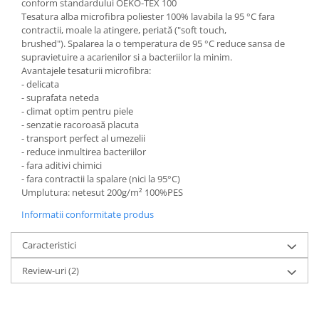
conform standardului OEKO-TEX 100
Tesatura alba microfibra poliester 100% lavabila la 95 °C fara
contractii, moale la atingere, periată ("soft touch,
brushed"). Spalarea la o temperatura de 95 °C reduce sansa de
supravietuire a acarienilor si a bacteriilor la minim.
Avantajele tesaturii microfibra:
- delicata
- suprafata neteda
- climat optim pentru piele
- senzatie racoroasă placuta
- transport perfect al umezelii
- reduce inmultirea bacteriilor
- fara aditivi chimici
- fara contractii la spalare (nici la 95°C)
Umplutura: netesut 200g/m² 100%PES
Informatii conformitate produs
Caracteristici
Review-uri
(2)