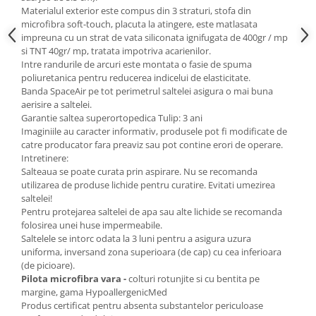
Materialul exterior este compus din 3 straturi, stofa din
microfibra soft-touch, placuta la atingere, este matlasata
impreuna cu un strat de vata siliconata ignifugata de 400gr / mp
si TNT 40gr/ mp, tratata impotriva acarienilor.
Intre randurile de arcuri este montata o fasie de spuma
poliuretanica pentru reducerea indicelui de elasticitate.
Banda SpaceAir pe tot perimetrul saltelei asigura o mai buna
aerisire a saltelei.
Garantie saltea superortopedica Tulip: 3 ani
Imaginiile au caracter informativ, produsele pot fi modificate de
catre producator fara preaviz sau pot contine erori de operare.
Intretinere:
Salteaua se poate curata prin aspirare. Nu se recomanda
utilizarea de produse lichide pentru curatire. Evitati umezirea
saltelei!
Pentru protejarea saltelei de apa sau alte lichide se recomanda
folosirea unei huse impermeabile.
Saltelele se intorc odata la 3 luni pentru a asigura uzura
uniforma, inversand zona superioara (de cap) cu cea inferioara
(de picioare).
Pilota microfibra vara -
colturi rotunjite si cu bentita pe
margine, gama HypoallergenicMed
Produs certificat pentru absenta substantelor periculoase