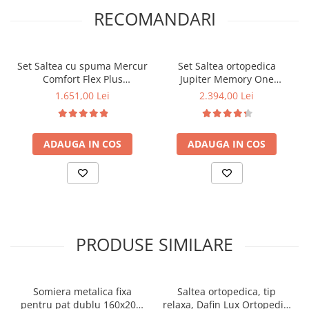
RECOMANDARI
Set Saltea cu spuma Mercur
Set Saltea ortopedica
Comfort Flex Plus
Jupiter Memory One
180x200x20cm, fermitate
180x200x24cm cu spuma
1.651,00 Lei
2.394,00 Lei
mediu-tare, hipoalergenica,
poliuretanica, memory
husa detasabila, Saltsib,
foam 4 cm, husa
Pachet textile Avantaj cu 2
hipoalergenica, fermitate
ADAUGA IN COS
ADAUGA IN COS
perne matlasate 50x70cm,
mediu-tare, Pachet textile
lavabile la 60°C, husa
Avantaj cu 2 perne
antialergica, pilota iarna,
matlasate 50x70cm, lavabile
densitate 400g/m²,
la 60°C, husa antialergica,
200x200cm
pilota iarna, 200x200cm
PRODUSE SIMILARE
Somiera metalica fixa
Saltea ortopedica, tip
pentru pat dublu 160x200,
relaxa, Dafin Lux Ortopedic,