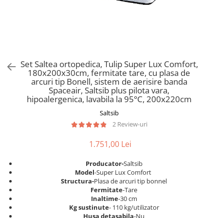
Scaune pliante
Saltele Pocket
Noptiere
Scaune birou
Saltele cu arcuri impachetate
Paturi
individual
Scaune profesionale
Seturi de pat si saltea
Saltele Memory Pocket
Masute de toaleta
Scaune Lemn
Saltele Memory Foam
Mobilier living
Scaune birou copii
Set Saltea ortopedica, Tulip Super Lux Comfort,
Saltele Memory Pocket
Scaune pentru living
180x200x30cm, fermitate tare, cu plasa de
Scaune resigilate
Saltele cu plasa arcuri
arcuri tip Bonell, sistem de aerisire banda
Seturi comode living si vitrine
Spaceair, Saltsib plus pilota vara,
Scaune gradinita
Saltele cu spuma
Mobila living
hipoalergenica, lavabila la 95°C, 200x220cm
Saltele cu spuma
Scaune conferinta
Comode living
Saltsib
Saltele cu spuma poliuretanica
Scaune terasa si outdoor
Set mese plus scaune
2 Review-uri
Saltele Latex
Mobilier birou
1.751,00 Lei
Saltele Memory
Scaune ergonomice
Saltele 140x200
Etajere Birou
Producator-
Saltsib
Model
-Super Lux Comfort
Saltele 160x200
Dulap birou
Structura-
Plasa de arcuri tip bonnel
Birouri
Saltele 180x200
Fermitate
-Tare
Inaltime
-30 cm
Scaune pentru birou
Top saltele
Kg sustinute
- 110 kg/utilizator
Scaune pentru vizitatori
Husa detasabila
-Nu