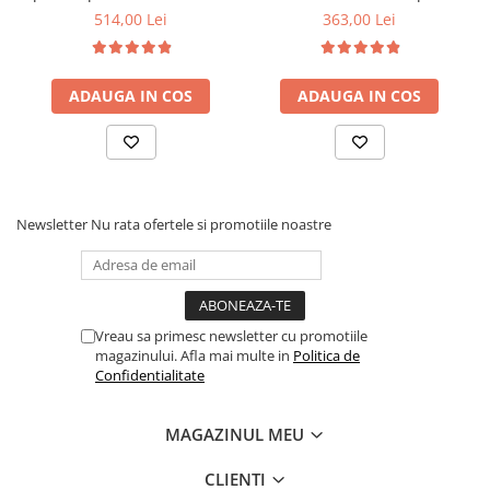
6 picioare, 32 lamele lemn
90x200x21cm, fermitate
514,00 Lei
363,00 Lei
fag, benzi textile, suport
medie, cu plasa de arcuri
saltea ferm, negru
tip Bonell, fata vara-iarna,
sistem de aerisire cu
ADAUGA IN COS
ADAUGA IN COS
butoni, Salt Confort
Newsletter
Nu rata ofertele si promotiile noastre
Vreau sa primesc newsletter cu promotiile
magazinului. Afla mai multe in
Politica de
Confidentialitate
MAGAZINUL MEU
CLIENTI