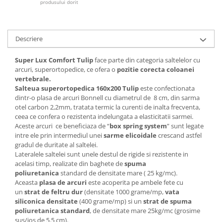
produsului dorit
Mese gradinita
Scaune gradinita
Set mese si scaune gradinita
Descriere
Mobilier copii
Super Lux Comfort Tulip
face parte din categoria saltelelor cu
Mobila camera copii
arcuri, superortopedice, ce ofera o
pozitie corecta coloanei
vertebrale.
Scaune birou pentru copii
Salteua superortopedica 160x200 Tulip
este confectionata
Saltele patuturi copii
dintr-o plasa de arcuri Bonnell cu diametrul de 8 cm, din sarma
Paturi copii
otel carbon 2,2mm, tratata termic la curenti de inalta frecventa,
ceea ce confera o rezistenta indelungata a elasticitatii sarmei.
Masa si scaune gradinita
Aceste arcuri ce beneficiaza de “
box spring system
” sunt legate
Seturi comode living si dormitor
intre ele prin intermediul unei
sarme elicoidale
crescand astfel
gradul de duritate al saltelei.
Lateralele saltelei sunt unele destul de rigide si rezistente in
acelasi timp, realizate din baghete de
spuma
poliuretanica
standard de densitate mare ( 25 kg/mc).
Aceasta
plasa de arcuri
este acoperita pe ambele fete cu
un
strat de feltru dur
(densitate 1000 grame/mp,
vata
siliconica densitate
(400 grame/mp) si un
strat de spuma
poliuretanica standard
, de densitate mare 25kg/mc (grosime
sus/jos de 5.5 cm).