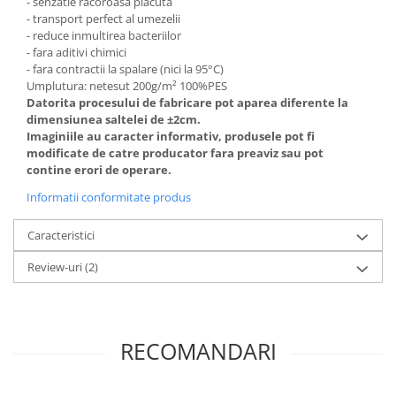
- senzatie racoroasă placuta
- transport perfect al umezelii
- reduce inmultirea bacteriilor
- fara aditivi chimici
- fara contractii la spalare (nici la 95°C)
Umplutura: netesut 200g/m² 100%PES
Datorita procesului de fabricare pot aparea diferente la
dimensiunea saltelei de ±2cm.
Imaginiile au caracter informativ, produsele pot fi
modificate de catre producator fara preaviz sau pot
contine erori de operare.
Informatii conformitate produs
Caracteristici
Review-uri
(2)
RECOMANDARI