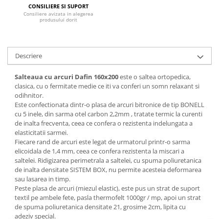
CONSILIERE SI SUPORT
Mese gradinita
Consiliere avizata in alegerea
produsului dorit
Scaune gradinita
Set mese si scaune gradinita
Mobilier copii
Descriere
Mobila camera copii
Salteaua cu arcuri Dafin 160x200
este o saltea ortopedica,
Scaune birou pentru copii
clasica, cu o fermitate medie ce iti va conferi un somn relaxant si
Saltele patuturi copii
odihnitor.
Paturi copii
Este confectionata dintr-o plasa de arcuri bitronice de tip BONELL
cu 5 inele, din sarma otel carbon 2,2mm , tratate termic la curenti
Masa si scaune gradinita
de inalta frecventa, ceea ce confera o rezistenta indelungata a
Seturi comode living si dormitor
elasticitatii sarmei.
Fiecare rand de arcuri este legat de urmatorul printr-o sarma
elicoidala de 1,4 mm, ceea ce confera rezistenta la miscari a
saltelei. Ridigizarea perimetrala a saltelei, cu spuma poliuretanica
de inalta densitate SISTEM BOX, nu permite acesteia deformarea
sau lasarea in timp.
Peste plasa de arcuri (miezul elastic), este pus un strat de suport
textil pe ambele fete, pasla thermofelt 1000gr / mp, apoi un strat
de spuma poliuretanica densitate 21, grosime 2cm, lipita cu
adeziv special.