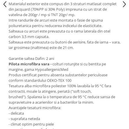
Materialul exterior este compus din 3 straturi matlasat complet
din Jacquard (70%PP si 30% Poly) impreuna cu un strat de
vatelina de 200gr / mp si TNT 20gr/ mp.
Intre randurile de arcuri este montata o fasie de spuma
poliuretanica pentru reducerea indicelui de elasticitate.
Salteaua cu arcuri este prevazuta cu o rama laterala din otel
carbon 3,5 mm capsata.
Salteaua este prevazuta cu butoni de aerisire, fata de iarna – vara,
iar grosimea (inaltimea) este de 21 cm.
Garantie saltea Dafin: 2 ani
Pilota microfibra vara -
colturi rotunjite si cu bentita pe
margine, gama HypoallergenicMed
Produs certificat pentru absenta substantelor periculoase
conform standardului OEKO-TEX 100
Tesatura alba microfibra poliester 100% lavabila la 95 °C fara
contractii, moale la atingere, periată ("soft touch,
brushed"). Spalarea la o temperatura de 95 °C reduce sansa de
supravietuire a acarienilor si a bacteriilor la minim.
Avantajele tesaturii microfibra:
- delicata
- suprafata neteda
- climat optim pentru piele