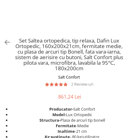
Scaune pliante
Saltele Pocket
Noptiere
Scaune birou
Saltele cu arcuri impachetate
Paturi
individual
Scaune profesionale
Seturi de pat si saltea
Saltele Memory Pocket
Masute de toaleta
Scaune Lemn
Saltele Memory Foam
Mobilier living
Scaune birou copii
Set Saltea ortopedica, tip relaxa, Dafin Lux
Saltele Memory Pocket
Scaune pentru living
Ortopedic, 160x200x21cm, fermitate medie,
Scaune resigilate
Saltele cu plasa arcuri
cu plasa de arcuri tip Bonell, fata vara-iarna,
Seturi comode living si vitrine
sistem de aerisire cu butoni, Salt Confort plus
Scaune gradinita
Saltele cu spuma
Mobila living
pilota vara, microfibra, lavabila la 95°C,
Saltele cu spuma
Scaune conferinta
180x200cm
Comode living
Saltele cu spuma poliuretanica
Scaune terasa si outdoor
Salt Confort
Set mese plus scaune
2 Review-uri
Saltele Latex
Mobilier birou
Saltele Memory
Scaune ergonomice
861,24 Lei
Saltele 140x200
Etajere Birou
Producator-
Salt Confort
Saltele 160x200
Dulap birou
Model-
Lux Ortopedic
Birouri
Saltele 180x200
Structura-
Plasa de arcuri tip bonell
Fermitate
-Medie
Scaune pentru birou
Top saltele
Inaltime
-21 cm
Scaune pentru vizitatori
Kg sustinute
- 80 kg/utilizator