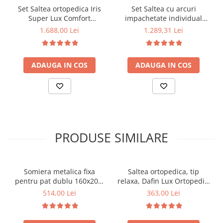
Set Saltea ortopedica Iris
Set Saltea cu arcuri
Super Lux Comfort
impachetate individual
160x200x26cm, fermitate
Pocket Spring Milano,
1.688,00 Lei
1.289,31 Lei
tare, cu plasa de arcuri tip
160x200x24cm, fermitate
Bonell, sistem aerisire
mediu spre soft, sistem de
banda Spaceair, Saltsib
aerisire perimetral, Saltex
ADAUGA IN COS
ADAUGA IN COS
plus 2 perne 50x70cm, husa
plus 2 perne matlasate,
hipoalergenica lavabila la
umplutura poliester,
95°C si pilota matlasata
50x70cm si husa
iarna antialergica,
hipoalergenica, microfibra,
180x200cm
lavabila la 95°C
PRODUSE SIMILARE
Somiera metalica fixa
Saltea ortopedica, tip
pentru pat dublu 160x200,
relaxa, Dafin Lux Ortopedic,
6 picioare, 32 lamele lemn
90x200x21cm, fermitate
514,00 Lei
363,00 Lei
fag, benzi textile, suport
medie, cu plasa de arcuri
saltea ferm, negru
tip Bonell, fata vara-iarna,
sistem de aerisire cu