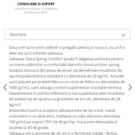
CONSILIERE SI SUPORT
Mese gradinita
Consiliere avizata in alegerea
produsului dorit
Scaune gradinita
Set mese si scaune gradinita
Mobilier copii
Descriere
Mobila camera copii
Daca vrei sa te simti odihnit si pregatit pentru o noua zi, nu ar fi o
Scaune birou pentru copii
idee rea sa-ti schimbi salteaua.
Saltele patuturi copii
Salteaua Terra Spring Comfort poate fi alegerea potrivita pentru
Paturi copii
un somn odihnitor si confortabil datorita structurii box spring.
Aceasta stuctura din plasa de arcuri tip Bonell este incadrata de
Masa si scaune gradinita
spuma poliuretanica standard cu densitate de 25 kg/mc. Arcurile
Seturi comode living si dormitor
sunt placate pe ambele fete cu un strat de feltru cu densitatea de
1000 gr/m2, care adauga confort suplimentar si izolatie termica.
Deasemenea in partea inferioara si cea superioara este incadrata
de acelasi tip de spuma cu grosimea de 4,5 cm, densitate de 28
kg/m2.
Materialul textil ce acopera salteaua este de tip tricot, tratat
anticarieni si cu Aloe Vera, matlasat cu vata siliconica densitate
100 g/m2 pe suport TNT de 40 gr/mp. Husa este detasabila si
lavabila la 30-40 grade.
Salteaua are o grosime de 26 cm si o fermitate medie - ferma.