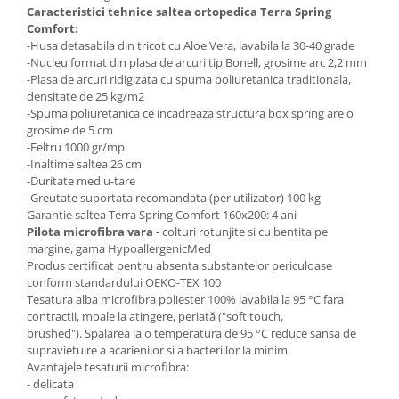
Caracteristici tehnice saltea ortopedica Terra Spring
Comfort:
-Husa detasabila din tricot cu Aloe Vera, lavabila la 30-40 grade
-Nucleu format din plasa de arcuri tip Bonell, grosime arc 2,2 mm
-Plasa de arcuri ridigizata cu spuma poliuretanica traditionala,
densitate de 25 kg/m2
-Spuma poliuretanica ce incadreaza structura box spring are o
grosime de 5 cm
-Feltru 1000 gr/mp
-Inaltime saltea 26 cm
-Duritate mediu-tare
-Greutate suportata recomandata (per utilizator) 100 kg
Garantie saltea Terra Spring Comfort 160x200: 4 ani
Pilota microfibra vara -
colturi rotunjite si cu bentita pe
margine, gama HypoallergenicMed
Produs certificat pentru absenta substantelor periculoase
conform standardului OEKO-TEX 100
Tesatura alba microfibra poliester 100% lavabila la 95 °C fara
contractii, moale la atingere, periată ("soft touch,
brushed"). Spalarea la o temperatura de 95 °C reduce sansa de
supravietuire a acarienilor si a bacteriilor la minim.
Avantajele tesaturii microfibra:
- delicata