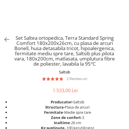
Scaune pliante
Saltele Pocket
Noptiere
Scaune birou
Saltele cu arcuri impachetate
Paturi
individual
Scaune profesionale
Seturi de pat si saltea
Saltele Memory Pocket
Masute de toaleta
Scaune Lemn
Saltele Memory Foam
Mobilier living
Scaune birou copii
Set Saltea ortopedica, Terra Standard Spring
Saltele Memory Pocket
Scaune pentru living
Comfort 180x200x26cm, cu plasa de arcuri
Scaune resigilate
Saltele cu plasa arcuri
Bonell, husa detasabila tricot, hipoalergenica,
Seturi comode living si vitrine
fermitate mediu spre tare, Saltsib plus pilota
Scaune gradinita
Saltele cu spuma
Mobila living
vara, 180x200cm, matlasata, umplutura fibre
Saltele cu spuma
Scaune conferinta
de poliester, lavabila la 95°C
Comode living
Saltele cu spuma poliuretanica
Scaune terasa si outdoor
Saltsib
Set mese plus scaune
2 Review-uri
Saltele Latex
Mobilier birou
Saltele Memory
Scaune ergonomice
1.533,00 Lei
Saltele 140x200
Etajere Birou
Producator-
Saltsib
Saltele 160x200
Dulap birou
Structura-
Plasa de arcuri
Birouri
Saltele 180x200
Fermitate
-Medie spre tare
Zone de confort
-3
Scaune pentru birou
Top saltele
Inaltime
-26 cm
Scaune pentru vizitatori
Kg sustinute
- 100 kg/utilizator