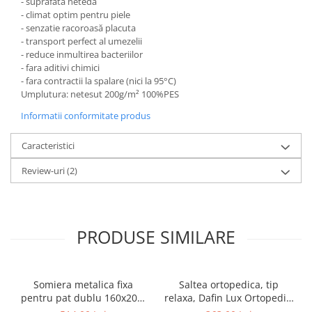
- suprafata neteda
- climat optim pentru piele
- senzatie racoroasă placuta
- transport perfect al umezelii
- reduce inmultirea bacteriilor
- fara aditivi chimici
- fara contractii la spalare (nici la 95°C)
Umplutura: netesut 200g/m² 100%PES
Informatii conformitate produs
Caracteristici
Review-uri
(2)
PRODUSE SIMILARE
Somiera metalica fixa
Saltea ortopedica, tip
pentru pat dublu 160x200,
relaxa, Dafin Lux Ortopedic,
6 picioare, 32 lamele lemn
90x200x21cm, fermitate