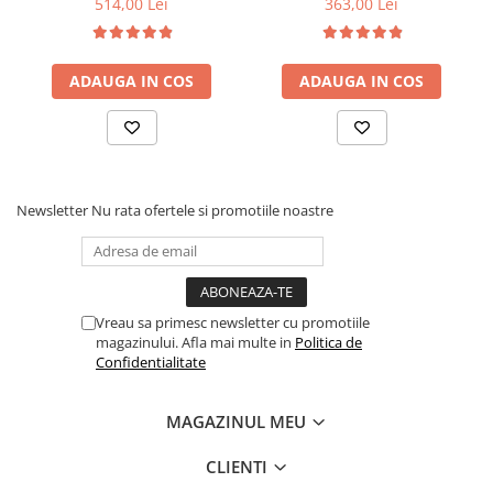
514,00 Lei
363,00 Lei
fag, benzi textile, suport
medie, cu plasa de arcuri
saltea ferm, negru
tip Bonell, fata vara-iarna,
sistem de aerisire cu
ADAUGA IN COS
ADAUGA IN COS
butoni, Salt Confort
Newsletter
Nu rata ofertele si promotiile noastre
Vreau sa primesc newsletter cu promotiile
magazinului. Afla mai multe in
Politica de
Confidentialitate
MAGAZINUL MEU
CLIENTI