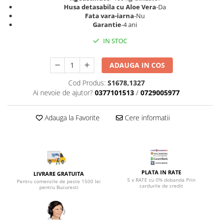
Top saltele 5 cm
Husa detasabila cu Aloe Vera
-Da
Scaune manager
Top saltele 10 cm
Fata vara-iarna
-Nu
Mobilier bucatarie
Garantie
-4 ani
Top saltele memory 5 cm
Mese bucatarie
Top saltele MemoHR 6.5 cm
IN STOC
Scaune pentru bucatarie
Saltele ieftine
Mobila bucatarie
ADAUGA IN COS
Saltele cu plasa de arcuri
Seturi mese si scaune bucatarie
Saltele cu spuma
Cod Produs:
S1678,1327
Mobilier hol
Ai nevoie de ajutor?
0377101513
/
0729005977
Mobila hol
Suporturi si rafturi pantofi
Adauga la Favorite
Cere informatii
Portmantouri
Pantofare
Seturi mobilier hol
Stender haine
PLATA IN RATE
LIVRARE GRATUITA
Suport pentru umerase
5 x RATE cu 0% dobanda Prin
Pentru comenzile de peste 1500 lei
cardurile de credit
pentru Bucuresti
Etajere
Cuiere
Mobilier gradinita