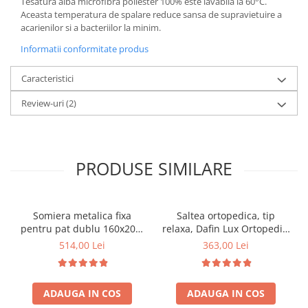
Tesatura alba microfibra poliester 100% este lavabila la 60°C.
Aceasta temperatura de spalare reduce sansa de supravietuire a
acarienilor si a bacteriilor la minim.
Informatii conformitate produs
Caracteristici
Review-uri
(2)
PRODUSE SIMILARE
Somiera metalica fixa
Saltea ortopedica, tip
pentru pat dublu 160x200,
relaxa, Dafin Lux Ortopedic,
6 picioare, 32 lamele lemn
90x200x21cm, fermitate
514,00 Lei
363,00 Lei
fag, benzi textile, suport
medie, cu plasa de arcuri
saltea ferm, negru
tip Bonell, fata vara-iarna,
sistem de aerisire cu
ADAUGA IN COS
ADAUGA IN COS
butoni, Salt Confort