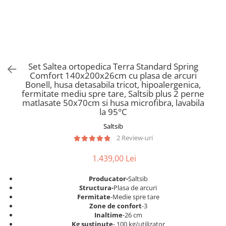
Scaune pliante
Saltele Pocket
Noptiere
Scaune birou
Saltele cu arcuri impachetate
Paturi
individual
Scaune profesionale
Seturi de pat si saltea
Saltele Memory Pocket
Masute de toaleta
Scaune Lemn
Saltele Memory Foam
Mobilier living
Scaune birou copii
Set Saltea ortopedica Terra Standard Spring
Saltele Memory Pocket
Scaune pentru living
Comfort 140x200x26cm cu plasa de arcuri
Scaune resigilate
Saltele cu plasa arcuri
Bonell, husa detasabila tricot, hipoalergenica,
Seturi comode living si vitrine
fermitate mediu spre tare, Saltsib plus 2 perne
Scaune gradinita
Saltele cu spuma
Mobila living
matlasate 50x70cm si husa microfibra, lavabila
Saltele cu spuma
Scaune conferinta
la 95°C
Comode living
Saltele cu spuma poliuretanica
Scaune terasa si outdoor
Saltsib
Set mese plus scaune
2 Review-uri
Saltele Latex
Mobilier birou
Saltele Memory
Scaune ergonomice
1.439,00 Lei
Saltele 140x200
Etajere Birou
Producator-
Saltsib
Saltele 160x200
Dulap birou
Structura-
Plasa de arcuri
Birouri
Saltele 180x200
Fermitate
-Medie spre tare
Zone de confort
-3
Scaune pentru birou
Top saltele
Inaltime
-26 cm
Scaune pentru vizitatori
Kg sustinute
- 100 kg/utilizator