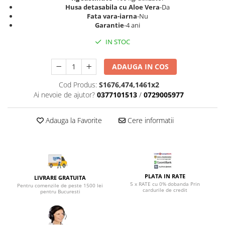
Top saltele 5 cm
Husa detasabila cu Aloe Vera
-Da
Scaune manager
Top saltele 10 cm
Fata vara-iarna
-Nu
Mobilier bucatarie
Garantie
-4 ani
Top saltele memory 5 cm
Mese bucatarie
Top saltele MemoHR 6.5 cm
IN STOC
Scaune pentru bucatarie
Saltele ieftine
Mobila bucatarie
ADAUGA IN COS
Saltele cu plasa de arcuri
Seturi mese si scaune bucatarie
Saltele cu spuma
Cod Produs:
S1676,474,1461x2
Mobilier hol
Ai nevoie de ajutor?
0377101513
/
0729005977
Mobila hol
Suporturi si rafturi pantofi
Adauga la Favorite
Cere informatii
Portmantouri
Pantofare
Seturi mobilier hol
Stender haine
PLATA IN RATE
LIVRARE GRATUITA
Suport pentru umerase
5 x RATE cu 0% dobanda Prin
Pentru comenzile de peste 1500 lei
cardurile de credit
pentru Bucuresti
Etajere
Cuiere
Mobilier gradinita