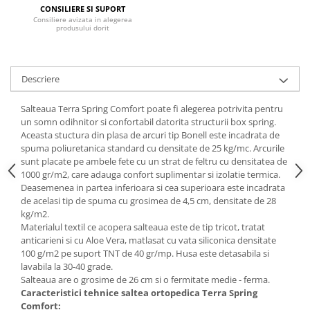
CONSILIERE SI SUPORT
Mese gradinita
Consiliere avizata in alegerea
produsului dorit
Scaune gradinita
Set mese si scaune gradinita
Mobilier copii
Descriere
Mobila camera copii
Salteaua Terra Spring Comfort poate fi alegerea potrivita pentru
Scaune birou pentru copii
un somn odihnitor si confortabil datorita structurii box spring.
Saltele patuturi copii
Aceasta stuctura din plasa de arcuri tip Bonell este incadrata de
Paturi copii
spuma poliuretanica standard cu densitate de 25 kg/mc. Arcurile
sunt placate pe ambele fete cu un strat de feltru cu densitatea de
Masa si scaune gradinita
1000 gr/m2, care adauga confort suplimentar si izolatie termica.
Seturi comode living si dormitor
Deasemenea in partea inferioara si cea superioara este incadrata
de acelasi tip de spuma cu grosimea de 4,5 cm, densitate de 28
kg/m2.
Materialul textil ce acopera salteaua este de tip tricot, tratat
anticarieni si cu Aloe Vera, matlasat cu vata siliconica densitate
100 g/m2 pe suport TNT de 40 gr/mp. Husa este detasabila si
lavabila la 30-40 grade.
Salteaua are o grosime de 26 cm si o fermitate medie - ferma.
Caracteristici tehnice saltea ortopedica Terra Spring
Comfort: