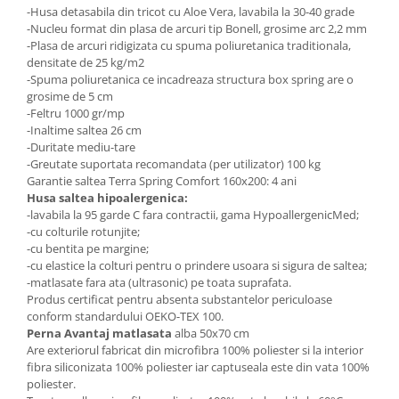
-Husa detasabila din tricot cu Aloe Vera, lavabila la 30-40 grade
-Nucleu format din plasa de arcuri tip Bonell, grosime arc 2,2 mm
-Plasa de arcuri ridigizata cu spuma poliuretanica traditionala,
densitate de 25 kg/m2
-Spuma poliuretanica ce incadreaza structura box spring are o
grosime de 5 cm
-Feltru 1000 gr/mp
-Inaltime saltea 26 cm
-Duritate mediu-tare
-Greutate suportata recomandata (per utilizator) 100 kg
Garantie saltea Terra Spring Comfort 160x200: 4 ani
Husa saltea hipoalergenica:
-lavabila la 95 garde C fara contractii, gama HypoallergenicMed;
-cu colturile rotunjite;
-cu bentita pe margine;
-cu elastice la colturi pentru o prindere usoara si sigura de saltea;
-matlasate fara ata (ultrasonic) pe toata suprafata.
Produs certificat pentru absenta substantelor periculoase
conform standardului OEKO-TEX 100.
Perna Avantaj matlasata
alba 50x70 cm
Are exteriorul fabricat din microfibra 100% poliester si la interior
fibra siliconizata 100% poliester iar captuseala este din vata 100%
poliester.