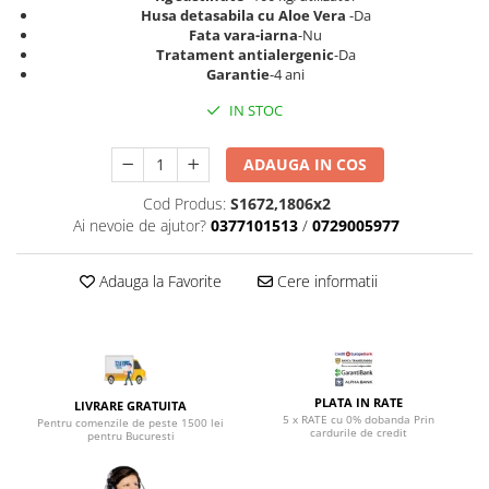
Top saltele 5 cm
Husa detasabila cu Aloe Vera
-Da
Scaune manager
Top saltele 10 cm
Fata vara-iarna
-Nu
Mobilier bucatarie
Tratament antialergenic
-Da
Top saltele memory 5 cm
Garantie
-4 ani
Mese bucatarie
Top saltele MemoHR 6.5 cm
Scaune pentru bucatarie
IN STOC
Saltele ieftine
Mobila bucatarie
Saltele cu plasa de arcuri
ADAUGA IN COS
Seturi mese si scaune bucatarie
Saltele cu spuma
Mobilier hol
Cod Produs:
S1672,1806x2
Ai nevoie de ajutor?
0377101513
/
0729005977
Mobila hol
Suporturi si rafturi pantofi
Adauga la Favorite
Cere informatii
Portmantouri
Pantofare
Seturi mobilier hol
Stender haine
Suport pentru umerase
PLATA IN RATE
LIVRARE GRATUITA
5 x RATE cu 0% dobanda Prin
Pentru comenzile de peste 1500 lei
Etajere
cardurile de credit
pentru Bucuresti
Cuiere
Mobilier gradinita