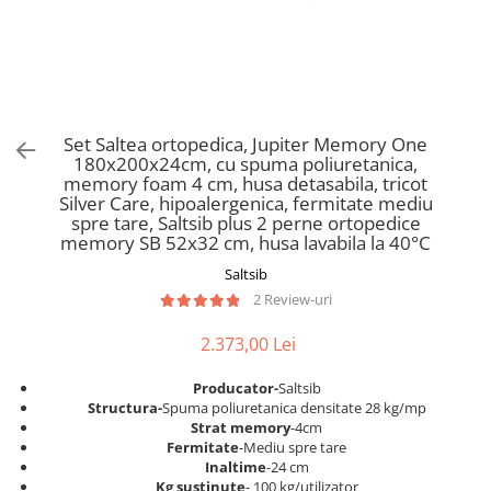
Scaune pliante
Saltele Pocket
Noptiere
Scaune birou
Saltele cu arcuri impachetate
Paturi
individual
Scaune profesionale
Seturi de pat si saltea
Saltele Memory Pocket
Masute de toaleta
Scaune Lemn
Saltele Memory Foam
Mobilier living
Scaune birou copii
Set Saltea ortopedica, Jupiter Memory One
Saltele Memory Pocket
Scaune pentru living
180x200x24cm, cu spuma poliuretanica,
Scaune resigilate
Saltele cu plasa arcuri
memory foam 4 cm, husa detasabila, tricot
Seturi comode living si vitrine
Silver Care, hipoalergenica, fermitate mediu
Scaune gradinita
Saltele cu spuma
Mobila living
spre tare, Saltsib plus 2 perne ortopedice
Saltele cu spuma
Scaune conferinta
memory SB 52x32 cm, husa lavabila la 40°C
Comode living
Saltele cu spuma poliuretanica
Scaune terasa si outdoor
Saltsib
Set mese plus scaune
2 Review-uri
Saltele Latex
Mobilier birou
Saltele Memory
Scaune ergonomice
2.373,00 Lei
Saltele 140x200
Etajere Birou
Producator-
Saltsib
Saltele 160x200
Dulap birou
Structura-
Spuma poliuretanica densitate 28 kg/mp
Birouri
Saltele 180x200
Strat memory
-4cm
Fermitate
-Mediu spre tare
Scaune pentru birou
Top saltele
Inaltime
-24 cm
Scaune pentru vizitatori
Kg sustinute
- 100 kg/utilizator