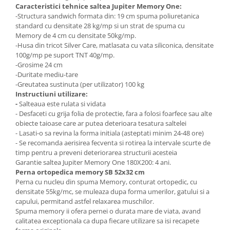
Caracteristici tehnice saltea Jupiter Memory One:
-Structura sandwich formata din: 19 cm spuma poliuretanica
standard cu densitate 28 kg/mp si un strat de spuma cu
Memory de 4 cm cu densitate 50kg/mp.
-Husa din tricot Silver Care, matlasata cu vata siliconica, densitate
100g/mp pe suport TNT 40g/mp.
-Grosime 24 cm
-Duritate mediu-tare
-Greutatea sustinuta (per utilizator) 100 kg
Instructiuni utilizare:
-
Salteaua este rulata si vidata
- Desfaceti cu grija folia de protectie, fara a folosi foarfece sau alte
obiecte taioase care ar putea deterioara tesatura saltelei
- Lasati-o sa revina la forma initiala (asteptati minim 24-48 ore)
- Se recomanda aerisirea fecventa si rotirea la intervale scurte de
timp pentru a preveni deteriorarea structurii acesteia
Garantie saltea Jupiter Memory One 180X200: 4 ani.
Perna ortopedica memory SB 52x32 cm
Perna cu nucleu din spuma Memory, conturat ortopedic, cu
densitate 55kg/mc, se muleaza dupa forma umerilor, gatului si a
capului, permitand astfel relaxarea muschilor.
Spuma memory ii ofera pernei o durata mare de viata, avand
calitatea exceptionala ca dupa fiecare utilizare sa isi recapete