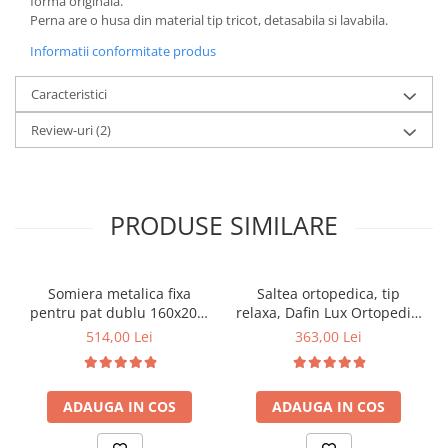
forma originala.
Perna are o husa din material tip tricot, detasabila si lavabila.
Informatii conformitate produs
Caracteristici
Review-uri
(2)
PRODUSE SIMILARE
Somiera metalica fixa
Saltea ortopedica, tip
pentru pat dublu 160x200,
relaxa, Dafin Lux Ortopedic,
6 picioare, 32 lamele lemn
90x200x21cm, fermitate
514,00 Lei
363,00 Lei
fag, benzi textile, suport
medie, cu plasa de arcuri
saltea ferm, negru
tip Bonell, fata vara-iarna,
sistem de aerisire cu
ADAUGA IN COS
ADAUGA IN COS
butoni, Salt Confort