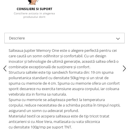
Mese gradinita
CONSILIERE SI SUPORT
Consiliere avizata in alegerea
Scaune gradinita
produsului dorit
Set mese si scaune gradinita
Mobilier copii
Descriere
Mobila camera copii
Scaune birou pentru copii
Salteaua Jupiter Memory One este o alegere perfectă pentru cei
Saltele patuturi copii
care caută un somn odihnitor și confortabil. Cu un design
Paturi copii
inovator și tehnologie de ultimă generație, această saltea oferă o
combinație excepțională de susținere și confort.
Masa si scaune gradinita
Structura saltelei este tip sandwich formata din: 19 cm spuma
Seturi comode living si dormitor
poliuretanica standard cu densitate 50kg/mp si un strat de
spuma cu memorie de 4 cm. Spuma cu memorie ofera un confort
sporit deoarece nu exercita tensiune asupra corpului, iar coloana
vetebrala sta in forma sa naturala.
Spuma cu memorie se adapteaza perfect la temperatura
corpului, reduce necesitatea de a schimba pozitia în timpul noptii,
asigurand un somn cu-adevarat profund.
Materialul textil ce acopera salteaua este de tip tricot tratat
anticarieni si cu Aloe Vera, matlasata cu vata siliconica
cu densitate 100g/mp pe suport TNT.