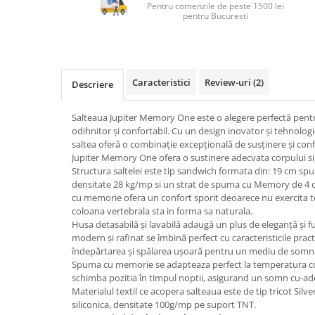
Top saltele 5 cm
Pentru comenzile de peste 1500 lei
Scaune manager
pentru Bucuresti
Top saltele 10 cm
Mobilier bucatarie
Top saltele memory 5 cm
Mese bucatarie
Top saltele MemoHR 6.5 cm
Scaune pentru bucatarie
Saltele ieftine
Caracteristici
Review-uri
(2)
Descriere
Mobila bucatarie
Saltele cu plasa de arcuri
Seturi mese si scaune bucatarie
Saltele cu spuma
Salteaua Jupiter Memory One este o alegere perfectă pent
Mobilier hol
odihnitor și confortabil. Cu un design inovator și tehnolog
saltea oferă o combinație excepțională de susținere și conf
Mobila hol
Jupiter Memory One ofera o sustinere adecvata corpului si 
Suporturi si rafturi pantofi
Structura saltelei este tip sandwich formata din: 19 cm sp
Portmantouri
densitate 28 kg/mp si un strat de spuma cu Memory de 4
cu memorie ofera un confort sporit deoarece nu exercita t
Pantofare
coloana vertebrala sta in forma sa naturala.
Seturi mobilier hol
Husa detasabilă și lavabilă adaugă un plus de eleganță și fu
Stender haine
modern și rafinat se îmbină perfect cu caracteristicile pract
îndepărtarea și spălarea ușoară pentru un mediu de somn 
Suport pentru umerase
Spuma cu memorie se adapteaza perfect la temperatura co
Etajere
schimba pozitia în timpul noptii, asigurand un somn cu-a
Materialul textil ce acopera salteaua este de tip tricot Silv
Cuiere
siliconica, densitate 100g/mp pe suport TNT.
Mobilier gradinita