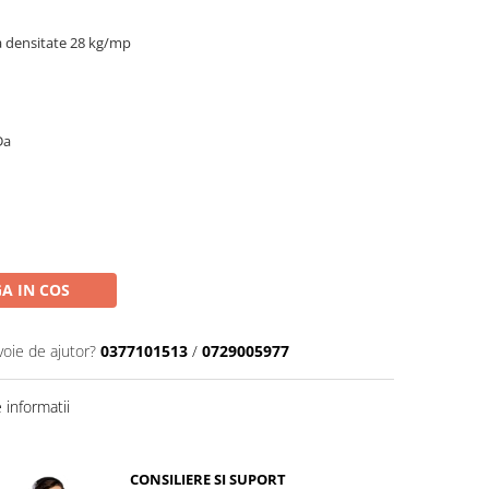
 densitate 28 kg/mp
Da
A IN COS
voie de ajutor?
0377101513
/
0729005977
informatii
CONSILIERE SI SUPORT