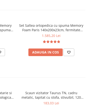
 Memory
Set Saltea ortopedica cu spuma Memory
Set Avant
 spuma
Foam Paris 140x200x23cm, fermitate
140x200x
m 4 cm,
tare, spuma poliuretanica, memory
Husa h
1.585,20 Lei
e mediu-
foam 5 cm, aerisire perimetrala, Saltex,
mic
2 perne
2 perne matlasate, 50x70cm, husa
avabila
hipoalergenica, lavabila la 95°C si pilota
ADAUGA IN COS
AD
400g/m²
vara, microfibra, 180x200 cm
tarie si
Scaun vizitator Taurus TN, cadru
Scaun de li
cologica,
metalic, tapitat cu stofa, stivuibil, 120
lemn masiv
kg, negru
120 k
183,03 Lei