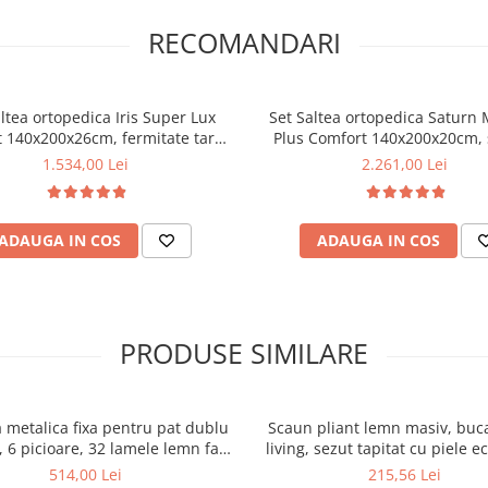
RECOMANDARI
ltea ortopedica Iris Super Lux
Set Saltea ortopedica Saturn
 140x200x26cm, fermitate tare,
Plus Comfort 140x200x20cm,
rcuri Bonell, sistem de aerisire
poliuretanica HR, memory foa
1.534,00 Lei
2.261,00 Lei
paceair, Saltsib, Pachet textile
husa hipoalergenica, fermitat
j, 2 perne matlasate 50x70cm,
tare, Pachet textile Avantaj, 
e la 60°C, husa hipoalergenica,
50x70cm antialergice, husa l
ADAUGA IN COS
ADAUGA IN COS
pilota iarna, 180x200cm
95°C, pilota iarna, densitate 
PRODUSE SIMILARE
 metalica fixa pentru pat dublu
Scaun pliant lemn masiv, buca
 6 picioare, 32 lamele lemn fag,
living, sezut tapitat cu piele e
xtile, suport saltea ferm, negru
100 kg, cires
514,00 Lei
215,56 Lei