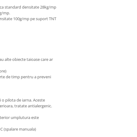
ica standard densitate 28kg/mp
kg/mp.
 densitate 100g/mp pe suport TNT
sau alte obiecte taioase care ar
 ore)
urte de timp pentru a preveni
 o pilota de iarna. Aceste
erioara, tratate antialergenic.
interior umplutura este
0°C (spalare manuala)