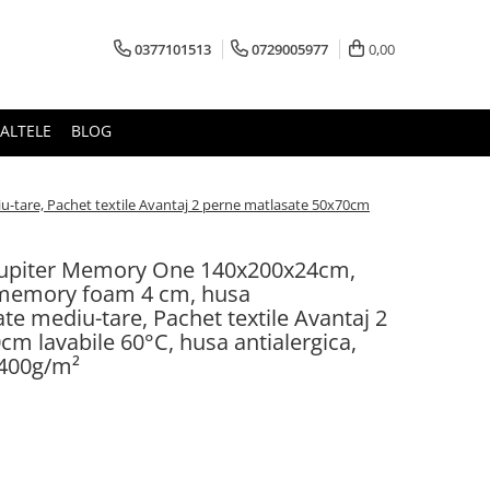
0377101513
0729005977
0,00
ALTELE
BLOG
-tare, Pachet textile Avantaj 2 perne matlasate 50x70cm
 Jupiter Memory One 140x200x24cm,
 memory foam 4 cm, husa
te mediu-tare, Pachet textile Avantaj 2
m lavabile 60°C, husa antialergica,
e 400g/m²