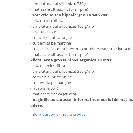
- umplutura puf siliconizat 750 g
- matlasare ultrasonic (prin lipire)
Protectie saltea hipoalergenica 140x200
:
- fata dn mcrofibra
- umplutura puf siliconizat 100 g/mp
- lavabila la 30°C
- colturile sunt rotunjite
- cu bentita pe margine
- cu elastice la colturi pentru o prindere usoara si sigura de
- matlasare ultrasonic (prin lipire)
Pilota iarna groasa hipoalergenica 180x200
:
- fata din microfibra
- umplutura puf siliconizat 350 g/mp
- colturile sunt rotunjite
- cu bentita pe margine
- lavabila la 30°C
- matlasare clasica (cu ata)
Imaginiile au caracter informativ, modelul de matlas
difere.
Informatii conformitate produs