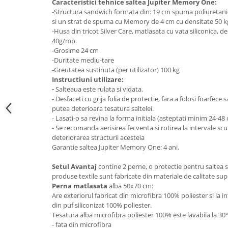
Caracteristici tehnice saltea Jupiter Memory One:
-Structura sandwich formata din: 19 cm spuma poliuretan
Mese gradinita
si un strat de spuma cu Memory de 4 cm cu densitate 50 
Scaune gradinita
-Husa din tricot Silver Care, matlasata cu vata siliconica,
Set mese si scaune gradinita
40g/mp.
-Grosime 24 cm
Mobilier copii
-Duritate mediu-tare
Mobila camera copii
-Greutatea sustinuta (per utilizator) 100 kg
Instructiuni utilizare:
Scaune birou pentru copii
-
Salteaua este rulata si vidata.
Saltele patuturi copii
- Desfaceti cu grija folia de protectie, fara a folosi foarfece 
Paturi copii
putea deterioara tesatura saltelei.
- Lasati-o sa revina la forma initiala (asteptati minim 24-48
Masa si scaune gradinita
- Se recomanda aerisirea fecventa si rotirea la intervale sc
Seturi comode living si dormitor
deteriorarea structurii acesteia
Garantie saltea Jupiter Memory One: 4 ani.
Setul Avantaj
contine 2 perne, o protectie pentru saltea si
produse textile sunt fabricate din materiale de calitate sup
Perna matlasata
alba 50x70 cm:
Are exteriorul fabricat din microfibra 100% poliester si la 
din puf siliconizat 100% poliester.
Tesatura alba microfibra poliester 100% este lavabila la 3
- fata din microfibra