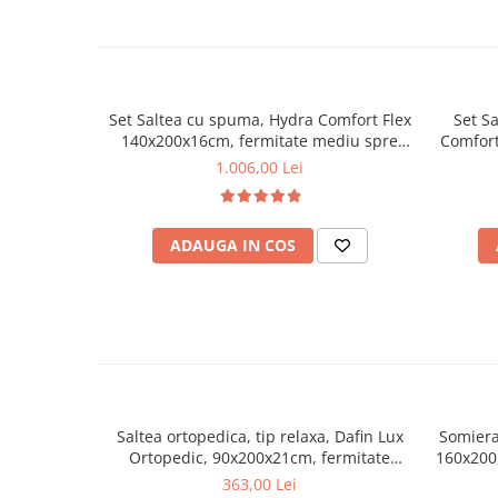
Set Saltea cu spuma, Hydra Comfort Flex
Set Sa
140x200x16cm, fermitate mediu spre
Comfort
tare, hipoalergenica, husa detasabila,
plasa a
1.006,00 Lei
Saltsib plus pilota iarna, microfibra,
banda S
lavabila la 95°C, 180x200cm
Avanta
lavabil
ADAUGA IN COS
Saltea ortopedica, tip relaxa, Dafin Lux
Somiera
Ortopedic, 90x200x21cm, fermitate
160x200,
medie, cu plasa de arcuri tip Bonell, fata
benzi te
363,00 Lei