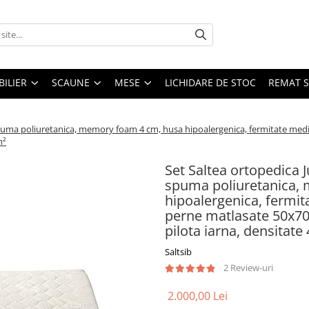
ILIER
SCAUNE
MESE
LICHIDARE DE STOC
REMAT S
ma poliuretanica, memory foam 4 cm, husa hipoalergenica, fermitate mediu
m²
Set Saltea ortopedica
spuma poliuretanica,
hipoalergenica, fermita
perne matlasate 50x70c
pilota iarna, densitat
Saltsib
2 Review-uri
2.000,00 Lei