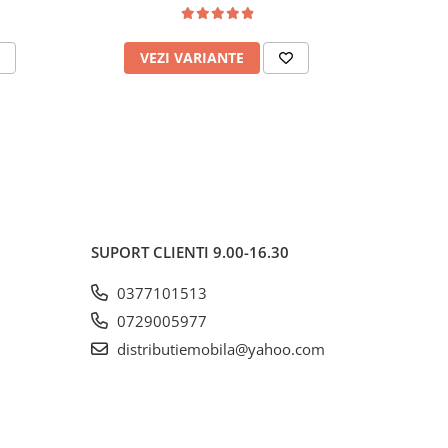
VEZI VARIANTE
AD
SUPORT CLIENTI
9.00-16.30
0377101513
0729005977
distributiemobila@yahoo.com