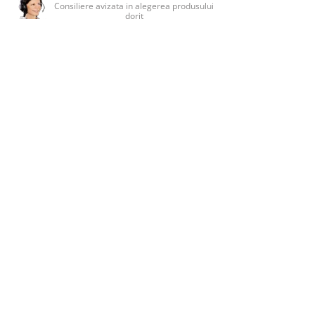
Consiliere avizata in alegerea produsului
dorit