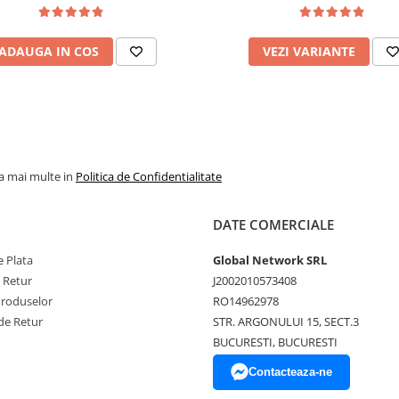
ADAUGA IN COS
VEZI VARIANTE
la mai multe in
Politica de Confidentialitate
DATE COMERCIALE
 Plata
Global Network SRL
e Retur
J2002010573408
Produselor
RO14962978
de Retur
STR. ARGONULUI 15, SECT.3
BUCURESTI, BUCURESTI
Contacteaza-ne