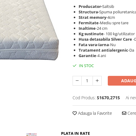
Producator-
Saltsib
Structura-
Spuma poliuretanica
Strat memory
-4cm
Fermitate
-Mediu spre tare
Inaltime
-24 cm
Kg sustinute
- 100 kg/utilizator
Husa detasabila Silver Care
-
Fata vara-iarna
-Nu
Tratament antialergenic
-Da
Garantie
-4 ani
IN STOC
ADAUG
Cod Produs:
S1670,2715
Ai ne
Adauga la Favorite
Cere 
PLATA IN RATE