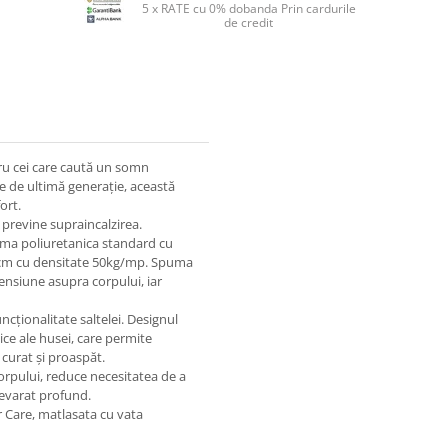
5 x RATE cu 0% dobanda Prin cardurile
de credit
ru cei care caută un somn
ie de ultimă generație, această
ort.
previne supraincalzirea.
uma poliuretanica standard cu
 cm cu densitate 50kg/mp. Spuma
ensiune asupra corpului, iar
ncționalitate saltelei. Designul
ice ale husei, care permite
curat și proaspăt.
rpului, reduce necesitatea de a
devarat profund.
er Care, matlasata cu vata