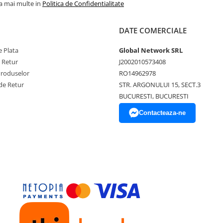
la mai multe in
Politica de Confidentialitate
DATE COMERCIALE
 Plata
Global Network SRL
e Retur
J2002010573408
Produselor
RO14962978
de Retur
STR. ARGONULUI 15, SECT.3
BUCURESTI, BUCURESTI
Contacteaza-ne