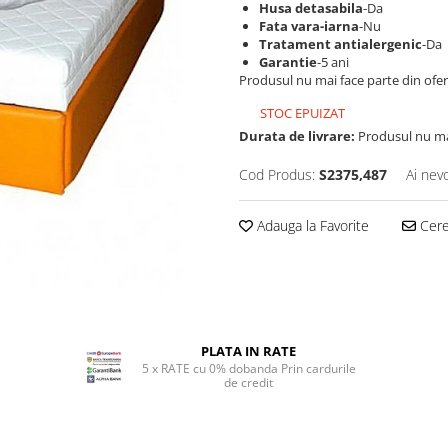
Husa detasabila
-Da
Fata vara-iarna
-Nu
Tratament antialergenic
-Da
Garantie
-5 ani
Produsul nu mai face parte din ofe
STOC EPUIZAT
Durata de livrare:
Produsul nu mai
Cod Produs:
S2375,487
Ai nev
Adauga la Favorite
Cere 
PLATA IN RATE
5 x RATE cu 0% dobanda Prin cardurile
de credit