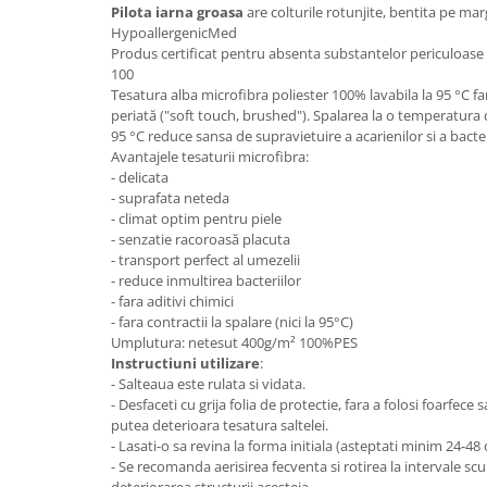
Pilota iarna groasa
are colturile rotunjite, bentita pe mar
Mese gradinita
HypoallergenicMed
Produs certificat pentru absenta substantelor periculoa
Scaune gradinita
100
Set mese si scaune gradinita
Tesatura alba microfibra poliester 100% lavabila la 95 °C far
Mobilier copii
periată ("soft touch, brushed"). Spalarea la o temperatura
95 °C reduce sansa de supravietuire a acarienilor si a bacter
Mobila camera copii
Avantajele tesaturii microfibra:
Scaune birou pentru copii
- delicata
- suprafata neteda
Saltele patuturi copii
- climat optim pentru piele
Paturi copii
- senzatie racoroasă placuta
Masa si scaune gradinita
- transport perfect al umezelii
- reduce inmultirea bacteriilor
Seturi comode living si dormitor
- fara aditivi chimici
- fara contractii la spalare (nici la 95°C)
Umplutura: netesut 400g/m² 100%PES
Instructiuni utilizare
:
- Salteaua este rulata si vidata.
- Desfaceti cu grija folia de protectie, fara a folosi foarfece 
putea deterioara tesatura saltelei.
- Lasati-o sa revina la forma initiala (asteptati minim 24-48
- Se recomanda aerisirea fecventa si rotirea la intervale sc