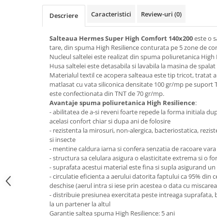
Top saltele 5 cm
Scaune manager
Top saltele 10 cm
Caracteristici
Review-uri
(0)
Descriere
Mobilier bucatarie
Top saltele memory 5 cm
Mese bucatarie
Salteaua Hermes Super High
Comfort
140x200
este o s
Top saltele MemoHR 6.5 cm
tare, din spuma High Resilience conturata pe 5 zone de con
Scaune pentru bucatarie
Saltele ieftine
Nucleul saltelei este realizat din spuma poliuretanica High
Mobila bucatarie
Husa saltelei este detasabila si lavabila la masina de spala
Saltele cu plasa de arcuri
Seturi mese si scaune bucatarie
Materialul textil ce acopera salteaua este tip tricot, tratat a
Saltele cu spuma
matlasat cu vata siliconica densitate 100 gr/mp pe suport
Mobilier hol
este confectionata din TNT de 70 gr/mp.
Mobila hol
Avantaje spuma poliuretanica High Resilience
:
- abilitatea de a-si reveni foarte repede la forma initiala dup
Suporturi si rafturi pantofi
acelasi confort chiar si dupa ani de folosire
Portmantouri
- rezistenta la mirosuri, non-alergica, bacteriostatica, rezist
Pantofare
si insecte
- mentine caldura iarna si confera senzatia de racoare vara
Seturi mobilier hol
- structura sa celulara asigura o elasticitate extrema si o f
Stender haine
- suprafata acestui material este fina si supla asigurand un 
Suport pentru umerase
- circulatie eficienta a aerului datorita faptului ca 95% din c
deschise (aerul intra si iese prin acestea o data cu miscarea
Etajere
- distribuie presiunea exercitata peste intreaga suprafata,
Cuiere
la un partener la altul
Garantie saltea spuma High Resilience: 5 ani
Mobilier gradinita