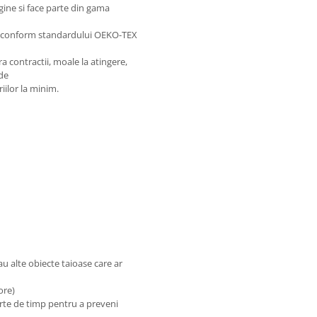
gine si face parte din gama
se conform standardului OEKO-TEX
a contractii, moale la atingere,
 de
iilor la minim.
sau alte obiecte taioase care ar
 ore)
urte de timp pentru a preveni