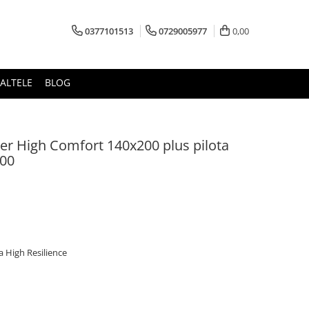
0377101513
0729005977
0,00
ALTELE
BLOG
er High Comfort 140x200 plus pilota
200
 High Resilience