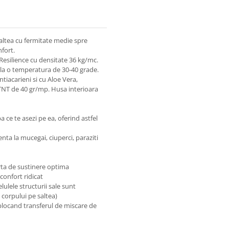
altea cu fermitate medie spre
fort.
 Resilience cu densitate 36 kg/mc.
t la o temperatura de 30-40 grade.
ntiacarieni si cu Aloe Vera,
 TNT de 40 gr/mp. Husa interioara
a ce te asezi pe ea, oferind astfel
enta la mucegai, ciuperci, paraziti
orta de sustinere optima
confort ridicat
elulele structurii sale sunt
 corpului pe saltea)
 blocand transferul de miscare de