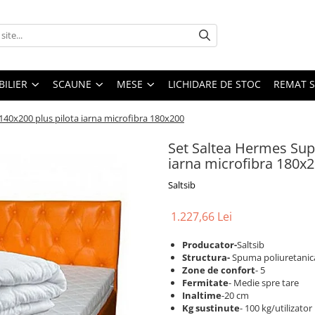
ILIER
SCAUNE
MESE
LICHIDARE DE STOC
REMAT S
40x200 plus pilota iarna microfibra 180x200
Set Saltea Hermes Sup
iarna microfibra 180x
Saltsib
1.227,66 Lei
Producator-
Saltsib
S
tructura-
Spuma poliuretanica
Zone de confort
- 5
Fermitate
- Medie spre tare
Inaltime
-20 cm
Kg sustinute
- 100 kg/utilizator