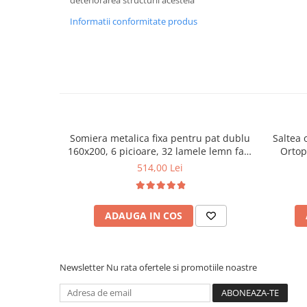
deteriorarea structurii acesteia
Informatii conformitate produs
Somiera metalica fixa pentru pat dublu
Saltea 
160x200, 6 picioare, 32 lamele lemn fag,
Ortop
benzi textile, suport saltea ferm, negru
medie, c
514,00 Lei
vara-iar
ADAUGA IN COS
Newsletter
Nu rata ofertele si promotiile noastre