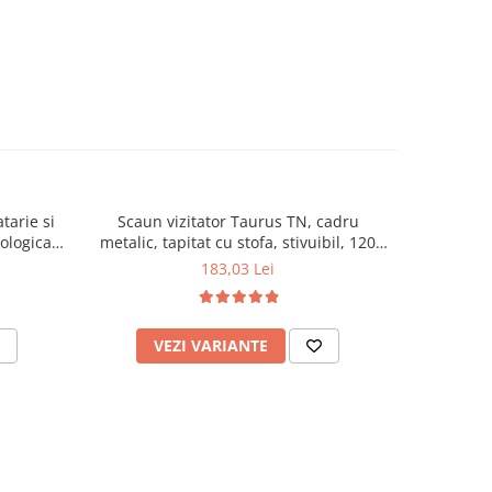
tarie si
Scaun vizitator Taurus TN, cadru
Scaun de li
cologica,
metalic, tapitat cu stofa, stivuibil, 120
lemn masiv
kg, negru
120 k
183,03 Lei
VEZI VARIANTE
AD