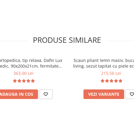
PRODUSE SIMILARE
ortopedica, tip relaxa, Dafin Lux
Scaun pliant lemn masiv, buca
edic, 90x200x21cm, fermitate
living, sezut tapitat cu piele e
u plasa de arcuri tip Bonell, fata
100 kg, cires
363,00 Lei
215,56 Lei
na, sistem de aerisire cu butoni,
Salt Confort
ADAUGA IN COS
VEZI VARIANTE