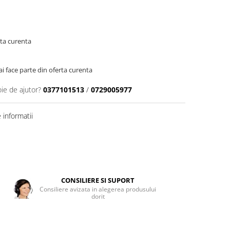
rta curenta
 face parte din oferta curenta
oie de ajutor?
0377101513
/
0729005977
informatii
CONSILIERE SI SUPORT
Consiliere avizata in alegerea produsului
dorit