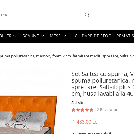
ILIER
SCAUNE
MESE
LICHIDARE DE STOC
REMAT S
uma poliuretanica, memory foam 2 cm, fermitate mediu spre tare, Saltsib 
Set Saltea cu spuma,
spuma poliuretanica,
spre tare, Saltsib plu
cm, husa lavabila la 4
Saltsib
2 Review-uri
1.483,00 Lei
Producator-
Saltsib