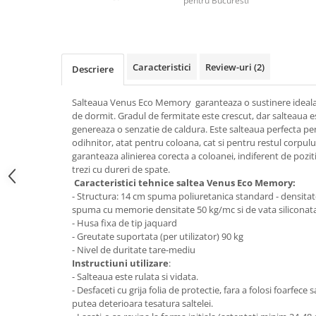
pentru Bucuresti
Top saltele 5 cm
Scaune manager
Top saltele 10 cm
Mobilier bucatarie
Top saltele memory 5 cm
Mese bucatarie
Top saltele MemoHR 6.5 cm
Caracteristici
Review-uri
(2)
Descriere
Scaune pentru bucatarie
Saltele ieftine
Mobila bucatarie
Saltele cu plasa de arcuri
Salteaua Venus Eco Memory garanteaza o sustinere ideala, 
Seturi mese si scaune bucatarie
Saltele cu spuma
de dormit. Gradul de fermitate este crescut, dar salteaua es
Mobilier hol
genereaza o senzatie de caldura. Este salteaua perfecta pe
odihnitor, atat pentru coloana, cat si pentru restul corpului
Mobila hol
garanteaza alinierea corecta a coloanei, indiferent de pozi
Suporturi si rafturi pantofi
trezi cu dureri de spate.
Caracteristici tehnice saltea Venus Eco Memory:
Portmantouri
- Structura: 14 cm spuma poliuretanica standard - densita
Pantofare
spuma cu memorie densitate 50 kg/mc si de vata siliconat
Seturi mobilier hol
- Husa fixa de tip jaquard
- Greutate suportata (per utilizator) 90 kg
Stender haine
- Nivel de duritate tare-mediu
Suport pentru umerase
Instructiuni utilizare
:
Etajere
- Salteaua este rulata si vidata.
- Desfaceti cu grija folia de protectie, fara a folosi foarfece 
Cuiere
putea deterioara tesatura saltelei.
Mobilier gradinita