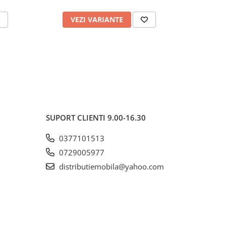
VEZI VARIANTE
AD
SUPORT CLIENTI
9.00-16.30
0377101513
0729005977
distributiemobila@yahoo.com