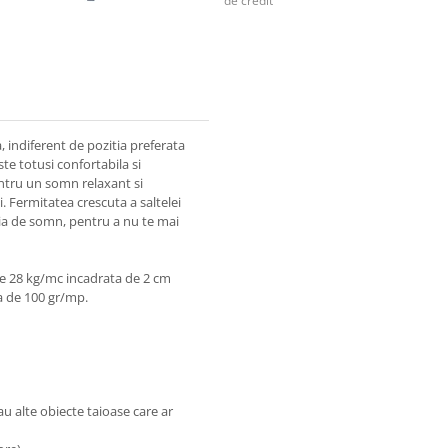
de credit
indiferent de pozitia preferata
te totusi confortabila si
ntru un somn relaxant si
. Fermitatea crescuta a saltelei
tia de somn, pentru a nu te mai
te 28 kg/mc incadrata de 2 cm
a de 100 gr/mp.
sau alte obiecte taioase care ar