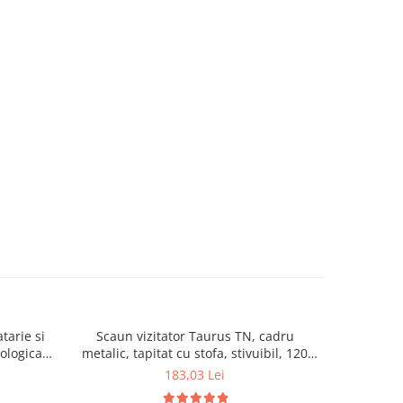
tarie si
Scaun vizitator Taurus TN, cadru
Scaun de li
cologica,
metalic, tapitat cu stofa, stivuibil, 120
lemn masiv
kg, negru
120 k
183,03 Lei