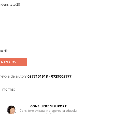
 densitate 28
0 zile
A IN COS
 nevoie de ajutor?
0377101513
/
0729005977
informatii
CONSILIERE SI SUPORT
Consiliere avizata in alegerea produsului