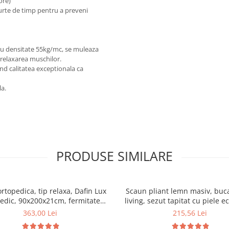
 ore)
curte de timp pentru a preveni
u densitate 55kg/mc, se muleaza
 relaxarea muschilor.
d calitatea exceptionala ca
la.
PRODUSE SIMILARE
ortopedica, tip relaxa, Dafin Lux
Scaun pliant lemn masiv, buca
edic, 90x200x21cm, fermitate
living, sezut tapitat cu piele e
u plasa de arcuri tip Bonell, fata
100 kg, cires
363,00 Lei
215,56 Lei
na, sistem de aerisire cu butoni,