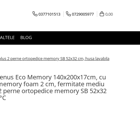
0377101513
0729005977
0,00
ALTELE
BLOG
plus 2 perne ortopedice memory SB 52x32 cm, husa lavabila
 Venus Eco Memory 140x200x17cm, cu
 memory foam 2 cm, fermitate mediu
s 2 perne ortopedice memory SB 52x32
0°C