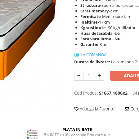
Structura-
Spuma poliuretanica
Strat memory
-2 cm
Fermitate
-Mediu spre tare
Inaltime
-17 cm
Kg sustinute
- 90 kg/utilizator
Husa detasabila
-Da
Fata vara-iarna - Nu
Garantie
-3 ani
LA COMANDA
Durata de livrare:
La comanda 7-1
ADAUG
Cod Produs:
S1667,1806x2
Ai
Adauga la Favorite
Cere 
PLATA IN RATE
5 x RATE cu 0% dobanda Prin cardurile