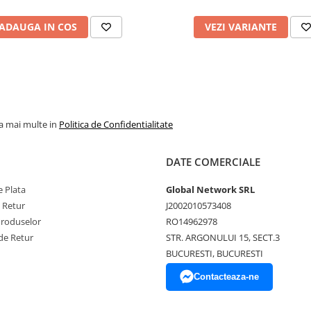
Salt Confort
ADAUGA IN COS
VEZI VARIANTE
la mai multe in
Politica de Confidentialitate
DATE COMERCIALE
 Plata
Global Network SRL
e Retur
J2002010573408
Produselor
RO14962978
de Retur
STR. ARGONULUI 15, SECT.3
BUCURESTI, BUCURESTI
Contacteaza-ne