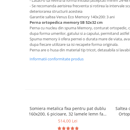
- Lasati-o sa revina la forma initiala (asteptati minim 24-48
- Se recomanda aerisirea frecventa si rotirea la intervale s
Mese gradinita
deteriorarea structurii acesteia
Scaune gradinita
Garantie saltea Venus Eco Memory 140x200: 3 ani
Set mese si scaune gradinita
Perna ortopedica memory SB 52x32 cm
Perna cu nucleu din spuma Memory, conturat ortopedic, c
Mobilier copii
dupa forma umerilor, gatului si a capului, permitand astfel
Mobila camera copii
Spuma memory ii ofera pernei o durata mare de viata, avan
dupa fiecare utilizare sa isi recapete forma originala.
Scaune birou pentru copii
Perna are o husa din material tip tricot, detasabila si lavabi
Saltele patuturi copii
Informatii conformitate produs
Paturi copii
Masa si scaune gradinita
Seturi comode living si dormitor
Somiera metalica fixa pentru pat dublu
Saltea 
160x200, 6 picioare, 32 lamele lemn fag,
Ortop
benzi textile, suport saltea ferm, negru
medie, c
514,00 Lei
vara-iar