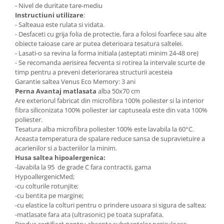
- Nivel de duritate tare-mediu
Instructiuni utilizare
:
- Salteaua este rulata si vidata.
- Desfaceti cu grija folia de protectie, fara a folosi foarfece sau alte
obiecte taioase care ar putea deterioara tesatura saltelei.
- Lasati-o sa revina la forma initiala (asteptati minim 24-48 ore)
- Se recomanda aerisirea fecventa si rotirea la intervale scurte de
timp pentru a preveni deteriorarea structurii acesteia
Garantie saltea Venus Eco Memory: 3 ani
Perna Avantaj matlasata
alba 50x70 cm
Are exteriorul fabricat din microfibra 100% poliester si la interior
fibra siliconizata 100% poliester iar captuseala este din vata 100%
poliester.
Tesatura alba microfibra poliester 100% este lavabila la 60°C.
Aceasta temperatura de spalare reduce sansa de supravietuire a
acarienilor si a bacteriilor la minim.
Husa saltea hipoalergenica:
-lavabila la 95 de grade C fara contractii, gama
HypoallergenicMed;
-cu colturile rotunjite;
-cu bentita pe margine;
-cu elastice la colturi pentru o prindere usoara si sigura de saltea;
-matlasate fara ata (ultrasonic) pe toata suprafata.