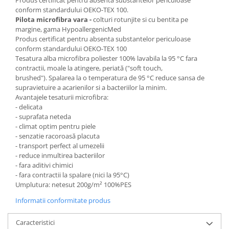
Produs certificat pentru absenta substantelor periculoase
conform standardului OEKO-TEX 100.
Pilota microfibra vara -
colturi rotunjite si cu bentita pe
margine, gama HypoallergenicMed
Produs certificat pentru absenta substantelor periculoase
conform standardului OEKO-TEX 100
Tesatura alba microfibra poliester 100% lavabila la 95 °C fara
contractii, moale la atingere, periată ("soft touch,
brushed"). Spalarea la o temperatura de 95 °C reduce sansa de
supravietuire a acarienilor si a bacteriilor la minim.
Avantajele tesaturii microfibra:
- delicata
- suprafata neteda
- climat optim pentru piele
- senzatie racoroasă placuta
- transport perfect al umezelii
- reduce inmultirea bacteriilor
- fara aditivi chimici
- fara contractii la spalare (nici la 95°C)
Umplutura: netesut 200g/m² 100%PES
Informatii conformitate produs
Caracteristici