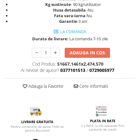
Top saltele 5 cm
Kg sustinute
- 90 kg/utilizator
Scaune manager
Top saltele 10 cm
Husa detasabila
-Nu
Mobilier bucatarie
Fata vara-iarna
-Nu
Top saltele memory 5 cm
Garantie
-3 ani
Mese bucatarie
Top saltele MemoHR 6.5 cm
Scaune pentru bucatarie
LA COMANDA
Saltele ieftine
Durata de livrare:
La comanda 7-10 zile
Mobila bucatarie
Saltele cu plasa de arcuri
Seturi mese si scaune bucatarie
Saltele cu spuma
ADAUGA IN COS
Mobilier hol
Cod Produs:
S1667,1461x2,474,570
Mobila hol
Ai nevoie de ajutor?
0377101513
/
0729005977
Suporturi si rafturi pantofi
Portmantouri
Adauga la Favorite
Cere informatii
Pantofare
Seturi mobilier hol
Stender haine
Suport pentru umerase
PLATA IN RATE
Etajere
LIVRARE GRATUITA
5 x RATE cu 0% dobanda Prin
Pentru comenzile de peste 1500 lei
Cuiere
cardurile de credit
pentru Bucuresti
Mobilier gradinita