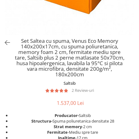
Scaune pliante
Saltele Pocket
Noptiere
Scaune birou
Saltele cu arcuri impachetate
Paturi
individual
Scaune profesionale
Seturi de pat si saltea
Saltele Memory Pocket
Masute de toaleta
Scaune Lemn
Saltele Memory Foam
Mobilier living
Scaune birou copii
Set Saltea cu spuma, Venus Eco Memory
Saltele Memory Pocket
Scaune pentru living
140x200x17cm, cu spuma poliuretanica,
Scaune resigilate
Saltele cu plasa arcuri
memory foam 2 cm, fermitate mediu spre
Seturi comode living si vitrine
tare, Saltsib plus 2 perne matlasate 50x70cm,
Scaune gradinita
Saltele cu spuma
Mobila living
husa hipoalergenica, lavabila la 95°C si pilota
Saltele cu spuma
Scaune conferinta
vara microfibra, densitate 200g/m²,
Comode living
180x200cm
Saltele cu spuma poliuretanica
Scaune terasa si outdoor
Set mese plus scaune
Saltsib
Saltele Latex
Mobilier birou
2 Review-uri
Saltele Memory
Scaune ergonomice
Saltele 140x200
1.537,00 Lei
Etajere Birou
Saltele 160x200
Dulap birou
Producator-
Saltsib
Birouri
Saltele 180x200
Structura-
Spuma poliuretanica densitate 28
Strat memory
-2 cm
Scaune pentru birou
Top saltele
Fermitate
-Mediu spre tare
Scaune pentru vizitatori
Inaltime
-17 cm