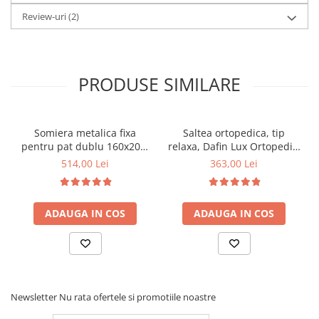
Review-uri
(2)
PRODUSE SIMILARE
Somiera metalica fixa
Saltea ortopedica, tip
pentru pat dublu 160x200,
relaxa, Dafin Lux Ortopedic,
6 picioare, 32 lamele lemn
90x200x21cm, fermitate
514,00 Lei
363,00 Lei
fag, benzi textile, suport
medie, cu plasa de arcuri
saltea ferm, negru
tip Bonell, fata vara-iarna,
sistem de aerisire cu
ADAUGA IN COS
ADAUGA IN COS
butoni, Salt Confort
Newsletter
Nu rata ofertele si promotiile noastre