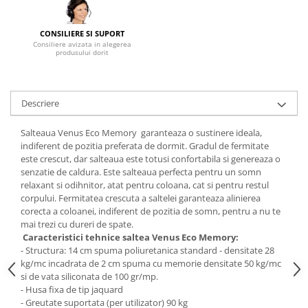
Mese gradinita
CONSILIERE SI SUPORT
Scaune gradinita
Consiliere avizata in alegerea
Set mese si scaune gradinita
produsului dorit
Mobilier copii
Mobila camera copii
Descriere
Scaune birou pentru copii
Saltele patuturi copii
Salteaua Venus Eco Memory garanteaza o sustinere ideala,
Paturi copii
indiferent de pozitia preferata de dormit. Gradul de fermitate
este crescut, dar salteaua este totusi confortabila si genereaza o
Masa si scaune gradinita
senzatie de caldura. Este salteaua perfecta pentru un somn
Seturi comode living si dormitor
relaxant si odihnitor, atat pentru coloana, cat si pentru restul
corpului. Fermitatea crescuta a saltelei garanteaza alinierea
corecta a coloanei, indiferent de pozitia de somn, pentru a nu te
mai trezi cu dureri de spate.
Caracteristici tehnice saltea Venus Eco Memory:
- Structura: 14 cm spuma poliuretanica standard - densitate 28
kg/mc incadrata de 2 cm spuma cu memorie densitate 50 kg/mc
si de vata siliconata de 100 gr/mp.
- Husa fixa de tip jaquard
- Greutate suportata (per utilizator) 90 kg