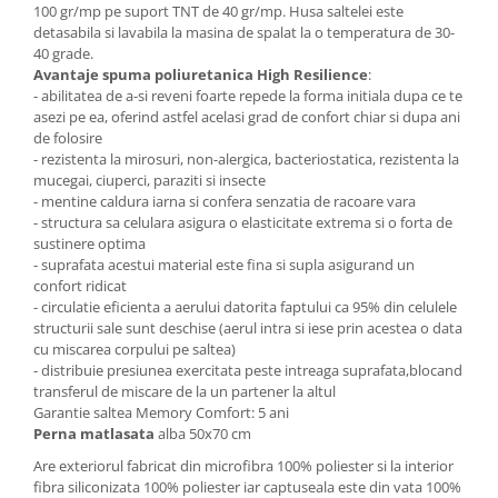
100 gr/mp pe suport TNT de 40 gr/mp. Husa saltelei este
detasabila si lavabila la masina de spalat la o temperatura de 30-
40 grade.
Avantaje spuma poliuretanica High Resilience
:
- abilitatea de a-si reveni foarte repede la forma initiala dupa ce te
asezi pe ea, oferind astfel acelasi grad de confort chiar si dupa ani
de folosire
- rezistenta la mirosuri, non-alergica, bacteriostatica, rezistenta la
mucegai, ciuperci, paraziti si insecte
- mentine caldura iarna si confera senzatia de racoare vara
- structura sa celulara asigura o elasticitate extrema si o forta de
sustinere optima
- suprafata acestui material este fina si supla asigurand un
confort ridicat
- circulatie eficienta a aerului datorita faptului ca 95% din celulele
structurii sale sunt deschise (aerul intra si iese prin acestea o data
cu miscarea corpului pe saltea)
- distribuie presiunea exercitata peste intreaga suprafata,blocand
transferul de miscare de la un partener la altul
Garantie saltea Memory Comfort: 5 ani
Perna matlasata
alba 50x70 cm
Are exteriorul fabricat din microfibra 100% poliester si la interior
fibra siliconizata 100% poliester iar captuseala este din vata 100%