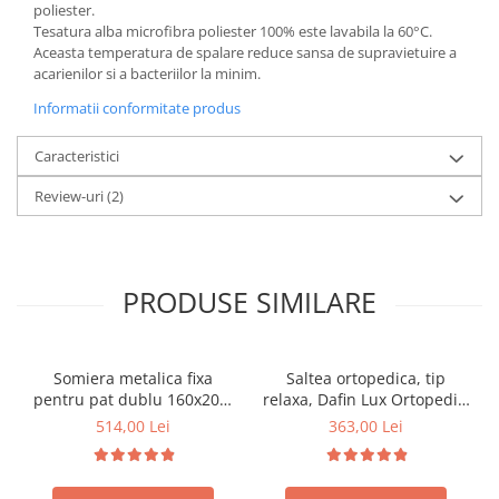
poliester.
Tesatura alba microfibra poliester 100% este lavabila la 60°C.
Aceasta temperatura de spalare reduce sansa de supravietuire a
acarienilor si a bacteriilor la minim.
Informatii conformitate produs
Caracteristici
Review-uri
(2)
PRODUSE SIMILARE
Somiera metalica fixa
Saltea ortopedica, tip
pentru pat dublu 160x200,
relaxa, Dafin Lux Ortopedic,
6 picioare, 32 lamele lemn
90x200x21cm, fermitate
514,00 Lei
363,00 Lei
fag, benzi textile, suport
medie, cu plasa de arcuri
saltea ferm, negru
tip Bonell, fata vara-iarna,
sistem de aerisire cu