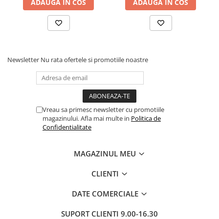
ADAUGA IN COS
ADAUGA IN COS
butoni, Salt Confort
Newsletter
Nu rata ofertele si promotiile noastre
Vreau sa primesc newsletter cu promotiile
magazinului. Afla mai multe in
Politica de
Confidentialitate
MAGAZINUL MEU
CLIENTI
DATE COMERCIALE
SUPORT CLIENTI
9.00-16.30