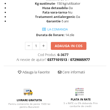
Top saltele 5 cm
Kg sustinute
- 150 kg/utilizator
Scaune manager
Top saltele 10 cm
Husa detasabila
-Da
Mobilier bucatarie
Fata vara-iarna
-Nu
Top saltele memory 5 cm
Tratament antialergenic
-Da
Mese bucatarie
Top saltele MemoHR 6.5 cm
Garantie
-5 ani
Scaune pentru bucatarie
Saltele ieftine
LA COMANDA
Mobila bucatarie
Saltele cu plasa de arcuri
Durata de livrare:
14 zile
Seturi mese si scaune bucatarie
Saltele cu spuma
Mobilier hol
ADAUGA IN COS
Mobila hol
Cod Produs:
6-3677
Suporturi si rafturi pantofi
Ai nevoie de ajutor?
0377101513
/
0729005977
Portmantouri
Pantofare
Adauga la Favorite
Cere informatii
Seturi mobilier hol
Stender haine
Suport pentru umerase
Etajere
PLATA IN RATE
LIVRARE GRATUITA
Cuiere
5 x RATE cu 0% dobanda Prin
Pentru comenzile de peste 1500 lei
cardurile de credit
pentru Bucuresti
Mobilier gradinita