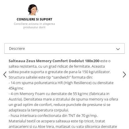
Mese gradinita
Scaune gradinita
CONSILIERE SI SUPORT
Set mese si scaune gradinita
Consiliere avizata in alegerea
produsului dorit
Mobilier copii
Mobila camera copii
Scaune birou pentru copii
Descriere
Saltele patuturi copii
Salteaua Zeus Memory Comfort Dodolut
180x200
este o
Paturi copii
saltea rezistenta, cu un grad ridicat de fermitate. Aceasta
Masa si scaune gradinita
saltea poate suporta o greutate de pana la 150 kg/utilizator.
Seturi comode living si dormitor
Structura saltelei este tip ”sandwich” formata din:
- 14 cm spuma poliuretanica HR (High Resilience) cu densitate
45kg/mc
- 4 cm Memory Foam cu densitate de 55 kg/mc (fabricata in
Austria). Densitatea mare a stratului de spuma memory va ofera
un grad optim de confort, reduce punctele de presiune si se
adapteaza la temperatura corpului.
- husa interioara confectionata din TNT de 70 gr/mp.
Materialul textil ce acopera salteaua este tip tricot, tratat
antiacarieni si cu Aloe Vera, matlasat cu vata siliconica densitate