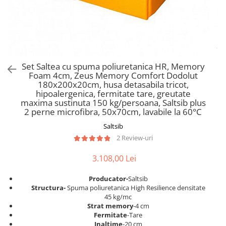
Scaune pliante
Saltele Pocket
Noptiere
Scaune birou
Saltele cu arcuri impachetate
Paturi
individual
Scaune profesionale
Seturi de pat si saltea
Saltele Memory Pocket
Masute de toaleta
Scaune Lemn
Saltele Memory Foam
Mobilier living
Scaune birou copii
Set Saltea cu spuma poliuretanica HR, Memory
Saltele Memory Pocket
Scaune pentru living
Foam 4cm, Zeus Memory Comfort Dodolut
Scaune resigilate
Saltele cu plasa arcuri
180x200x20cm, husa detasabila tricot,
Seturi comode living si vitrine
hipoalergenica, fermitate tare, greutate
Scaune gradinita
Saltele cu spuma
Mobila living
maxima sustinuta 150 kg/persoana, Saltsib plus
Saltele cu spuma
Scaune conferinta
2 perne microfibra, 50x70cm, lavabile la 60°C
Comode living
Saltele cu spuma poliuretanica
Scaune terasa si outdoor
Saltsib
Set mese plus scaune
2 Review-uri
Saltele Latex
Mobilier birou
Saltele Memory
Scaune ergonomice
3.108,00 Lei
Saltele 140x200
Etajere Birou
Producator-
Saltsib
Saltele 160x200
Dulap birou
S
tructura-
Spuma poliuretanica High Resilience densitate
Birouri
Saltele 180x200
45 kg/mc
Strat memory
-4 cm
Scaune pentru birou
Top saltele
Fermitate
-Tare
Scaune pentru vizitatori
Inaltime
-20 cm