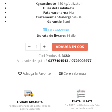
Top saltele 5 cm
Kg sustinute
- 150 kg/utilizator
Scaune manager
Top saltele 10 cm
Husa detasabila
-Da
Mobilier bucatarie
Fata vara-iarna
-Nu
Top saltele memory 5 cm
Tratament antialergenic
-Da
Mese bucatarie
Top saltele MemoHR 6.5 cm
Garantie
-5 ani
Scaune pentru bucatarie
Saltele ieftine
LA COMANDA
Mobila bucatarie
Saltele cu plasa de arcuri
Durata de livrare:
14 zile
Seturi mese si scaune bucatarie
Saltele cu spuma
Mobilier hol
ADAUGA IN COS
Mobila hol
Cod Produs:
6-3680
Suporturi si rafturi pantofi
Ai nevoie de ajutor?
0377101513
/
0729005977
Portmantouri
Pantofare
Adauga la Favorite
Cere informatii
Seturi mobilier hol
Stender haine
Suport pentru umerase
Etajere
PLATA IN RATE
LIVRARE GRATUITA
Cuiere
5 x RATE cu 0% dobanda Prin
Pentru comenzile de peste 1500 lei
cardurile de credit
pentru Bucuresti
Mobilier gradinita