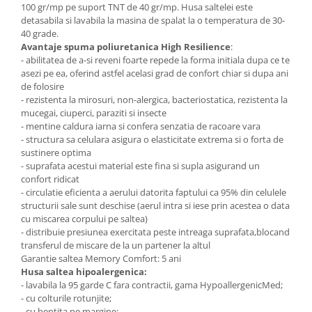
100 gr/mp pe suport TNT de 40 gr/mp. Husa saltelei este
detasabila si lavabila la masina de spalat la o temperatura de 30-
40 grade.
Avantaje spuma poliuretanica High Resilience
:
- abilitatea de a-si reveni foarte repede la forma initiala dupa ce te
asezi pe ea, oferind astfel acelasi grad de confort chiar si dupa ani
de folosire
- rezistenta la mirosuri, non-alergica, bacteriostatica, rezistenta la
mucegai, ciuperci, paraziti si insecte
- mentine caldura iarna si confera senzatia de racoare vara
- structura sa celulara asigura o elasticitate extrema si o forta de
sustinere optima
- suprafata acestui material este fina si supla asigurand un
confort ridicat
- circulatie eficienta a aerului datorita faptului ca 95% din celulele
structurii sale sunt deschise (aerul intra si iese prin acestea o data
cu miscarea corpului pe saltea)
- distribuie presiunea exercitata peste intreaga suprafata,blocand
transferul de miscare de la un partener la altul
Garantie saltea Memory Comfort: 5 ani
Husa saltea hipoalergenica:
- lavabila la 95 garde C fara contractii, gama HypoallergenicMed;
- cu colturile rotunjite;
- cu bentita pe margine;