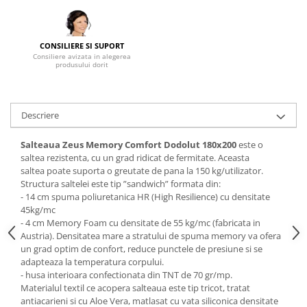
Mese gradinita
Scaune gradinita
CONSILIERE SI SUPORT
Set mese si scaune gradinita
Consiliere avizata in alegerea
produsului dorit
Mobilier copii
Mobila camera copii
Scaune birou pentru copii
Descriere
Saltele patuturi copii
Salteaua Zeus Memory Comfort Dodolut
180x200
este o
Paturi copii
saltea rezistenta, cu un grad ridicat de fermitate. Aceasta
Masa si scaune gradinita
saltea poate suporta o greutate de pana la 150 kg/utilizator.
Seturi comode living si dormitor
Structura saltelei este tip ”sandwich” formata din:
- 14 cm spuma poliuretanica HR (High Resilience) cu densitate
45kg/mc
- 4 cm Memory Foam cu densitate de 55 kg/mc (fabricata in
Austria). Densitatea mare a stratului de spuma memory va ofera
un grad optim de confort, reduce punctele de presiune si se
adapteaza la temperatura corpului.
- husa interioara confectionata din TNT de 70 gr/mp.
Materialul textil ce acopera salteaua este tip tricot, tratat
antiacarieni si cu Aloe Vera, matlasat cu vata siliconica densitate