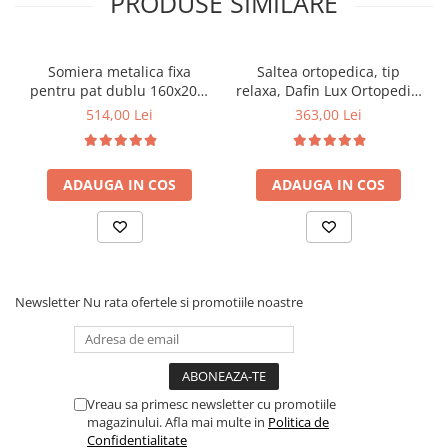
PRODUSE SIMILARE
Somiera metalica fixa
Saltea ortopedica, tip
pentru pat dublu 160x200,
relaxa, Dafin Lux Ortopedic,
6 picioare, 32 lamele lemn
90x200x21cm, fermitate
514,00 Lei
363,00 Lei
fag, benzi textile, suport
medie, cu plasa de arcuri
saltea ferm, negru
tip Bonell, fata vara-iarna,
sistem de aerisire cu
ADAUGA IN COS
ADAUGA IN COS
butoni, Salt Confort
Newsletter
Nu rata ofertele si promotiile noastre
Vreau sa primesc newsletter cu promotiile
magazinului. Afla mai multe in
Politica de
Confidentialitate