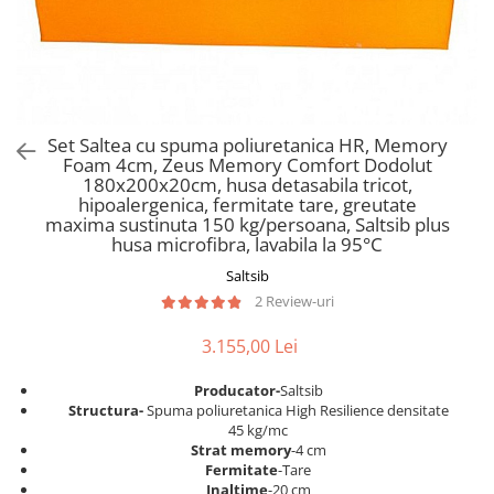
Scaune pliante
Saltele Pocket
Noptiere
Scaune birou
Saltele cu arcuri impachetate
Paturi
individual
Scaune profesionale
Seturi de pat si saltea
Saltele Memory Pocket
Masute de toaleta
Scaune Lemn
Saltele Memory Foam
Mobilier living
Scaune birou copii
Set Saltea cu spuma poliuretanica HR, Memory
Saltele Memory Pocket
Scaune pentru living
Foam 4cm, Zeus Memory Comfort Dodolut
Scaune resigilate
Saltele cu plasa arcuri
180x200x20cm, husa detasabila tricot,
Seturi comode living si vitrine
hipoalergenica, fermitate tare, greutate
Scaune gradinita
Saltele cu spuma
Mobila living
maxima sustinuta 150 kg/persoana, Saltsib plus
Saltele cu spuma
Scaune conferinta
husa microfibra, lavabila la 95°C
Comode living
Saltele cu spuma poliuretanica
Scaune terasa si outdoor
Saltsib
Set mese plus scaune
2 Review-uri
Saltele Latex
Mobilier birou
Saltele Memory
Scaune ergonomice
3.155,00 Lei
Saltele 140x200
Etajere Birou
Producator-
Saltsib
Saltele 160x200
Dulap birou
S
tructura-
Spuma poliuretanica High Resilience densitate
Birouri
Saltele 180x200
45 kg/mc
Strat memory
-4 cm
Scaune pentru birou
Top saltele
Fermitate
-Tare
Scaune pentru vizitatori
Inaltime
-20 cm