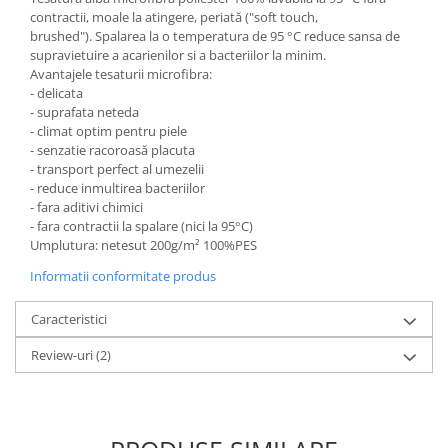
contractii, moale la atingere, periată ("soft touch,
brushed"). Spalarea la o temperatura de 95 °C reduce sansa de
supravietuire a acarienilor si a bacteriilor la minim.
Avantajele tesaturii microfibra:
- delicata
- suprafata neteda
- climat optim pentru piele
- senzatie racoroasă placuta
- transport perfect al umezelii
- reduce inmultirea bacteriilor
- fara aditivi chimici
- fara contractii la spalare (nici la 95°C)
Umplutura: netesut 200g/m² 100%PES
Informatii conformitate produs
Caracteristici
Review-uri
(2)