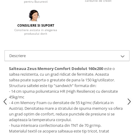
cardurile de credit
pentru Bucuresti
Mese gradinita
Scaune gradinita
Set mese si scaune gradinita
CONSILIERE SI SUPORT
Consiliere avizata in alegerea
Mobilier copii
produsului dorit
Mobila camera copii
Scaune birou pentru copii
Saltele patuturi copii
Descriere
Paturi copii
Salteaua Zeus Memory Comfort Dodolut
160x200
este o
Masa si scaune gradinita
saltea rezistenta, cu un grad ridicat de fermitate. Aceasta
Seturi comode living si dormitor
saltea poate suporta o greutate de pana la 150 kg/utilizator.
Structura saltelei este tip ”sandwich” formata din:
- 14 cm spuma poliuretanica HR (High Resilience) cu densitate
45kg/mc
- 4 cm Memory Foam cu densitate de 55 kg/mc (fabricata in
Austria). Densitatea mare a stratului de spuma memory va ofera
un grad optim de confort, reduce punctele de presiune si se
adapteaza la temperatura corpului.
- husa interioara confectionata din TNT de 70 gr/mp.
Materialul textil ce acopera salteaua este tip tricot, tratat