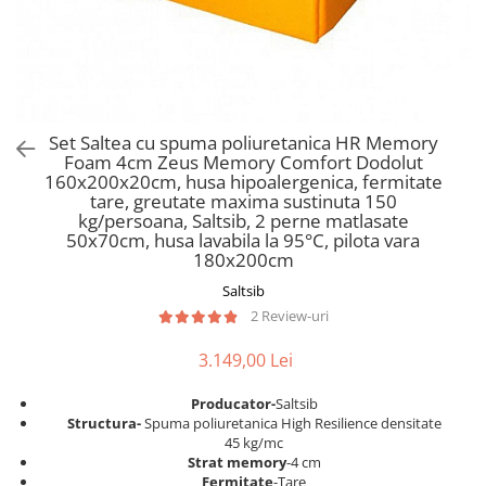
Scaune pliante
Saltele Pocket
Noptiere
Scaune birou
Saltele cu arcuri impachetate
Paturi
individual
Scaune profesionale
Seturi de pat si saltea
Saltele Memory Pocket
Masute de toaleta
Scaune Lemn
Saltele Memory Foam
Mobilier living
Scaune birou copii
Set Saltea cu spuma poliuretanica HR Memory
Saltele Memory Pocket
Scaune pentru living
Foam 4cm Zeus Memory Comfort Dodolut
Scaune resigilate
Saltele cu plasa arcuri
160x200x20cm, husa hipoalergenica, fermitate
Seturi comode living si vitrine
tare, greutate maxima sustinuta 150
Scaune gradinita
Saltele cu spuma
Mobila living
kg/persoana, Saltsib, 2 perne matlasate
Saltele cu spuma
Scaune conferinta
50x70cm, husa lavabila la 95°C, pilota vara
Comode living
180x200cm
Saltele cu spuma poliuretanica
Scaune terasa si outdoor
Set mese plus scaune
Saltsib
Saltele Latex
Mobilier birou
2 Review-uri
Saltele Memory
Scaune ergonomice
Saltele 140x200
3.149,00 Lei
Etajere Birou
Saltele 160x200
Dulap birou
Producator-
Saltsib
Birouri
Saltele 180x200
S
tructura-
Spuma poliuretanica High Resilience densitate
45 kg/mc
Scaune pentru birou
Top saltele
Strat memory
-4 cm
Scaune pentru vizitatori
Fermitate
-Tare