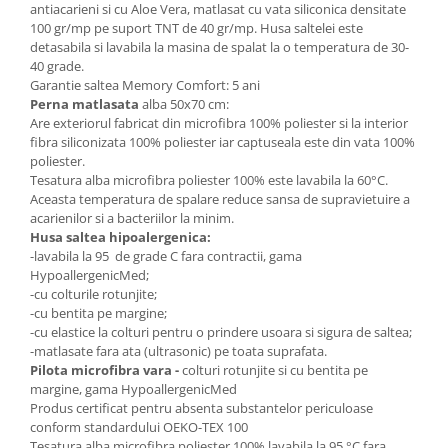
antiacarieni si cu Aloe Vera, matlasat cu vata siliconica densitate
100 gr/mp pe suport TNT de 40 gr/mp. Husa saltelei este
detasabila si lavabila la masina de spalat la o temperatura de 30-
40 grade.
Garantie saltea Memory Comfort: 5 ani
Perna matlasata
alba 50x70 cm:
Are exteriorul fabricat din microfibra 100% poliester si la interior
fibra siliconizata 100% poliester iar captuseala este din vata 100%
poliester.
Tesatura alba microfibra poliester 100% este lavabila la 60°C.
Aceasta temperatura de spalare reduce sansa de supravietuire a
acarienilor si a bacteriilor la minim.
Husa saltea hipoalergenica:
-lavabila la 95 de grade C fara contractii, gama
HypoallergenicMed;
-cu colturile rotunjite;
-cu bentita pe margine;
-cu elastice la colturi pentru o prindere usoara si sigura de saltea;
-matlasate fara ata (ultrasonic) pe toata suprafata.
Pilota microfibra vara -
colturi rotunjite si cu bentita pe
margine, gama HypoallergenicMed
Produs certificat pentru absenta substantelor periculoase
conform standardului OEKO-TEX 100
Tesatura alba microfibra poliester 100% lavabila la 95 °C fara