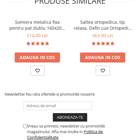
PRODUSE SIMILARE
Somiera metalica fixa
Saltea ortopedica, tip
pentru pat dublu 160x200,
relaxa, Dafin Lux Ortopedic,
6 picioare, 32 lamele lemn
90x200x21cm, fermitate
514,00 Lei
363,00 Lei
fag, benzi textile, suport
medie, cu plasa de arcuri
saltea ferm, negru
tip Bonell, fata vara-iarna,
sistem de aerisire cu
ADAUGA IN COS
ADAUGA IN COS
butoni, Salt Confort
Newsletter
Nu rata ofertele si promotiile noastre
Vreau sa primesc newsletter cu promotiile
magazinului. Afla mai multe in
Politica de
Confidentialitate