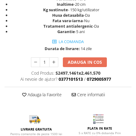
Top saltele 5 cm
Inaltime
-20 cm
Scaune manager
Top saltele 10 cm
Kg sustinute
- 150 kg/utilizator
Mobilier bucatarie
Husa detasabila
-Da
Top saltele memory 5 cm
Fata vara-iarna
-Nu
Mese bucatarie
Top saltele MemoHR 6.5 cm
Tratament antialergenic
-Da
Scaune pentru bucatarie
Garantie
-5 ani
Saltele ieftine
Mobila bucatarie
Saltele cu plasa de arcuri
LA COMANDA
Seturi mese si scaune bucatarie
Durata de livrare:
14 zile
Saltele cu spuma
Mobilier hol
ADAUGA IN COS
Mobila hol
Suporturi si rafturi pantofi
Cod Produs:
S2497,1461x2,461,570
Portmantouri
Ai nevoie de ajutor?
0377101513
/
0729005977
Pantofare
Adauga la Favorite
Cere informatii
Seturi mobilier hol
Stender haine
Suport pentru umerase
Etajere
Cuiere
PLATA IN RATE
LIVRARE GRATUITA
5 x RATE cu 0% dobanda Prin
Mobilier gradinita
Pentru comenzile de peste 1500 lei