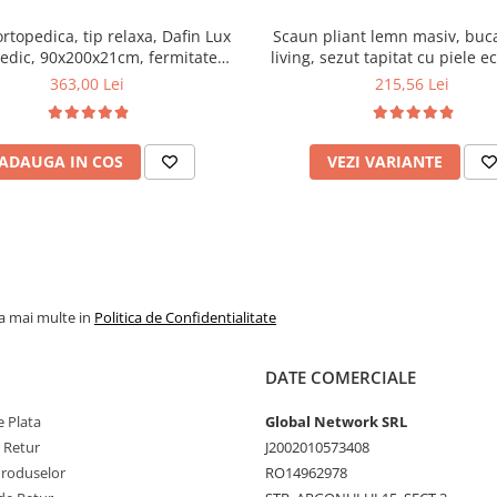
ortopedica, tip relaxa, Dafin Lux
Scaun pliant lemn masiv, buca
edic, 90x200x21cm, fermitate
living, sezut tapitat cu piele e
u plasa de arcuri tip Bonell, fata
100 kg, cires
363,00 Lei
215,56 Lei
na, sistem de aerisire cu butoni,
Salt Confort
ADAUGA IN COS
VEZI VARIANTE
la mai multe in
Politica de Confidentialitate
DATE COMERCIALE
 Plata
Global Network SRL
e Retur
J2002010573408
Produselor
RO14962978