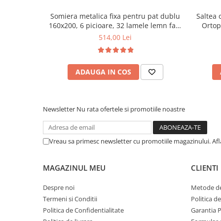
Somiera metalica fixa pentru pat dublu
Saltea 
160x200, 6 picioare, 32 lamele lemn fag,
Ortop
benzi textile, suport saltea ferm, negru
medie, c
514,00 Lei
vara-iar
ADAUGA IN COS
Newsletter
Nu rata ofertele si promotiile noastre
Vreau sa primesc newsletter cu promotiile magazinului. Af
MAGAZINUL MEU
CLIENTI
Despre noi
Metode de
Termeni si Conditii
Politica d
Politica de Confidentialitate
Garantia 