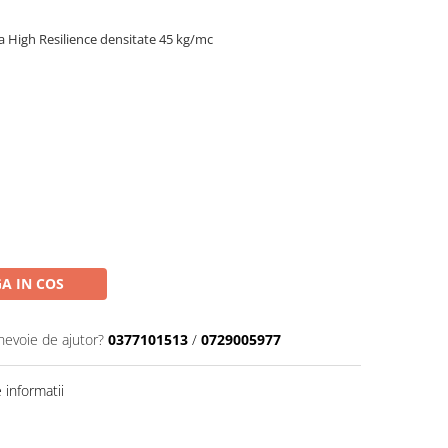
 High Resilience densitate 45 kg/mc
A IN COS
 nevoie de ajutor?
0377101513
/
0729005977
informatii