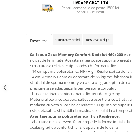
Top saltele 5 cm
LIVRARE GRATUITA
Scaune manager
Pentru comenzile de peste 1500 lei
Top saltele 10 cm
pentru Bucuresti
Mobilier bucatarie
Top saltele memory 5 cm
Mese bucatarie
Top saltele MemoHR 6.5 cm
Scaune pentru bucatarie
Saltele ieftine
Mobila bucatarie
Caracteristici
Review-uri
(2)
Saltele cu plasa de arcuri
Descriere
Seturi mese si scaune bucatarie
Saltele cu spuma
Mobilier hol
Salteaua Zeus Memory Comfort Dodolut 160x200
este 
ridicat de fermitate. Aceasta saltea poate suporta o greutat
Mobila hol
Structura saltelei este tip ”sandwich” formata din:
Suporturi si rafturi pantofi
- 14 cm spuma poliuretanica HR (High Resilience) cu densi
Portmantouri
- 4 cm Memory Foam cu densitate de 55 kg/mc (fabricata in
stratului de spuma memory va ofera un grad optim de con
Pantofare
presiune si se adapteaza la temperatura corpului.
Seturi mobilier hol
- husa interioara confectionata din TNT de 70 gr/mp.
Materialul textil ce acopera salteaua este tip tricot, tratat a
Stender haine
matlasat cu vata siliconica densitate 100 gr/mp pe suport 
Suport pentru umerase
este detasabila si lavabila la masina de spalat la o temper
Etajere
Avantaje spuma poliuretanica High Resilience
:
- abilitatea de a-si reveni foarte repede la forma initiala dup
Cuiere
acelasi grad de confort chiar si dupa ani de folosire
Mobilier gradinita