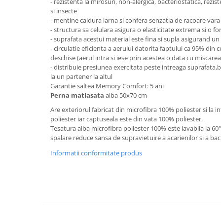
- rezistenta la mirosuri, non-alergica, bacteriostatica, rezist
si insecte
Mese gradinita
- mentine caldura iarna si confera senzatia de racoare vara
Scaune gradinita
- structura sa celulara asigura o elasticitate extrema si o f
Set mese si scaune gradinita
- suprafata acestui material este fina si supla asigurand un 
- circulatie eficienta a aerului datorita faptului ca 95% din c
Mobilier copii
deschise (aerul intra si iese prin acestea o data cu miscarea
Mobila camera copii
- distribuie presiunea exercitata peste intreaga suprafata,
la un partener la altul
Scaune birou pentru copii
Garantie saltea Memory Comfort: 5 ani
Saltele patuturi copii
Perna matlasata
alba 50x70 cm
Paturi copii
Are exteriorul fabricat din microfibra 100% poliester si la in
Masa si scaune gradinita
poliester iar captuseala este din vata 100% poliester.
Tesatura alba microfibra poliester 100% este lavabila la 6
Seturi comode living si dormitor
spalare reduce sansa de supravietuire a acarienilor si a bact
Informatii conformitate produs