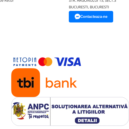
de Retur
STR. ARGONULUI 15, SECT.3
BUCURESTI, BUCURESTI
Contacteaza-ne