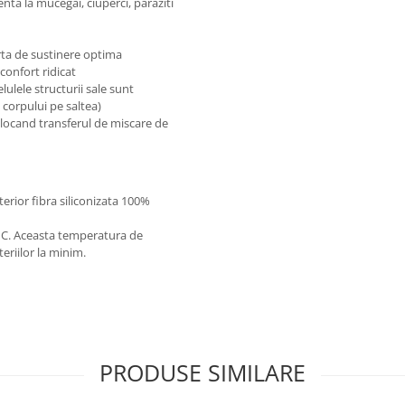
enta la mucegai, ciuperci, paraziti
orta de sustinere optima
confort ridicat
elulele structurii sale sunt
 corpului pe saltea)
blocand transferul de miscare de
terior fibra siliconizata 100%
0°C. Aceasta temperatura de
eriilor la minim.
PRODUSE SIMILARE