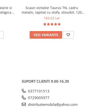
tarie si
Scaun vizitator Taurus TN, cadru
Scaun de li
cologica,
metalic, tapitat cu stofa, stivuibil, 120
lemn masiv
kg, negru
120 k
183,03 Lei
VEZI VARIANTE
AD
SUPORT CLIENTI
9.00-16.30
0377101513
0729005977
distributiemobila@yahoo.com