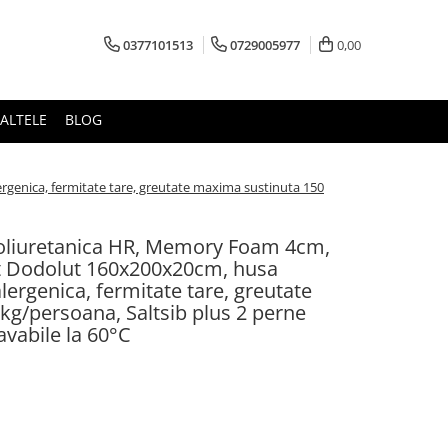
0377101513
0729005977
0,00
ALTELE
BLOG
genica, fermitate tare, greutate maxima sustinuta 150
poliuretanica HR, Memory Foam 4cm,
 Dodolut 160x200x20cm, husa
alergenica, fermitate tare, greutate
kg/persoana, Saltsib plus 2 perne
avabile la 60°C