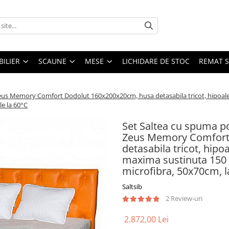
ILIER
SCAUNE
MESE
LICHIDARE DE STOC
REMAT S
us Memory Comfort Dodolut 160x200x20cm, husa detasabila tricot, hipoaler
le la 60°C
Set Saltea cu spuma 
Zeus Memory Comfort
detasabila tricot, hipo
maxima sustinuta 150 
microfibra, 50x70cm, l
Saltsib
2 Review-uri
2.872,00 Lei