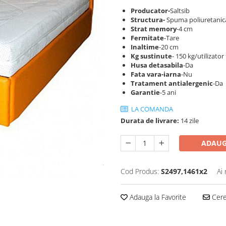
Producator-
Saltsib
S
tructura-
Spuma poliuretanica
Strat memory
-4 cm
Fermitate
-Tare
Inaltime
-20 cm
Kg sustinute
- 150 kg/utilizator
Husa detasabila
-Da
Fata vara-iarna
-Nu
Tratament antialergenic
-Da
Garantie
-5 ani
LA COMANDA
Durata de livrare:
14 zile
ADAUG
Cod Produs:
S2497,1461x2
Ai
Adauga la Favorite
Cere 