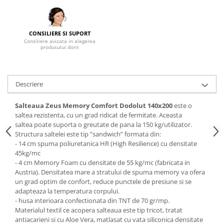
Mese gradinita
Scaune gradinita
CONSILIERE SI SUPORT
Set mese si scaune gradinita
Consiliere avizata in alegerea
produsului dorit
Mobilier copii
Mobila camera copii
Scaune birou pentru copii
Descriere
Saltele patuturi copii
Salteaua Zeus Memory Comfort Dodolut
140x200
este o
Paturi copii
saltea rezistenta, cu un grad ridicat de fermitate. Aceasta
Masa si scaune gradinita
saltea poate suporta o greutate de pana la 150 kg/utilizator.
Seturi comode living si dormitor
Structura saltelei este tip ”sandwich” formata din:
- 14 cm spuma poliuretanica HR (High Resilience) cu densitate
45kg/mc
- 4 cm Memory Foam cu densitate de 55 kg/mc (fabricata in
Austria). Densitatea mare a stratului de spuma memory va ofera
un grad optim de confort, reduce punctele de presiune si se
adapteaza la temperatura corpului.
- husa interioara confectionata din TNT de 70 gr/mp.
Materialul textil ce acopera salteaua este tip tricot, tratat
antiacarieni si cu Aloe Vera, matlasat cu vata siliconica densitate