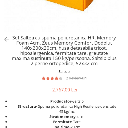
Scaune pliante
Saltele Pocket
Noptiere
Scaune birou
Saltele cu arcuri impachetate
Paturi
individual
Scaune profesionale
Seturi de pat si saltea
Saltele Memory Pocket
Masute de toaleta
Scaune Lemn
Saltele Memory Foam
Mobilier living
Scaune birou copii
Set Saltea cu spuma poliuretanica HR, Memory
Saltele Memory Pocket
Scaune pentru living
Foam 4cm, Zeus Memory Comfort Dodolut
Scaune resigilate
Saltele cu plasa arcuri
140x200x20cm, husa detasabila tricot,
Seturi comode living si vitrine
hipoalergenica, fermitate tare, greutate
Scaune gradinita
Saltele cu spuma
Mobila living
maxima sustinuta 150 kg/persoana, Saltsib plus
Saltele cu spuma
Scaune conferinta
2 perne ortopedice, 52x32 cm
Comode living
Saltele cu spuma poliuretanica
Scaune terasa si outdoor
Saltsib
Set mese plus scaune
2 Review-uri
Saltele Latex
Mobilier birou
Saltele Memory
Scaune ergonomice
2.767,00 Lei
Saltele 140x200
Etajere Birou
Producator-
Saltsib
Saltele 160x200
Dulap birou
S
tructura-
Spuma poliuretanica High Resilience densitate
Birouri
Saltele 180x200
45 kg/mc
Strat memory
-4 cm
Scaune pentru birou
Top saltele
Fermitate
-Tare
Scaune pentru vizitatori
Inaltime
-20 cm