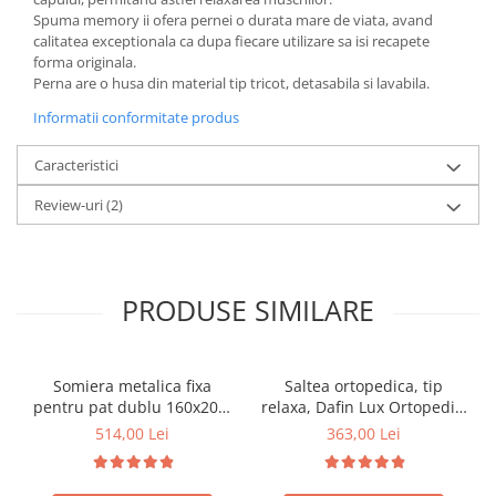
Spuma memory ii ofera pernei o durata mare de viata, avand
calitatea exceptionala ca dupa fiecare utilizare sa isi recapete
forma originala.
Perna are o husa din material tip tricot, detasabila si lavabila.
Informatii conformitate produs
Caracteristici
Review-uri
(2)
PRODUSE SIMILARE
Somiera metalica fixa
Saltea ortopedica, tip
pentru pat dublu 160x200,
relaxa, Dafin Lux Ortopedic,
6 picioare, 32 lamele lemn
90x200x21cm, fermitate
514,00 Lei
363,00 Lei
fag, benzi textile, suport
medie, cu plasa de arcuri
saltea ferm, negru
tip Bonell, fata vara-iarna,
sistem de aerisire cu