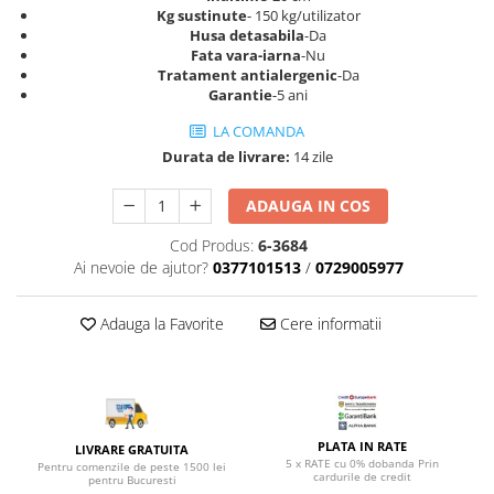
Top saltele 5 cm
Kg sustinute
- 150 kg/utilizator
Scaune manager
Top saltele 10 cm
Husa detasabila
-Da
Mobilier bucatarie
Fata vara-iarna
-Nu
Top saltele memory 5 cm
Tratament antialergenic
-Da
Mese bucatarie
Top saltele MemoHR 6.5 cm
Garantie
-5 ani
Scaune pentru bucatarie
Saltele ieftine
LA COMANDA
Mobila bucatarie
Saltele cu plasa de arcuri
Durata de livrare:
14 zile
Seturi mese si scaune bucatarie
Saltele cu spuma
Mobilier hol
ADAUGA IN COS
Mobila hol
Cod Produs:
6-3684
Suporturi si rafturi pantofi
Ai nevoie de ajutor?
0377101513
/
0729005977
Portmantouri
Pantofare
Adauga la Favorite
Cere informatii
Seturi mobilier hol
Stender haine
Suport pentru umerase
Etajere
PLATA IN RATE
LIVRARE GRATUITA
Cuiere
5 x RATE cu 0% dobanda Prin
Pentru comenzile de peste 1500 lei
cardurile de credit
pentru Bucuresti
Mobilier gradinita