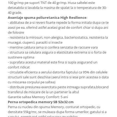
100 gr/mp pe suport TNT de 40 gr/mp. Husa saltelei este
detasabila si lavabila la masina de spalat la o temperatura de 30-
40 grade.
Avantaje spuma poliuretanica High Resilience
:
- abilitatea de a-si reveni foarte repede la forma initiala dupa ce te
asezi pe ea, oferind astfel acelasi grad de confort chiar si dupa ani
de folosire
- rezistenta la mirosuri, non-alergica, bacteriostatica, rezistenta la
mucegai, ciuperci, paraziti si insecte
- mentine caldura iarna si confera senzatia de racoare vara
- structura sa celulara asigura o elasticitate extrema si o forta de
sustinere optima
- suprafata acestui material este fina si supla asigurand un
confort ridicat
- circulatie eficienta a aerului datorita faptului ca 95% din celulele
structurii sale sunt deschise (aerul intra si iese prin acestea o data
cu miscarea corpului pe saltea)
- distribuie presiunea exercitata peste intreaga suprafata,blocand
transferul de miscare de la un partener la altul
Garantie saltea Memory Comfort: 5 ani
Perna ortopedica memory SB 52x32 cm
Perna cu nucleu din spuma Memory, conturat ortopedic, cu
densitate 55kg/mc, se muleaza dupa forma umerilor, gatului si a
capului, permitand astfel relaxarea muschilor.