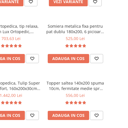
 VARIANTE
VEZI VARIANTE
rtopedica, tip relaxa,
Somiera metalica fixa pentru
n Lux Ortopedic,
pat dublu 180x200, 6 picioare,
0x21cm, fermitate
32 lamele lemn fag, benzi
703,63 Lei
525,00 Lei
u plasa de arcuri tip
textile, suport saltea ferm,
ata vara-iarna, sistem
negru
sire cu butoni, Salt
GA IN COS
ADAUGA IN COS
Confort
topedica, Tulip Super
Topper saltea 140x200 spuma
fort, 160x200x30cm,
10cm, fermitate medie spre
te tare, cu plasa de
tare, spuma poliuretanica,
1.442,00 Lei
556,00 Lei
ip Bonell, sistem de
husa fixa matlasata,
re banda Spaceair,
microfibra, Saltsib
Saltsib
GA IN COS
ADAUGA IN COS