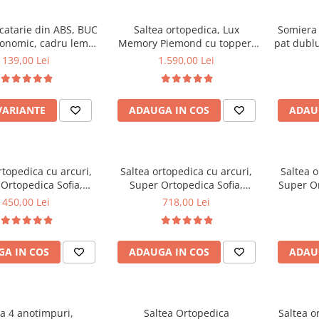
catarie din ABS, BUC
Saltea ortopedica, Lux
Somiera 
gonomic, cadru lemn,
Memory Piemond cu topper,
pat dublu
100 kg
160x200x32cm, fermitate tare,
30 lam
139,00 Lei
1.590,00 Lei
cu plasa arcuri, memory foam
textile
2,5 cm, husa matlasata,
sistem de aerisire perimetral,
VARIANTE
ADAUGA IN COS
ADAU
greutate maxima sustinuta
120 kg/utilizator, Saltex
rtopedica cu arcuri,
Saltea ortopedica cu arcuri,
Saltea o
Ortopedica Sofia,
Super Ortopedica Sofia,
Super O
0x20cm, fermitate
160x200x20cm, fermitate
180x200x2
450,00 Lei
718,00 Lei
asa arcuri tip Bonell,
medie, plasa arcuri tip Bonell,
plasa ar
vara-iarna, sistem
fata vara-iarna, sistem
vara-ia
e cu butoni, Saltex
aerisire cu butoni, Saltex
per
A IN COS
ADAUGA IN COS
ADAU
ta 4 anotimpuri,
Saltea Ortopedica
Saltea o