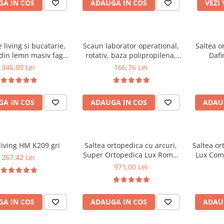
A IN COS
ADAUGA IN COS
VEZI
Confort
 living si bucatarie,
Scaun laborator operational,
Saltea o
din lemn masiv fag,
rotativ, baza polipropilena,
Dafi
 stofa, lacuit, 120 kg,
piele ecologica, inaltime
160x20
345,00 Lei
166,76 Lei
x40 cm, Alb/Rosu
ajustabila, 100 kg, negru
medie, c
Bonell, f
de aeri
A IN COS
ADAUGA IN COS
ADAU
living HM K209 gri
Saltea ortopedica cu arcuri,
Saltea or
Super Ortopedica Lux Roma,
Lux Com
267,42 Lei
160x200x23cm, fermitate tare,
fermita
971,00 Lei
plasa arcuri tip Bonell, fata
arcuri t
vara-iarna, sistem aerisire
aerisi
perimetral, Saltex
A IN COS
ADAUGA IN COS
ADAU