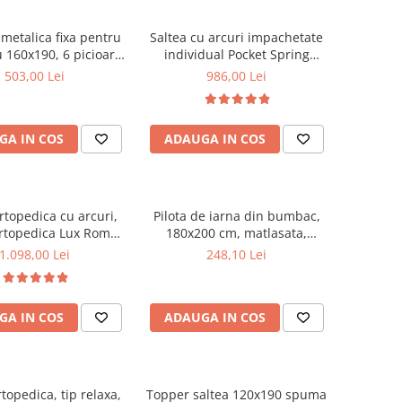
metalica fixa pentru
Saltea cu arcuri impachetate
 160x190, 6 picioare,
individual Pocket Spring
ele lemn fag, benzi
Milano, 140x200x24cm, cu
503,00 Lei
986,00 Lei
, suport saltea ferm,
fermitate medie spre soft,
negru
sistem de aerisire perimetral,
Saltex
GA IN COS
ADAUGA IN COS
rtopedica cu arcuri,
Pilota de iarna din bumbac,
rtopedica Lux Roma,
180x200 cm, matlasata,
3cm, fermitate tare,
umplutura bilute siliconizate,
1.098,00 Lei
248,10 Lei
curi tip Bonell, fata
densitate 400 g/m², lavabila la
rna, sistem aerisire
95°C, alb
imetral, Saltex
GA IN COS
ADAUGA IN COS
rtopedica, tip relaxa,
Topper saltea 120x190 spuma