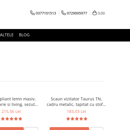
0377101513
0729005977
0,00
ALTELE
BLOG
pliant lemn masiv,
Scaun vizitator Taurus TN,
rie si living, sezut
cadru metalic, tapitat cu stofa,
u piele ecologica, 100
stivuibil, 120 kg, negru
215,56 Lei
183,03 Lei
kg, cires