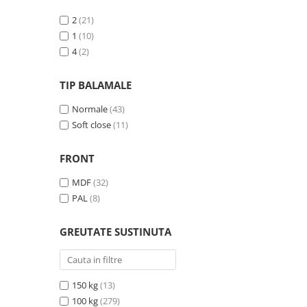
5
(1)
2
(21)
1
(10)
4
(2)
TIP BALAMALE
Normale
(43)
Soft close
(11)
FRONT
MDF
(32)
PAL
(8)
GREUTATE SUSTINUTA
150 kg
(13)
100 kg
(279)