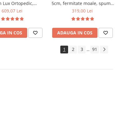
n Lux Ortopedic,
5cm, fermitate moale, spuma
0x21cm, fermitate
poliuretanica, husa fixa
609,07 Lei
319,00 Lei
u plasa de arcuri tip
matlasata, microfibra, Saltsib
ata vara-iarna, sistem
sire cu butoni, Salt
GA IN COS
ADAUGA IN COS
Confort
1
2
3
91
...