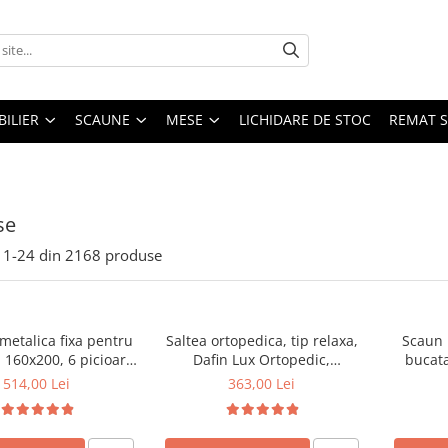
ILIER
SCAUNE
MESE
LICHIDARE DE STOC
REMAT S
se
1-
24
din
2168
produse
metalica fixa pentru
Saltea ortopedica, tip relaxa,
Scaun 
 160x200, 6 picioare,
Dafin Lux Ortopedic,
bucata
le lemn fag, benzi
90x200x21cm, fermitate
tapitat c
514,00 Lei
363,00 Lei
 suport saltea ferm,
medie, cu plasa de arcuri tip
negru
Bonell, fata vara-iarna, sistem
de aerisire cu butoni, Salt