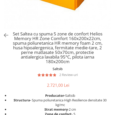
Scaune pliante
Saltele Pocket
Noptiere
Scaune birou
Saltele cu arcuri impachetate
Paturi
individual
Scaune profesionale
Seturi de pat si saltea
Saltele Memory Pocket
Masute de toaleta
Scaune Lemn
Saltele Memory Foam
Mobilier living
Scaune birou copii
Set Saltea cu spuma 5 zone de confort Helios
Saltele Memory Pocket
Scaune pentru living
Memory HR Zone Comfort 160x200x22cm,
Scaune resigilate
Saltele cu plasa arcuri
spuma poliuretanica HR memory foam 2 cm,
Seturi comode living si vitrine
husa hipoalergenica, fermitate medie-tare, 2
Scaune gradinita
Saltele cu spuma
Mobila living
perne matlasate 50x70cm, protectie
Saltele cu spuma
Scaune conferinta
antialergica lavabila 95°C, pilota iarna
Comode living
180x200cm
Saltele cu spuma poliuretanica
Scaune terasa si outdoor
Set mese plus scaune
Saltsib
Saltele Latex
Mobilier birou
2 Review-uri
Saltele Memory
Scaune ergonomice
Saltele 140x200
2.721,00 Lei
Etajere Birou
Saltele 160x200
Dulap birou
Producator-
Saltsib
Birouri
Saltele 180x200
S
tructura-
Spuma poliuretanica High Resilience densitate 30
kg/mc
Scaune pentru birou
Top saltele
Strat memory
-2 cm
Scaune pentru vizitatori
Zone de confort
- 5