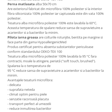
Perna matlasata
alba 50x70 cm
Are exteriorul fabricat din microfibra 100% poliester si la interior
fibra siliconizata 100% poliester iar captuseala este din vata 100%
poliester.
Tesatura alba microfibra poliester 100% este lavabila la 60°C.
Aceasta temperatura de spalare reduce sansa de supravietuire a
acarienilor si a bacteriilor la minim.
Pilota iarna groasa
are colturile rotunjite, bentita pe margine si
face parte din gama HypoallergenicMed
Produs certificat pentru absenta substantelor periculoase
conform standardului OEKO-TEX 100
Tesatura alba microfibra poliester 100% lavabila la 95 °C fara
contractii, moale la atingere, periată ("soft touch, brushed").
Spalarea la o temperatura de
95 °C reduce sansa de supravietuire a acarienilor si a bacteriilor la
minim.
Avantajele tesaturii microfibra:
- delicata
- suprafata neteda
- climat optim pentru piele
- senzatie racoroasă placuta
- transport perfect al umezelii
- reduce inmultirea bacteriilor