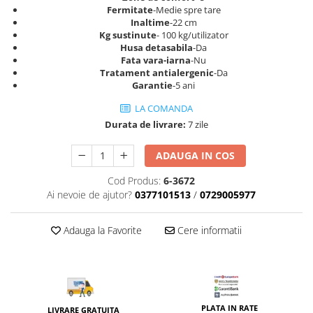
Top saltele 5 cm
Fermitate
-Medie spre tare
Scaune manager
Top saltele 10 cm
Inaltime
-22 cm
Mobilier bucatarie
Kg sustinute
- 100 kg/utilizator
Top saltele memory 5 cm
Husa detasabila
-Da
Mese bucatarie
Top saltele MemoHR 6.5 cm
Fata vara-iarna
-Nu
Scaune pentru bucatarie
Tratament antialergenic
-Da
Saltele ieftine
Garantie
-5 ani
Mobila bucatarie
Saltele cu plasa de arcuri
Seturi mese si scaune bucatarie
LA COMANDA
Saltele cu spuma
Mobilier hol
Durata de livrare:
7 zile
Mobila hol
ADAUGA IN COS
Suporturi si rafturi pantofi
Cod Produs:
6-3672
Portmantouri
Ai nevoie de ajutor?
0377101513
/
0729005977
Pantofare
Seturi mobilier hol
Adauga la Favorite
Cere informatii
Stender haine
Suport pentru umerase
Etajere
Cuiere
Mobilier gradinita
PLATA IN RATE
LIVRARE GRATUITA