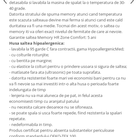
detasabila si lavabila la masina de spalat la o temperatura de 30-
40 grade.
Datorita stratului de spuma memory atunci cand temperatura
este scazuta salteaua devine mai ferma si atunci cand este cald
duritatea va fi una medie. Tocmai din acest motiv, o saltea cu
memory iti va oferi exact nivelul de fermitate de care ai nevoie.
Garantie saltea Memory HR Zone Comfort: 5 ani
Husa saltea hipoalergenica:
- lavabila la 95 garde C fara contractii, gama HypoallergenicMed;
- cu colturile rotunjite;
- cu bentita pe margine;
- cu elastice la colturi pentru o prindere usoara si sigura de saltea;
- matlasate fara ata (ultrasonic) pe toata suprafata.
- datorita rezistentei foarte mari vei economisi bani pentru ca nu
va fi nevoie sa mai investiti intr-o alta husa o perioada foarte
indelungata de timp
- lenjeria nu va mai aluneca de pe pat, in felul acesta
economisesti timp cu aranjatul patului
- nu necesita calcare deoarece nu se sifoneaza.
- se poate spala si usca foarte repede, fiind rezistenta la spalari
repetate.
- nedeformabila in timp.
Produs certificat pentru absenta substantelor periculoase
conform standardului OEKO-TEX 100.