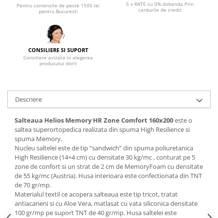
5 x RATE cu 0% dobanda Prin
Pentru comenzile de peste 1500 lei
cardurile de credit
Mese gradinita
pentru Bucuresti
Scaune gradinita
Set mese si scaune gradinita
Mobilier copii
CONSILIERE SI SUPORT
Consiliere avizata in alegerea
produsului dorit
Mobila camera copii
Scaune birou pentru copii
Saltele patuturi copii
Descriere
Paturi copii
Masa si scaune gradinita
Salteaua Helios Memory HR Zone Comfort 160x200
este o
Seturi comode living si dormitor
saltea superortopedica realizata din spuma High Resilience si
spuma Memory.
Nucleu saltelei este de tip “sandwich” din spuma poliuretanica
High Resilience (14+4 cm) cu densitate 30 kg/mc , conturat pe 5
zone de confort si un strat de 2 cm de MemoryFoam cu densitate
de 55 kg/mc (Austria). Husa interioara este confectionata din TNT
de 70 gr/mp.
Materialul textil ce acopera salteaua este tip tricot, tratat
antiacarieni si cu Aloe Vera, matlasat cu vata siliconica densitate
100 gr/mp pe suport TNT de 40 gr/mp. Husa saltelei este