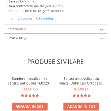
- fara aditivi chimici
- fara contractii la spalare (nici la 95°C)
Umplutura: netesut 400g/m² 100%PES
Informatii conformitate produs
Caracteristici
Review-uri
(2)
PRODUSE SIMILARE
Somiera metalica fixa
Saltea ortopedica, tip
pentru pat dublu 160x200,
relaxa, Dafin Lux Ortopedic,
6 picioare, 32 lamele lemn
90x200x21cm, fermitate
514,00 Lei
363,00 Lei
fag, benzi textile, suport
medie, cu plasa de arcuri
saltea ferm, negru
tip Bonell, fata vara-iarna,
sistem de aerisire cu
ADAUGA IN COS
ADAUGA IN COS
butoni, Salt Confort