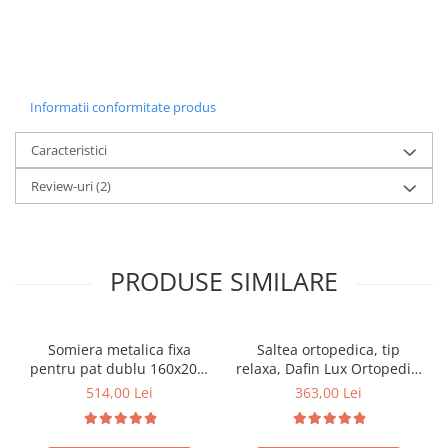
Informatii conformitate produs
Caracteristici
Review-uri
(2)
PRODUSE SIMILARE
Somiera metalica fixa
Saltea ortopedica, tip
pentru pat dublu 160x200,
relaxa, Dafin Lux Ortopedic,
6 picioare, 32 lamele lemn
90x200x21cm, fermitate
514,00 Lei
363,00 Lei
fag, benzi textile, suport
medie, cu plasa de arcuri
saltea ferm, negru
tip Bonell, fata vara-iarna,
sistem de aerisire cu