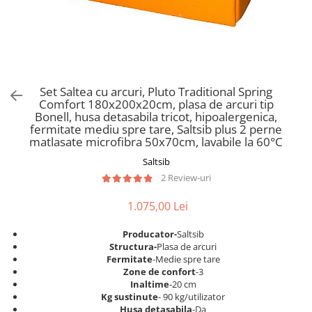
Scaune pliante
Saltele Pocket
Noptiere
Scaune birou
Saltele cu arcuri impachetate
Paturi
individual
Scaune profesionale
Seturi de pat si saltea
Saltele Memory Pocket
Masute de toaleta
Scaune Lemn
Saltele Memory Foam
Mobilier living
Scaune birou copii
Set Saltea cu arcuri, Pluto Traditional Spring
Saltele Memory Pocket
Scaune pentru living
Comfort 180x200x20cm, plasa de arcuri tip
Scaune resigilate
Saltele cu plasa arcuri
Bonell, husa detasabila tricot, hipoalergenica,
Seturi comode living si vitrine
fermitate mediu spre tare, Saltsib plus 2 perne
Scaune gradinita
Saltele cu spuma
Mobila living
matlasate microfibra 50x70cm, lavabile la 60°C
Saltele cu spuma
Scaune conferinta
Comode living
Saltsib
Saltele cu spuma poliuretanica
Scaune terasa si outdoor
Set mese plus scaune
2 Review-uri
Saltele Latex
Mobilier birou
1.075,00 Lei
Saltele Memory
Scaune ergonomice
Saltele 140x200
Etajere Birou
Producator-
Saltsib
Structura-
Plasa de arcuri
Saltele 160x200
Dulap birou
Fermitate
-Medie spre tare
Birouri
Saltele 180x200
Zone de confort
-3
Inaltime
-20 cm
Scaune pentru birou
Top saltele
Kg sustinute
- 90 kg/utilizator
Scaune pentru vizitatori
Husa detasabila
-Da