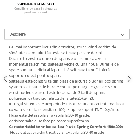
CONSILIERE SI SUPORT
Mese gradinita
Consiliere avizata in alegerea
produsului dorit
Scaune gradinita
Set mese si scaune gradinita
Mobilier copii
Descriere
Mobila camera copii
Cel mai important lucru din dormitor, atunci când vorbim de
Scaune birou pentru copii
sănătatea somnului tău, este salteaua pe care dormi.
Saltele patuturi copii
Dacă te trezești cu dureri de spate, e un semn că a venit
Paturi copii
momentul să schimbi salteaua veche cu una nouă. Durerile de
spate sunt un indiciu al faptului că salteaua ta nu îți oferă
Masa si scaune gradinita
suportul corect pentru spate.
Seturi comode living si dormitor
Salteaua este construita din plasa de arcuri tip Bonell, box spring
system si dispune de burete contur pe margine gros de 8 cm.
Acest nucleu de arcuri este incadrat de 3 fasii de spuma
poliuretanica traditionala cu densitate 25kg/m3.
Intregul sistem este acoperit de tricot tratat anticarieni , matlasat
cu vata siliconica, densitate 100gr/mp pe suport TNT 40gr/mp.
Husa este detasabila si lavabila la 30-40 grade.
Aerisirea saltelei se face pe toata suprafata sa.
Caracteristici tehnice saltea Pluto Spring Comfort 180x200:
-Husa detasabila din tricot cu si lavabila la 30-40 grade