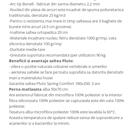
-Arc tip Bonell - fabricat din sarma diametru 2,2 mm
-Nucleul din plasa de arcuri este incadrat de spuma poliuretanica
traditionala, densitate 25 kg/m3
-Pentru o rezistenta mai mare in timp salteaua are 3 baghete de
burete intre arcuri (4.5 cm grosime)
-Inaltime saltea ortopedica 20 cm
-Materiale incadrare nucleu: fetru densitate 1000 gr/mp, vata
siliconica densitate 100 gr/mp
-Duritate medie-tare
-Greutate suportata recomandata (per utilizator) 90 kg
Beneficii si avantaje saltea Pluto
:
- ofera o pozitie naturala coloanei vertebrale si umerilor
- aerisirea saltelei se face pe toata suprafata sa datorita densitatii
mari a materialului husei
Garantie saltea Pluto Spring Comfort 180x200: 3 ani
Perna matlasata
alba 50x70 cm:
Are exteriorul fabricat din microfibra 100% poliester si la interior
fibra siliconizata 100% poliester iar captuseala este din vata 100%
poliester.
Tesatura alba microfibra poliester 100% este lavabila la 60°C.
Aceasta temperatura de spalare reduce sansa de supravietuire a
acarienilor si a bacteriilor la minim.