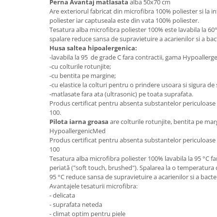
Perna Avantaj matlasata
alba 50x70 cm
Are exteriorul fabricat din microfibra 100% poliester si la in
Mese gradinita
poliester iar captuseala este din vata 100% poliester.
Scaune gradinita
Tesatura alba microfibra poliester 100% este lavabila la 6
Set mese si scaune gradinita
spalare reduce sansa de supravietuire a acarienilor si a bact
Husa saltea hipoalergenica:
Mobilier copii
-lavabila la 95 de grade C fara contractii, gama Hypoaller
Mobila camera copii
-cu colturile rotunjite;
-cu bentita pe margine;
Scaune birou pentru copii
-cu elastice la colturi pentru o prindere usoara si sigura de 
Saltele patuturi copii
-matlasate fara ata (ultrasonic) pe toata suprafata.
Paturi copii
Produs certificat pentru absenta substantelor periculoa
100.
Masa si scaune gradinita
Pilota iarna groasa
are colturile rotunjite, bentita pe mar
Seturi comode living si dormitor
HypoallergenicMed
Produs certificat pentru absenta substantelor periculoa
100
Tesatura alba microfibra poliester 100% lavabila la 95 °C far
periată ("soft touch, brushed"). Spalarea la o temperatura
95 °C reduce sansa de supravietuire a acarienilor si a bacter
Avantajele tesaturii microfibra:
- delicata
- suprafata neteda
- climat optim pentru piele