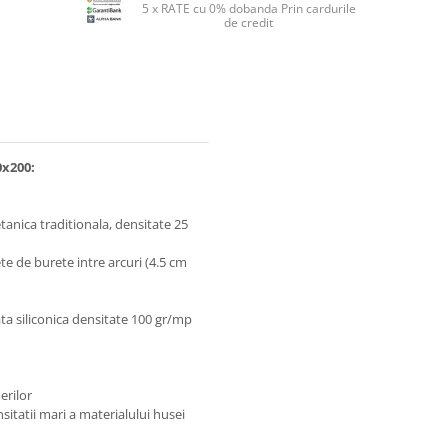
5 x RATE cu 0% dobanda Prin cardurile
de credit
0x200:
tanica traditionala, densitate 25
e de burete intre arcuri (4.5 cm
ta siliconica densitate 100 gr/mp
erilor
nsitatii mari a materialului husei