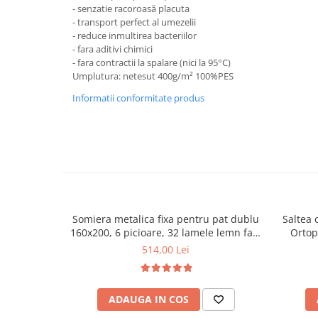
- senzatie racoroasă placuta
- transport perfect al umezelii
- reduce inmultirea bacteriilor
- fara aditivi chimici
- fara contractii la spalare (nici la 95°C)
Umplutura: netesut 400g/m² 100%PES
Informatii conformitate produs
Somiera metalica fixa pentru pat dublu
Saltea 
160x200, 6 picioare, 32 lamele lemn fag,
Ortop
benzi textile, suport saltea ferm, negru
medie, c
514,00 Lei
vara-iar
ADAUGA IN COS