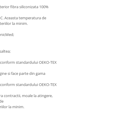
terior fibra siliconizata 100%
0°C. Aceasta temperatura de
eriilor la minim.
genicMed;
saltea;
se conform standardului OEKO-TEX
gine si face parte din gama
se conform standardului OEKO-TEX
a contractii, moale la atingere,
 de
iilor la minim.