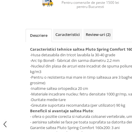
Top saltele 5 cm
Pentru comenzile de peste 1500 lei
Scaune manager
pentru Bucuresti
Top saltele 10 cm
Mobilier bucatarie
Top saltele memory 5 cm
Mese bucatarie
Top saltele MemoHR 6.5 cm
Scaune pentru bucatarie
Saltele ieftine
Caracteristici
Review-uri
(2)
Descriere
Mobila bucatarie
Saltele cu plasa de arcuri
Seturi mese si scaune bucatarie
Saltele cu spuma
Caracteristici tehnice saltea Pluto Spring Comfort 16
Mobilier hol
-Husa detasabila din tricot lavabila la 30-40 grade
-Arc tip Bonell - fabricat din sarma diametru 2,2 mm
Mobila hol
-Nucleul din plasa de arcuri este incadrat de spuma poliure
Suporturi si rafturi pantofi
kg/m3
Portmantouri
-Pentru o rezistenta mai mare in timp salteaua are 3 baghet
grosime)
Pantofare
-Inaltime saltea ortopedica 20 cm
Seturi mobilier hol
-Materiale incadrare nucleu: fetru densitate 1000 gr/mp, va
Stender haine
-Duritate medie-tare
-Greutate suportata recomandata (per utilizator) 90 kg
Suport pentru umerase
Beneficii si avantaje saltea Pluto
:
Etajere
- ofera o pozitie corecta si naturala coloanei vertebrale, um
- aerisirea saltelei se face pe toata suprafata sa datorita de
Cuiere
Garantie saltea Pluto Spring Comfort 160x200: 3 ani
Mobilier gradinita