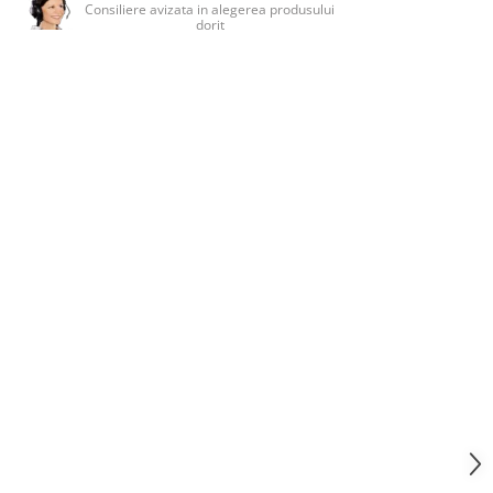
Consiliere avizata in alegerea produsului
dorit