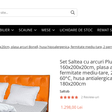
ILIER
SCAUNE
MESE
LICHIDARE DE STOC
REMAT S
x20cm, plasa arcuri Bonell, husa hipoalergenica, fermitate mediu-tare, 2 per
Set Saltea cu arcuri Pl
160x200x20cm, plasa ar
fermitate mediu-tare, 
60°C, husa antialergica,
180x200cm
Saltsib
2 Review-uri
1.298,00 Lei