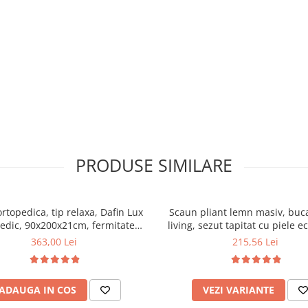
PRODUSE SIMILARE
ortopedica, tip relaxa, Dafin Lux
Scaun pliant lemn masiv, buca
edic, 90x200x21cm, fermitate
living, sezut tapitat cu piele e
u plasa de arcuri tip Bonell, fata
100 kg, cires
363,00 Lei
215,56 Lei
na, sistem de aerisire cu butoni,
Salt Confort
ADAUGA IN COS
VEZI VARIANTE