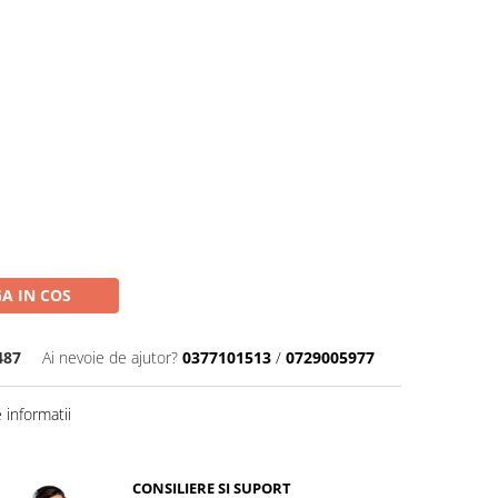
A IN COS
487
Ai nevoie de ajutor?
0377101513
/
0729005977
informatii
CONSILIERE SI SUPORT