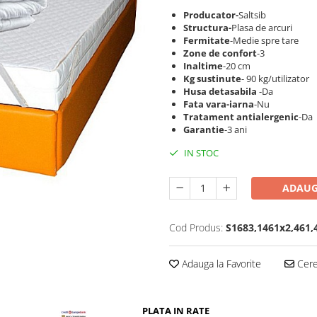
Producator-
Saltsib
Structura-
Plasa de arcuri
Fermitate
-Medie spre tare
Zone de confort
-3
Inaltime
-20 cm
Kg sustinute
- 90 kg/utilizator
Husa detasabila
-Da
Fata vara-iarna
-Nu
Tratament antialergenic
-Da
Garantie
-3 ani
IN STOC
ADAUG
Cod Produs:
S1683,1461x2,461,
Adauga la Favorite
Cere 
PLATA IN RATE