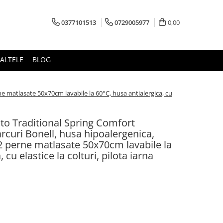
0377101513
0729005977
0,00
ALTELE
BLOG
ne matlasate 50x70cm lavabile la 60°C, husa antialergica, cu
uto Traditional Spring Comfort
curi Bonell, husa hipoalergenica,
2 perne matlasate 50x70cm lavabile la
 cu elastice la colturi, pilota iarna