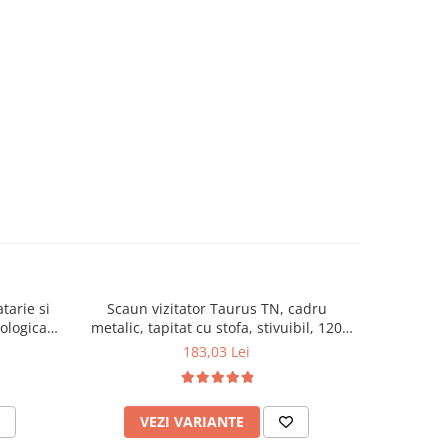
tarie si
Scaun vizitator Taurus TN, cadru
Scaun de li
cologica,
metalic, tapitat cu stofa, stivuibil, 120
lemn masiv
kg, negru
120 k
183,03 Lei
VEZI VARIANTE
AD