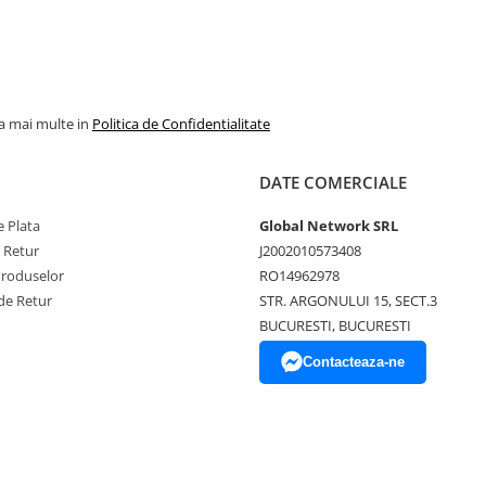
la mai multe in
Politica de Confidentialitate
DATE COMERCIALE
 Plata
Global Network SRL
e Retur
J2002010573408
Produselor
RO14962978
de Retur
STR. ARGONULUI 15, SECT.3
BUCURESTI, BUCURESTI
Contacteaza-ne