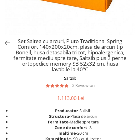
Scaune pliante
Saltele Pocket
Noptiere
Scaune birou
Saltele cu arcuri impachetate
Paturi
individual
Scaune profesionale
Seturi de pat si saltea
Saltele Memory Pocket
Masute de toaleta
Scaune Lemn
Saltele Memory Foam
Mobilier living
Scaune birou copii
Set Saltea cu arcuri, Pluto Traditional Spring
Saltele Memory Pocket
Scaune pentru living
Comfort 140x200x20cm, plasa de arcuri tip
Scaune resigilate
Saltele cu plasa arcuri
Bonell, husa detasabila tricot, hipoalergenica,
Seturi comode living si vitrine
fermitate mediu spre tare, Saltsib plus 2 perne
Scaune gradinita
Saltele cu spuma
Mobila living
ortopedice memory SB 52x32 cm, husa
Saltele cu spuma
Scaune conferinta
lavabile la 40°C
Comode living
Saltele cu spuma poliuretanica
Scaune terasa si outdoor
Saltsib
Set mese plus scaune
2 Review-uri
Saltele Latex
Mobilier birou
Saltele Memory
Scaune ergonomice
1.113,00 Lei
Saltele 140x200
Etajere Birou
Producator-
Saltsib
Saltele 160x200
Dulap birou
Structura-
Plasa de arcuri
Birouri
Saltele 180x200
Fermitate
-Medie spre tare
Zone de confort
- 3
Scaune pentru birou
Top saltele
Inaltime
-20 cm
Scaune pentru vizitatori
Kg sustinute
- 90 kg/utilizator