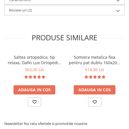
Review-uri
(2)
PRODUSE SIMILARE
Saltea ortopedica, tip
Somiera metalica fixa
relaxa, Dafin Lux Ortopedic,
pentru pat dublu 160x200,
90x200x21cm, fermitate
6 picioare, 32 lamele lemn
363,00 Lei
514,00 Lei
medie, cu plasa de arcuri
fag, benzi textile, suport
tip Bonell, fata vara-iarna,
saltea ferm, negru
sistem de aerisire cu
ADAUGA IN COS
ADAUGA IN COS
butoni, Salt Confort
Newsletter
Nu rata ofertele si promotiile noastre