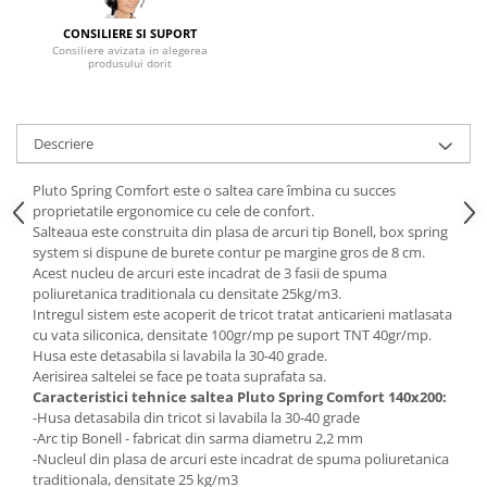
Mese gradinita
CONSILIERE SI SUPORT
Consiliere avizata in alegerea
Scaune gradinita
produsului dorit
Set mese si scaune gradinita
Mobilier copii
Descriere
Mobila camera copii
Scaune birou pentru copii
Pluto Spring Comfort este o saltea care îmbina cu succes
Saltele patuturi copii
proprietatile ergonomice cu cele de confort.
Paturi copii
Salteaua este construita din plasa de arcuri tip Bonell, box spring
system si dispune de burete contur pe margine gros de 8 cm.
Masa si scaune gradinita
Acest nucleu de arcuri este incadrat de 3 fasii de spuma
Seturi comode living si dormitor
poliuretanica traditionala cu densitate 25kg/m3.
Intregul sistem este acoperit de tricot tratat anticarieni matlasata
cu vata siliconica, densitate 100gr/mp pe suport TNT 40gr/mp.
Husa este detasabila si lavabila la 30-40 grade.
Aerisirea saltelei se face pe toata suprafata sa.
Caracteristici tehnice saltea Pluto Spring Comfort 140x200:
-Husa detasabila din tricot si lavabila la 30-40 grade
-Arc tip Bonell - fabricat din sarma diametru 2,2 mm
-Nucleul din plasa de arcuri este incadrat de spuma poliuretanica
traditionala, densitate 25 kg/m3