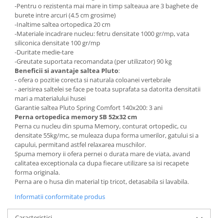
-Pentru o rezistenta mai mare in timp salteaua are 3 baghete de
burete intre arcuri (4.5 cm grosime)
-Inaltime saltea ortopedica 20 cm
-Materiale incadrare nucleu: fetru densitate 1000 gr/mp, vata
siliconica densitate 100 gr/mp
-Duritate medie-tare
-Greutate suportata recomandata (per utilizator) 90 kg
Beneficii si avantaje saltea Pluto
:
- ofera o pozitie corecta si naturala coloanei vertebrale
- aerisirea saltelei se face pe toata suprafata sa datorita densitatii
mari a materialului husei
Garantie saltea Pluto Spring Comfort 140x200: 3 ani
Perna ortopedica memory SB 52x32 cm
Perna cu nucleu din spuma Memory, conturat ortopedic, cu
densitate 55kg/mc, se muleaza dupa forma umerilor, gatului si a
capului, permitand astfel relaxarea muschilor.
Spuma memory ii ofera pernei o durata mare de viata, avand
calitatea exceptionala ca dupa fiecare utilizare sa isi recapete
forma originala.
Perna are o husa din material tip tricot, detasabila si lavabila.
Informatii conformitate produs
Caracteristici