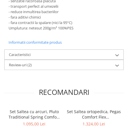
- senzatie racoroasă placuta
- transport perfect al umezelii
- reduce inmultirea bacteriilor
- fara aditivi chimici
- fara contractii la spalare (nici la 95°C)
Umplutura: netesut 200g/m² 100%PES
Informatii conformitate produs
Caracteristici
Review-uri
(2)
RECOMANDARI
Set Saltea cu arcuri, Pluto
Set Saltea ortopedica, Pegas
Traditional Spring Comfort
Comfort Flex
160x200x20cm, plasa de
160x200x20cm, fermitate
1.095,00 Lei
1.324,00 Lei
arcuri tip Bonell, husa
tare, cu spuma