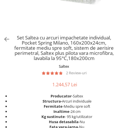
Scaune pliante
Saltele Pocket
Noptiere
Scaune birou
Saltele cu arcuri impachetate
Paturi
individual
Scaune profesionale
Seturi de pat si saltea
Saltele Memory Pocket
Masute de toaleta
Scaune Lemn
Saltele Memory Foam
Mobilier living
Scaune birou copii
Set Saltea cu arcuri impachetate individual,
Saltele Memory Pocket
Scaune pentru living
Pocket Spring Milano, 160x200x24cm,
Scaune resigilate
Saltele cu plasa arcuri
fermitate mediu spre soft, sistem de aerisire
Seturi comode living si vitrine
perimetral, Saltex plus pilota vara microfibra,
Scaune gradinita
Saltele cu spuma
Mobila living
lavabila la 95°C,180x200cm
Saltele cu spuma
Scaune conferinta
Comode living
Saltex
Saltele cu spuma poliuretanica
Scaune terasa si outdoor
Set mese plus scaune
2 Review-uri
Saltele Latex
Mobilier birou
1.244,57 Lei
Saltele Memory
Scaune ergonomice
Saltele 140x200
Etajere Birou
Producator
-Saltex
Structura-
Arcuri individuale
Saltele 160x200
Dulap birou
Fermitate
-Mediu spre soft
Birouri
Saltele 180x200
Inaltime
-24 cm
Kg sustinute
- 95 kg/utilizator
Scaune pentru birou
Top saltele
Husa detasabila
-Nu
Scaune pentru vizitatori
Fata vara-iarna
-Nu