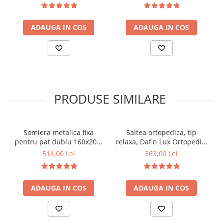
detasabila tricot,
poliuretanica, Saltsib plus
hipoalergenica, fermitate
pilota vara, microfibra,
ADAUGA IN COS
ADAUGA IN COS
mediu spre tare, Saltsib
lavabila la 95°C
plus pilota microfibra iarna,
matlasata, umplutura
poliester, 180x200cm
PRODUSE SIMILARE
Somiera metalica fixa
Saltea ortopedica, tip
pentru pat dublu 160x200,
relaxa, Dafin Lux Ortopedic,
6 picioare, 32 lamele lemn
90x200x21cm, fermitate
514,00 Lei
363,00 Lei
fag, benzi textile, suport
medie, cu plasa de arcuri
saltea ferm, negru
tip Bonell, fata vara-iarna,
sistem de aerisire cu
ADAUGA IN COS
ADAUGA IN COS
butoni, Salt Confort