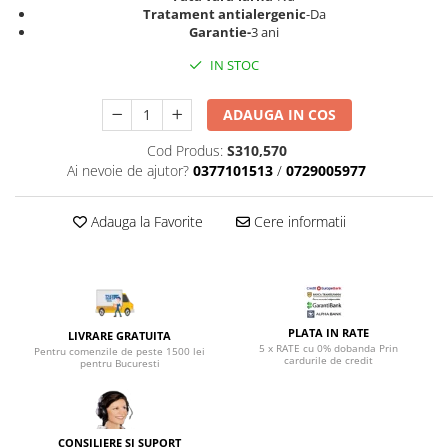
Top saltele 5 cm
Tratament antialergenic
-Da
Scaune manager
Top saltele 10 cm
Garantie-
3 ani
Mobilier bucatarie
Top saltele memory 5 cm
IN STOC
Mese bucatarie
Top saltele MemoHR 6.5 cm
Scaune pentru bucatarie
Saltele ieftine
ADAUGA IN COS
Mobila bucatarie
Saltele cu plasa de arcuri
Cod Produs:
S310,570
Seturi mese si scaune bucatarie
Saltele cu spuma
Ai nevoie de ajutor?
0377101513
/
0729005977
Mobilier hol
Mobila hol
Adauga la Favorite
Cere informatii
Suporturi si rafturi pantofi
Portmantouri
Pantofare
Seturi mobilier hol
PLATA IN RATE
LIVRARE GRATUITA
Stender haine
5 x RATE cu 0% dobanda Prin
Pentru comenzile de peste 1500 lei
cardurile de credit
Suport pentru umerase
pentru Bucuresti
Etajere
Cuiere
Mobilier gradinita
CONSILIERE SI SUPORT