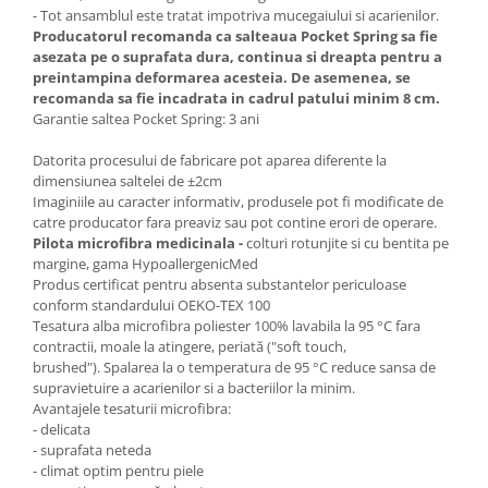
- Tot ansamblul este tratat impotriva mucegaiului si acarienilor.
Producatorul recomanda ca salteaua Pocket Spring sa fie
asezata pe o suprafata dura, continua si dreapta pentru a
preintampina deformarea acesteia.
De asemenea, se
recomanda sa fie incadrata in cadrul patului minim 8 cm.
Garantie saltea Pocket Spring: 3 ani
Datorita procesului de fabricare pot aparea diferente la
dimensiunea saltelei de ±2cm
Imaginiile au caracter informativ, produsele pot fi modificate de
catre producator fara preaviz sau pot contine erori de operare.
Pilota microfibra medicinala -
colturi rotunjite si cu bentita pe
margine, gama HypoallergenicMed
Produs certificat pentru absenta substantelor periculoase
conform standardului OEKO-TEX 100
Tesatura alba microfibra poliester 100% lavabila la 95 °C fara
contractii, moale la atingere, periată ("soft touch,
brushed"). Spalarea la o temperatura de 95 °C reduce sansa de
supravietuire a acarienilor si a bacteriilor la minim.
Avantajele tesaturii microfibra:
- delicata
- suprafata neteda
- climat optim pentru piele