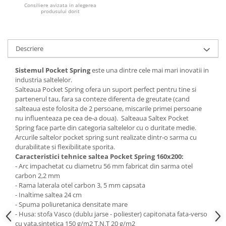
Consiliere avizata in alegerea
produsului dorit
Mese gradinita
Scaune gradinita
Set mese si scaune gradinita
Descriere
Mobilier copii
Mobila camera copii
Sistemul Pocket Spring
este una dintre cele mai mari inovatii in
industria saltelelor.
Scaune birou pentru copii
Salteaua Pocket Spring ofera un suport perfect pentru tine si
Saltele patuturi copii
partenerul tau, fara sa conteze diferenta de greutate (cand
Paturi copii
salteaua este folosita de 2 persoane, miscarile primei persoane
nu influenteaza pe cea de-a doua). Salteaua Saltex Pocket
Masa si scaune gradinita
Spring face parte din categoria saltelelor cu o duritate medie.
Seturi comode living si dormitor
Arcurile saltelor pocket spring sunt realizate dintr-o sarma cu
durabilitate si flexibilitate sporita.
Caracteristici tehnice saltea Pocket Spring 160x200:
- Arc impachetat cu diametru 56 mm fabricat din sarma otel
carbon 2,2 mm
- Rama laterala otel carbon 3, 5 mm capsata
- Inaltime saltea 24 cm
- Spuma poliuretanica densitate mare
- Husa: stofa Vasco (dublu jarse - poliester) capitonata fata-verso
cu vata,sintetica 150 g/m2 T.N.T 20 g/m2