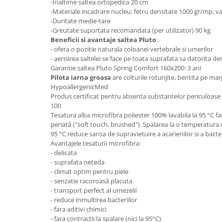
-Inaltime saltea ortopedica 20 cm
-Materiale incadrare nucleu: fetru densitate 1000 gr/mp, va
Mese gradinita
-Duritate medie-tare
Scaune gradinita
-Greutate suportata recomandata (per utilizator) 90 kg
Set mese si scaune gradinita
Beneficii si avantaje saltea Pluto
:
- ofera o pozitie naturala coloanei vertebrale si umerilor
Mobilier copii
- aerisirea saltelei se face pe toata suprafata sa datorita de
Mobila camera copii
Garantie saltea Pluto Spring Comfort 160x200: 3 ani
Pilota iarna groasa
are colturile rotunjite, bentita pe mar
Scaune birou pentru copii
HypoallergenicMed
Saltele patuturi copii
Produs certificat pentru absenta substantelor periculoa
Paturi copii
100
Tesatura alba microfibra poliester 100% lavabila la 95 °C far
Masa si scaune gradinita
periată ("soft touch, brushed"). Spalarea la o temperatura
Seturi comode living si dormitor
95 °C reduce sansa de supravietuire a acarienilor si a bacter
Avantajele tesaturii microfibra:
- delicata
- suprafata neteda
- climat optim pentru piele
- senzatie racoroasă placuta
- transport perfect al umezelii
- reduce inmultirea bacteriilor
- fara aditivi chimici
- fara contractii la spalare (nici la 95°C)