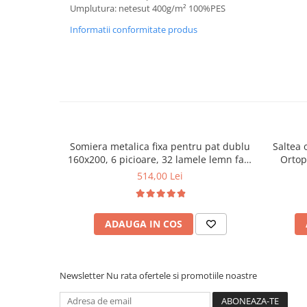
Umplutura: netesut 400g/m² 100%PES
Informatii conformitate produs
Somiera metalica fixa pentru pat dublu
Saltea 
160x200, 6 picioare, 32 lamele lemn fag,
Ortop
benzi textile, suport saltea ferm, negru
medie, c
514,00 Lei
vara-iar
ADAUGA IN COS
Newsletter
Nu rata ofertele si promotiile noastre