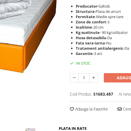
Producator-
Saltsib
Structura-
Plasa de arcuri
Fermitate
-Medie spre tare
Zone de confort
-3
Inaltime
-20 cm
Kg sustinute
- 90 kg/utilizator
Husa detasabila
-Da
Fata vara-iarna
-Nu
Tratament antialergenic
-Da
Garantie
-3 ani
IN STOC
ADAUG
Cod Produs:
S1683,487
Ai nev
Adauga la Favorite
Cere 
PLATA IN RATE