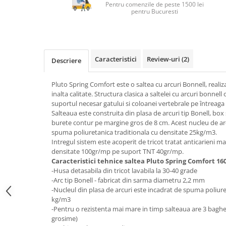
Top saltele 5 cm
Pentru comenzile de peste 1500 lei
Scaune manager
pentru Bucuresti
Top saltele 10 cm
Mobilier bucatarie
Top saltele memory 5 cm
Mese bucatarie
Top saltele MemoHR 6.5 cm
Scaune pentru bucatarie
Saltele ieftine
Caracteristici
Review-uri
(2)
Descriere
Mobila bucatarie
Saltele cu plasa de arcuri
Seturi mese si scaune bucatarie
Saltele cu spuma
Pluto Spring Comfort este o saltea cu arcuri Bonnell, reali
Mobilier hol
inalta calitate. Structura clasica a saltelei cu arcuri bonnell
suportul necesar gatului si coloanei vertebrale pe întreag
Mobila hol
Salteaua este construita din plasa de arcuri tip Bonell, bo
Suporturi si rafturi pantofi
burete contur pe margine gros de 8 cm. Acest nucleu de arcu
Portmantouri
spuma poliuretanica traditionala cu densitate 25kg/m3.
Intregul sistem este acoperit de tricot tratat anticarieni mat
Pantofare
densitate 100gr/mp pe suport TNT 40gr/mp.
Seturi mobilier hol
Caracteristici tehnice saltea Pluto Spring Comfort 16
Stender haine
-Husa detasabila din tricot lavabila la 30-40 grade
-Arc tip Bonell - fabricat din sarma diametru 2,2 mm
Suport pentru umerase
-Nucleul din plasa de arcuri este incadrat de spuma poliure
Etajere
kg/m3
-Pentru o rezistenta mai mare in timp salteaua are 3 baghet
Cuiere
grosime)
Mobilier gradinita