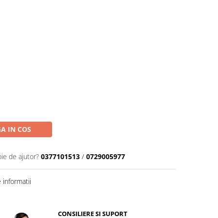
A IN COS
oie de ajutor?
0377101513
/
0729005977
informatii
CONSILIERE SI SUPORT