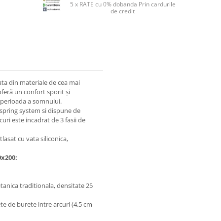
5 x RATE cu 0% dobanda Prin cardurile
de credit
zata din materiale de cea mai
 oferă un confort sporit și
a perioada a somnului.
x spring system si dispune de
ri este incadrat de 3 fasii de
lasat cu vata siliconica,
0x200:
tanica traditionala, densitate 25
e de burete intre arcuri (4.5 cm