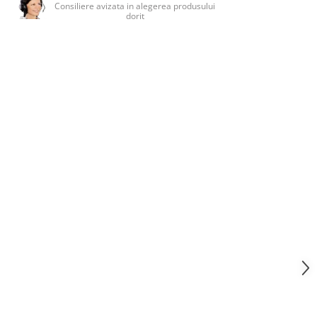
Consiliere avizata in alegerea produsului
dorit