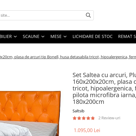
ILIER
SCAUNE
MESE
LICHIDARE DE STOC
REMAT S
20cm, plasa de arcuri tip Bonell, husa detasabila tricot, hipoalergenica, ferm
Set Saltea cu arcuri, P
160x200x20cm, plasa de
tricot, hipoalergenica,
pilota microfibra iarna
180x200cm
Saltsib
2 Review-uri
1.095,00 Lei