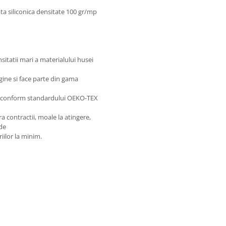
ta siliconica densitate 100 gr/mp
nsitatii mari a materialului husei
gine si face parte din gama
se conform standardului OEKO-TEX
a contractii, moale la atingere,
 de
iilor la minim.