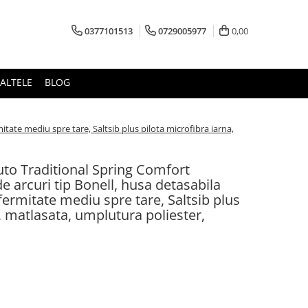
0377101513
0729005977
0,00
ALTELE
BLOG
itate mediu spre tare, Saltsib plus pilota microfibra iarna,
luto Traditional Spring Comfort
 arcuri tip Bonell, husa detasabila
 fermitate mediu spre tare, Saltsib plus
, matlasata, umplutura poliester,