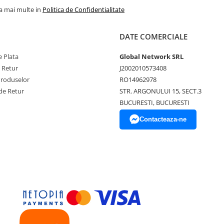
la mai multe in
Politica de Confidentialitate
DATE COMERCIALE
 Plata
Global Network SRL
e Retur
J2002010573408
Produselor
RO14962978
de Retur
STR. ARGONULUI 15, SECT.3
BUCURESTI, BUCURESTI
Contacteaza-ne