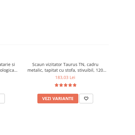
tarie si
Scaun vizitator Taurus TN, cadru
Scaun de li
cologica,
metalic, tapitat cu stofa, stivuibil, 120
lemn masiv
kg, negru
120 k
183,03 Lei
VEZI VARIANTE
AD