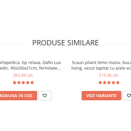
PRODUSE SIMILARE
ortopedica, tip relaxa, Dafin Lux
Scaun pliant lemn masiv, buca
edic, 90x200x21cm, fermitate
living, sezut tapitat cu piele e
u plasa de arcuri tip Bonell, fata
100 kg, cires
363,00 Lei
215,56 Lei
na, sistem de aerisire cu butoni,
Salt Confort
ADAUGA IN COS
VEZI VARIANTE