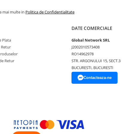
la mai multe in
Politica de Confidentialitate
DATE COMERCIALE
 Plata
Global Network SRL
e Retur
J2002010573408
Produselor
RO14962978
de Retur
STR. ARGONULUI 15, SECT.3
BUCURESTI, BUCURESTI
Contacteaza-ne