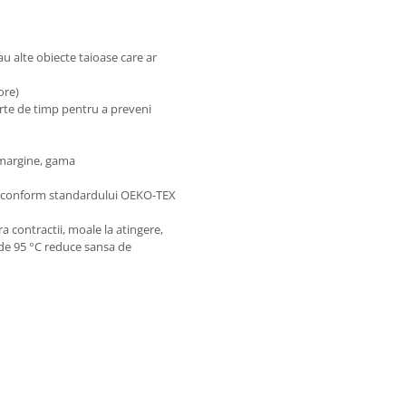
sau alte obiecte taioase care ar
 ore)
urte de timp pentru a preveni
e margine, gama
se conform standardului OEKO-TEX
a contractii, moale la atingere,
 de 95 °C reduce sansa de