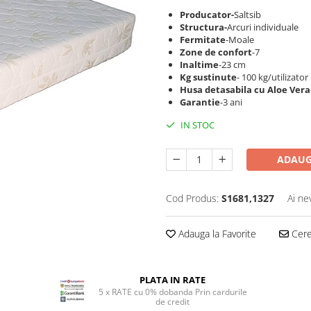
Producator-
Saltsib
Structura-
Arcuri individuale
Fermitate
-Moale
Zone de confort
-7
Inaltime
-23 cm
Kg sustinute
- 100 kg/utilizator
Husa detasabila cu Aloe Vera
Garantie
-3 ani
IN STOC
ADAUG
Cod Produs:
S1681,1327
Ai ne
Adauga la Favorite
Cere 
PLATA IN RATE
5 x RATE cu 0% dobanda Prin cardurile
de credit