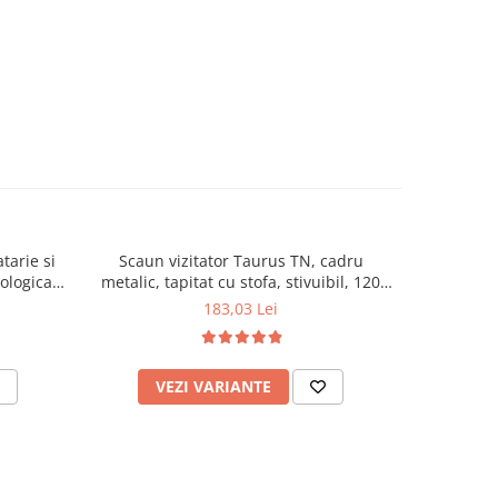
tarie si
Scaun vizitator Taurus TN, cadru
Scaun de li
cologica,
metalic, tapitat cu stofa, stivuibil, 120
lemn masiv
kg, negru
120 k
183,03 Lei
VEZI VARIANTE
AD