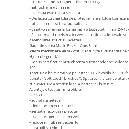
-Greutate suportata (per utilizator) 100 kg
Mese gradinita
Instructiuni utilizare
:
- Salteaua este rulata si vidata.
Scaune gradinita
- Desfaceti cu grija folia de protectie, fara a folosi foarfece 
Set mese si scaune gradinita
putea deterioara tesatura saltelei.
- Lasati-o sa revina la forma initiala (asteptati minim 24-48
Mobilier copii
- Se recomanda aerisirea fecventa si rotirea la intervale sc
Mobila camera copii
deteriorarea structurii acesteia
Garantie saltea Marte Pocket One: 3 ani
Scaune birou pentru copii
Pilota microfibra vara -
colturi rotunjite si cu bentita p
Saltele patuturi copii
HypoallergenicMed
Paturi copii
Produs certificat pentru absenta substantelor periculoa
100
Masa si scaune gradinita
Tesatura alba microfibra poliester 100% lavabila la 95 °C far
Seturi comode living si dormitor
periată ("soft touch, brushed"). Spalarea la o temperatura
supravietuire a acarienilor si a bacteriilor la minim.
Avantajele tesaturii microfibra:
- delicata
- suprafata neteda
- climat optim pentru piele
- senzatie racoroasă placuta
- transport perfect al umezelii
- reduce inmultirea bacteriilor
- fara aditivi chimici