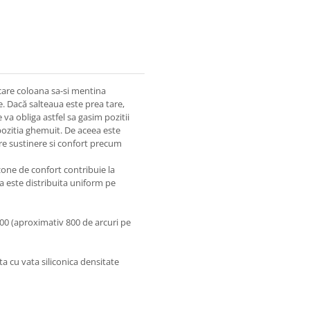
 care coloana sa-si mentina
te. Dacă salteaua este prea tare,
a obliga astfel sa gasim pozitii
pozitia ghemuit. De aceea este
ere sustinere si confort precum
zone de confort contribuie la
a este distribuita uniform pe
00 (aproximativ 800 de arcuri pe
ta cu vata siliconica densitate