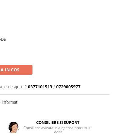
-Da
A IN COS
voie de ajutor?
0377101513
/
0729005977
informatii
CONSILIERE SI SUPORT
Consiliere avizata in alegerea produsului
dorit