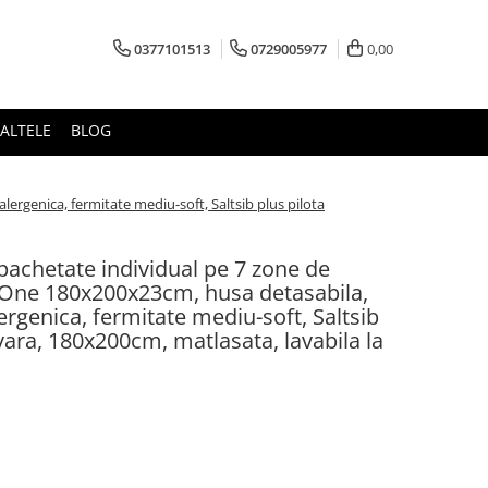
0377101513
0729005977
0,00
ALTELE
BLOG
ergenica, fermitate mediu-soft, Saltsib plus pilota
mpachetate individual pe 7 zone de
 One 180x200x23cm, husa detasabila,
lergenica, fermitate mediu-soft, Saltsib
vara, 180x200cm, matlasata, lavabila la