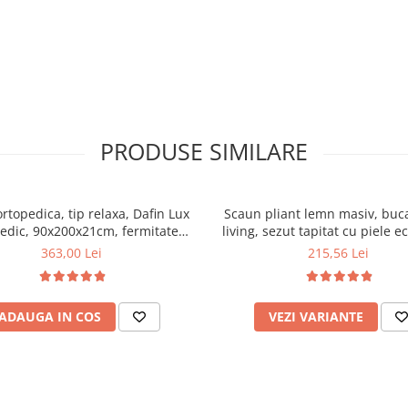
PRODUSE SIMILARE
ortopedica, tip relaxa, Dafin Lux
Scaun pliant lemn masiv, buca
edic, 90x200x21cm, fermitate
living, sezut tapitat cu piele e
u plasa de arcuri tip Bonell, fata
100 kg, cires
363,00 Lei
215,56 Lei
na, sistem de aerisire cu butoni,
Salt Confort
ADAUGA IN COS
VEZI VARIANTE