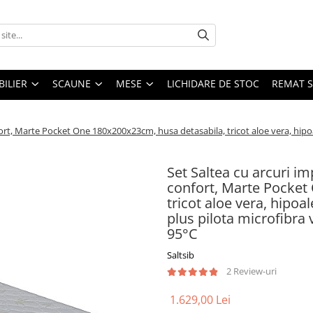
ILIER
SCAUNE
MESE
LICHIDARE DE STOC
REMAT S
ort, Marte Pocket One 180x200x23cm, husa detasabila, tricot aloe vera, hipoal
Set Saltea cu arcuri i
confort, Marte Pocket
tricot aloe vera, hipoa
plus pilota microfibra 
95°C
Saltsib
2 Review-uri
1.629,00 Lei