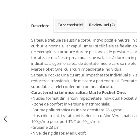
Top saltele 5 cm
Scaune manager
Top saltele 10 cm
Mobilier bucatarie
Top saltele memory 5 cm
Mese bucatarie
Top saltele MemoHR 6.5 cm
Caracteristici
Review-uri
(2)
Descriere
Scaune pentru bucatarie
Saltele ieftine
Mobila bucatarie
Salteaua trebuie sa sustina corpul intr-o poziţie neutra, in
Saltele cu plasa de arcuri
curburile normale, iar capul, umerii şi călcâiele să fie alinia
Seturi mese si scaune bucatarie
Saltele cu spuma
de exemplu, va produce durere pe zonele de presiune şi ne v
Mobilier hol
fortate, iar dacă este prea moale, ne va face să dormim în 
indicat sa alegem o saltea de duritate medie care sa ne of
Mobila hol
Marte Poket One, cu arcuri impachetate individual.
Suporturi si rafturi pantofi
Salteaua Pocket One cu arcuri impachetate individual si 7 
Portmantouri
reducerea transferului de miscare a partenerului. Greutate
suprafata saltelei conferind o odihna placuta.
Pantofare
Caracteristici tehnice saltea Marte Pocket One:
Seturi mobilier hol
-Nucleu format din: arcuri impachetate individual Pocket 8
Stender haine
7 zone de confort in versiune matrimoniala)
-Spuma poliuretanica cu inalta densitate 28 kg/mc.
Suport pentru umerase
-Husa din tricot, tratata anticarieni si cu Aloe Vera, matlasa
Etajere
100gr/mp pe suport TNT de 40 gr/mp.
Cuiere
-Grosime 23 cm
-Nivel de rigiditate: Mediu-soft
Mobilier gradinita