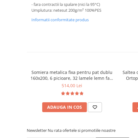
- fara contractii la spalare (nici la 95°C)
Umplutura: netesut 200g/m² 100%PES
Informatii conformitate produs
Somiera metalica fixa pentru pat dublu
Saltea 
160x200, 6 picioare, 32 lamele lemn fag,
Ortop
benzi textile, suport saltea ferm, negru
medie, c
514,00 Lei
vara-iar
ADAUGA IN COS
Newsletter
Nu rata ofertele si promotiile noastre