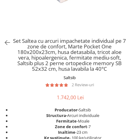
Scaune pliante
Saltele Pocket
Noptiere
Scaune birou
Saltele cu arcuri impachetate
Paturi
individual
Scaune profesionale
Seturi de pat si saltea
Saltele Memory Pocket
Masute de toaleta
Scaune Lemn
Saltele Memory Foam
Mobilier living
Scaune birou copii
Set Saltea cu arcuri impachetate individual pe 7
Saltele Memory Pocket
Scaune pentru living
zone de confort, Marte Pocket One
Scaune resigilate
Saltele cu plasa arcuri
180x200x23cm, husa detasabila, tricot aloe
Seturi comode living si vitrine
vera, hipoalergenica, fermitate mediu-soft,
Scaune gradinita
Saltele cu spuma
Mobila living
Saltsib plus 2 perne ortopedice memory SB
Saltele cu spuma
Scaune conferinta
52x32 cm, husa lavabila la 40°C
Comode living
Saltele cu spuma poliuretanica
Scaune terasa si outdoor
Saltsib
Set mese plus scaune
2 Review-uri
Saltele Latex
Mobilier birou
Saltele Memory
Scaune ergonomice
1.742,00 Lei
Saltele 140x200
Etajere Birou
Producator-
Saltsib
Saltele 160x200
Dulap birou
Structura-
Arcuri individuale
Birouri
Saltele 180x200
Fermitate
-Moale
Zone de confort
-7
Scaune pentru birou
Top saltele
Inaltime
-23 cm
Scaune pentru vizitatori
Kg sustinute
- 100 kg/utilizator