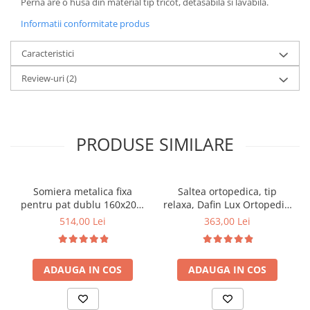
Perna are o husa din material tip tricot, detasabila si lavabila.
Informatii conformitate produs
Caracteristici
Review-uri
(2)
PRODUSE SIMILARE
Somiera metalica fixa
Saltea ortopedica, tip
pentru pat dublu 160x200,
relaxa, Dafin Lux Ortopedic,
6 picioare, 32 lamele lemn
90x200x21cm, fermitate
514,00 Lei
363,00 Lei
fag, benzi textile, suport
medie, cu plasa de arcuri
saltea ferm, negru
tip Bonell, fata vara-iarna,
sistem de aerisire cu
ADAUGA IN COS
ADAUGA IN COS
butoni, Salt Confort