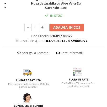
Top saltele 5 cm
Husa detasabila cu Aloe Vera
-Da
Scaune manager
Top saltele 10 cm
Garantie
-3 ani
Mobilier bucatarie
Top saltele memory 5 cm
IN STOC
Mese bucatarie
Top saltele MemoHR 6.5 cm
Scaune pentru bucatarie
Saltele ieftine
ADAUGA IN COS
Mobila bucatarie
Saltele cu plasa de arcuri
Cod Produs:
S1681,1806x2
Seturi mese si scaune bucatarie
Saltele cu spuma
Ai nevoie de ajutor?
0377101513
/
0729005977
Mobilier hol
Mobila hol
Adauga la Favorite
Cere informatii
Suporturi si rafturi pantofi
Portmantouri
Pantofare
Seturi mobilier hol
PLATA IN RATE
LIVRARE GRATUITA
Stender haine
5 x RATE cu 0% dobanda Prin
Pentru comenzile de peste 1500 lei
cardurile de credit
Suport pentru umerase
pentru Bucuresti
Etajere
Cuiere
Mobilier gradinita
CONSILIERE SI SUPORT