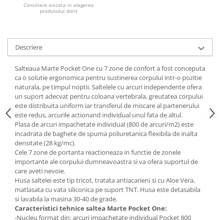
Consiliere avizata in alegerea
produsului dorit
Mese gradinita
Scaune gradinita
Set mese si scaune gradinita
Descriere
Mobilier copii
Mobila camera copii
Salteaua Marte Pocket One cu 7 zone de confort a fost conceputa
ca o solutie ergonomica pentru sustinerea corpului intr-o pozitie
Scaune birou pentru copii
naturala, pe timpul noptii. Saltelele cu arcuri independente ofera
Saltele patuturi copii
un suport adecvat pentru coloana vertebrala, greutatea corpului
Paturi copii
este distribuita uniform iar transferul de miscare al partenerului
este redus, arcurile actionand individual unul fata de altul.
Masa si scaune gradinita
Plasa de arcuri impachetate individual (800 de arcuri/m2) este
Seturi comode living si dormitor
incadrata de baghete de spuma poliuretanica flexibila de inalta
densitate (28 kg/mc).
Cele 7 zone de portanta reactioneaza in functie de zonele
importante ale corpului dumneavoastra si va ofera suportul de
care aveti nevoie.
Husa saltelei este tip tricot, tratata antiacarieni si cu Aloe Vera,
matlasata cu vata siliconica pe suport TNT. Husa este detasabila
si lavabila la masina 30-40 de grade.
Caracteristici tehnice saltea Marte Pocket One:
-Nucleu format din: arcuri impachetate individual Pocket 800