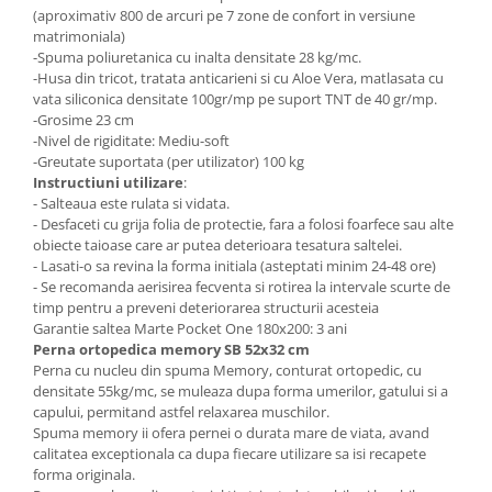
(aproximativ 800 de arcuri pe 7 zone de confort in versiune
matrimoniala)
-Spuma poliuretanica cu inalta densitate 28 kg/mc.
-Husa din tricot, tratata anticarieni si cu Aloe Vera, matlasata cu
vata siliconica densitate 100gr/mp pe suport TNT de 40 gr/mp.
-Grosime 23 cm
-Nivel de rigiditate: Mediu-soft
-Greutate suportata (per utilizator) 100 kg
Instructiuni utilizare
:
- Salteaua este rulata si vidata.
- Desfaceti cu grija folia de protectie, fara a folosi foarfece sau alte
obiecte taioase care ar putea deterioara tesatura saltelei.
- Lasati-o sa revina la forma initiala (asteptati minim 24-48 ore)
- Se recomanda aerisirea fecventa si rotirea la intervale scurte de
timp pentru a preveni deteriorarea structurii acesteia
Garantie saltea Marte Pocket One 180x200: 3 ani
Perna ortopedica memory SB 52x32 cm
Perna cu nucleu din spuma Memory, conturat ortopedic, cu
densitate 55kg/mc, se muleaza dupa forma umerilor, gatului si a
capului, permitand astfel relaxarea muschilor.
Spuma memory ii ofera pernei o durata mare de viata, avand
calitatea exceptionala ca dupa fiecare utilizare sa isi recapete
forma originala.