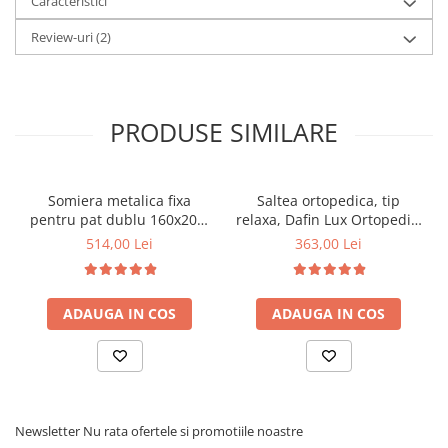
Caracteristici
Review-uri
(2)
PRODUSE SIMILARE
Somiera metalica fixa
Saltea ortopedica, tip
pentru pat dublu 160x200,
relaxa, Dafin Lux Ortopedic,
6 picioare, 32 lamele lemn
90x200x21cm, fermitate
514,00 Lei
363,00 Lei
fag, benzi textile, suport
medie, cu plasa de arcuri
saltea ferm, negru
tip Bonell, fata vara-iarna,
sistem de aerisire cu
ADAUGA IN COS
ADAUGA IN COS
butoni, Salt Confort
Newsletter
Nu rata ofertele si promotiile noastre