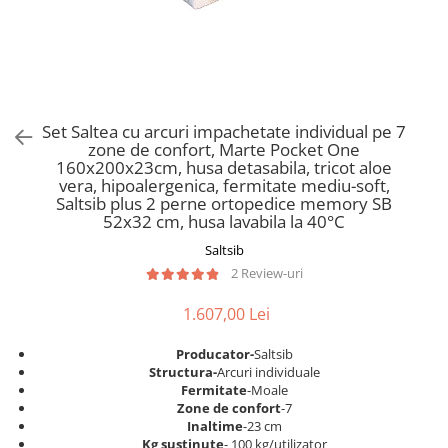
Scaune pliante
Saltele Pocket
Noptiere
Scaune birou
Saltele cu arcuri impachetate
Paturi
individual
Scaune profesionale
Seturi de pat si saltea
Saltele Memory Pocket
Masute de toaleta
Scaune Lemn
Saltele Memory Foam
Mobilier living
Scaune birou copii
Set Saltea cu arcuri impachetate individual pe 7
Saltele Memory Pocket
Scaune pentru living
zone de confort, Marte Pocket One
Scaune resigilate
Saltele cu plasa arcuri
160x200x23cm, husa detasabila, tricot aloe
Seturi comode living si vitrine
vera, hipoalergenica, fermitate mediu-soft,
Scaune gradinita
Saltele cu spuma
Mobila living
Saltsib plus 2 perne ortopedice memory SB
Saltele cu spuma
Scaune conferinta
52x32 cm, husa lavabila la 40°C
Comode living
Saltele cu spuma poliuretanica
Scaune terasa si outdoor
Saltsib
Set mese plus scaune
2 Review-uri
Saltele Latex
Mobilier birou
Saltele Memory
Scaune ergonomice
1.607,00 Lei
Saltele 140x200
Etajere Birou
Producator-
Saltsib
Saltele 160x200
Dulap birou
Structura-
Arcuri individuale
Birouri
Saltele 180x200
Fermitate
-Moale
Zone de confort
-7
Scaune pentru birou
Top saltele
Inaltime
-23 cm
Scaune pentru vizitatori
Kg sustinute
- 100 kg/utilizator