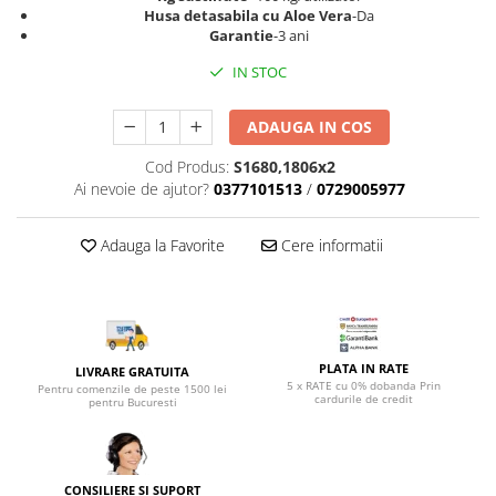
Top saltele 5 cm
Husa detasabila cu Aloe Vera
-Da
Scaune manager
Top saltele 10 cm
Garantie
-3 ani
Mobilier bucatarie
Top saltele memory 5 cm
IN STOC
Mese bucatarie
Top saltele MemoHR 6.5 cm
Scaune pentru bucatarie
Saltele ieftine
ADAUGA IN COS
Mobila bucatarie
Saltele cu plasa de arcuri
Cod Produs:
S1680,1806x2
Seturi mese si scaune bucatarie
Saltele cu spuma
Ai nevoie de ajutor?
0377101513
/
0729005977
Mobilier hol
Mobila hol
Adauga la Favorite
Cere informatii
Suporturi si rafturi pantofi
Portmantouri
Pantofare
Seturi mobilier hol
PLATA IN RATE
LIVRARE GRATUITA
Stender haine
5 x RATE cu 0% dobanda Prin
Pentru comenzile de peste 1500 lei
cardurile de credit
Suport pentru umerase
pentru Bucuresti
Etajere
Cuiere
Mobilier gradinita
CONSILIERE SI SUPORT