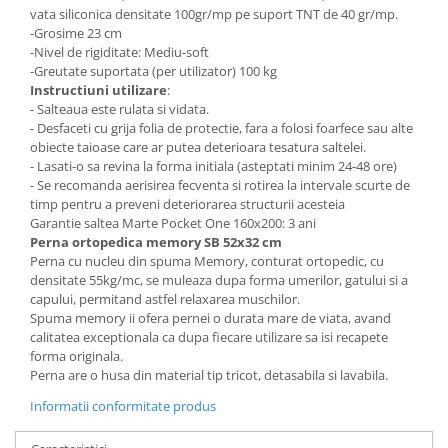
vata siliconica densitate 100gr/mp pe suport TNT de 40 gr/mp.
-Grosime 23 cm
-Nivel de rigiditate: Mediu-soft
-Greutate suportata (per utilizator) 100 kg
Instructiuni utilizare
:
- Salteaua este rulata si vidata.
- Desfaceti cu grija folia de protectie, fara a folosi foarfece sau alte
obiecte taioase care ar putea deterioara tesatura saltelei.
- Lasati-o sa revina la forma initiala (asteptati minim 24-48 ore)
- Se recomanda aerisirea fecventa si rotirea la intervale scurte de
timp pentru a preveni deteriorarea structurii acesteia
Garantie saltea Marte Pocket One 160x200: 3 ani
Perna ortopedica memory SB 52x32 cm
Perna cu nucleu din spuma Memory, conturat ortopedic, cu
densitate 55kg/mc, se muleaza dupa forma umerilor, gatului si a
capului, permitand astfel relaxarea muschilor.
Spuma memory ii ofera pernei o durata mare de viata, avand
calitatea exceptionala ca dupa fiecare utilizare sa isi recapete
forma originala.
Perna are o husa din material tip tricot, detasabila si lavabila.
Informatii conformitate produs