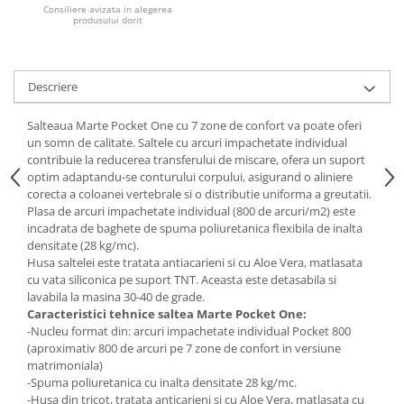
Consiliere avizata in alegerea
produsului dorit
Mese gradinita
Scaune gradinita
Set mese si scaune gradinita
Descriere
Mobilier copii
Mobila camera copii
Salteaua Marte Pocket One cu 7 zone de confort va poate oferi
un somn de calitate. Saltele cu arcuri impachetate individual
Scaune birou pentru copii
contribuie la reducerea transferului de miscare, ofera un suport
Saltele patuturi copii
optim adaptandu-se conturului corpului, asigurand o aliniere
Paturi copii
corecta a coloanei vertebrale si o distributie uniforma a greutatii.
Plasa de arcuri impachetate individual (800 de arcuri/m2) este
Masa si scaune gradinita
incadrata de baghete de spuma poliuretanica flexibila de inalta
Seturi comode living si dormitor
densitate (28 kg/mc).
Husa saltelei este tratata antiacarieni si cu Aloe Vera, matlasata
cu vata siliconica pe suport TNT. Aceasta este detasabila si
lavabila la masina 30-40 de grade.
Caracteristici tehnice saltea Marte Pocket One:
-Nucleu format din: arcuri impachetate individual Pocket 800
(aproximativ 800 de arcuri pe 7 zone de confort in versiune
matrimoniala)
-Spuma poliuretanica cu inalta densitate 28 kg/mc.
-Husa din tricot, tratata anticarieni si cu Aloe Vera, matlasata cu