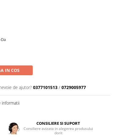
-Da
A IN COS
 nevoie de ajutor?
0377101513
/
0729005977
informatii
CONSILIERE SI SUPORT
Consiliere avizata in alegerea produsului
dorit