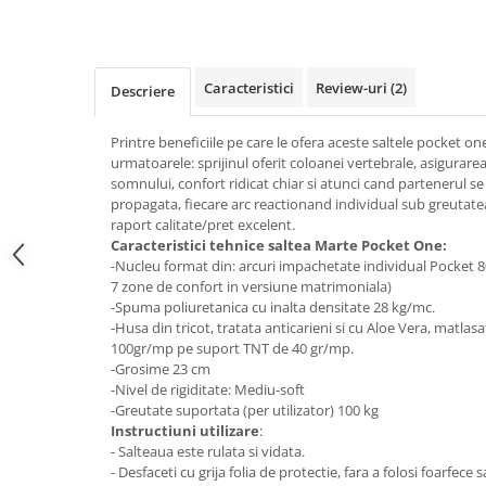
Top saltele 5 cm
Scaune manager
Top saltele 10 cm
Mobilier bucatarie
Top saltele memory 5 cm
Mese bucatarie
Top saltele MemoHR 6.5 cm
Caracteristici
Review-uri
(2)
Descriere
Scaune pentru bucatarie
Saltele ieftine
Mobila bucatarie
Printre beneficiile pe care le ofera aceste saltele pocket 
Saltele cu plasa de arcuri
urmatoarele: sprijinul oferit coloanei vertebrale, asigurarea
Seturi mese si scaune bucatarie
Saltele cu spuma
somnului, confort ridicat chiar si atunci cand partenerul s
Mobilier hol
propagata, fiecare arc reactionand individual sub greutatea
raport calitate/pret excelent.
Mobila hol
Caracteristici tehnice saltea Marte Pocket One:
Suporturi si rafturi pantofi
-Nucleu format din: arcuri impachetate individual Pocket 8
Portmantouri
7 zone de confort in versiune matrimoniala)
-Spuma poliuretanica cu inalta densitate 28 kg/mc.
Pantofare
-Husa din tricot, tratata anticarieni si cu Aloe Vera, matlasa
Seturi mobilier hol
100gr/mp pe suport TNT de 40 gr/mp.
Stender haine
-Grosime 23 cm
-Nivel de rigiditate: Mediu-soft
Suport pentru umerase
-Greutate suportata (per utilizator) 100 kg
Etajere
Instructiuni utilizare
:
Cuiere
- Salteaua este rulata si vidata.
- Desfaceti cu grija folia de protectie, fara a folosi foarfece 
Mobilier gradinita