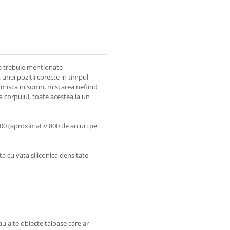
one trebuie mentionate
 unei pozitii corecte in timpul
e misca in somn, miscarea nefiind
 corpului, toate acestea la un
00 (aproximativ 800 de arcuri pe
ta cu vata siliconica densitate
sau alte obiecte taioase care ar