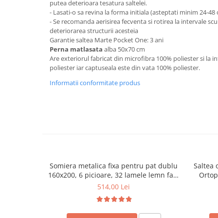
putea deterioara tesatura saltelei.
Mese gradinita
- Lasati-o sa revina la forma initiala (asteptati minim 24-48
- Se recomanda aerisirea fecventa si rotirea la intervale sc
Scaune gradinita
deteriorarea structurii acesteia
Set mese si scaune gradinita
Garantie saltea Marte Pocket One: 3 ani
Perna matlasata
alba 50x70 cm
Mobilier copii
Are exteriorul fabricat din microfibra 100% poliester si la in
Mobila camera copii
poliester iar captuseala este din vata 100% poliester.
Scaune birou pentru copii
Informatii conformitate produs
Saltele patuturi copii
Paturi copii
Masa si scaune gradinita
Seturi comode living si dormitor
Somiera metalica fixa pentru pat dublu
Saltea 
160x200, 6 picioare, 32 lamele lemn fag,
Ortop
benzi textile, suport saltea ferm, negru
medie, c
514,00 Lei
vara-iar