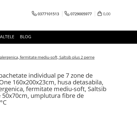
0377101513
0729005977
0,00
ALTELE
BLOG
lergenica, fermitate mediu-soft, Saltsib plus 2 perne
mpachetate individual pe 7 zone de
 One 160x200x23cm, husa detasabila,
lergenica, fermitate mediu-soft, Saltsib
e 50x70cm, umplutura fibre de
0°C