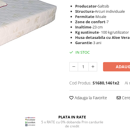
Producator-
Saltsib
Structura-
Arcuri individuale
Fermitate
-Moale
Zone de confort
-7
Inaltime
-23 cm
Kg sustinute
- 100 kg/utilizator
Husa detasabila cu Aloe Vera
Garantie
-3 ani
IN STOC
ADAUG
Cod Produs:
S1680,1461x2
Ai
Adauga la Favorite
Cere 
PLATA IN RATE
5 x RATE cu 0% dobanda Prin cardurile
de credit