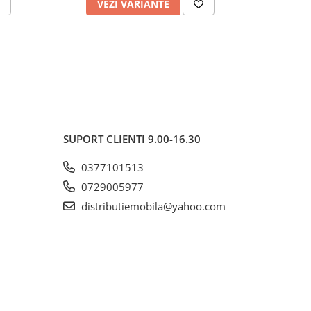
VEZI VARIANTE
AD
SUPORT CLIENTI
9.00-16.30
0377101513
0729005977
distributiemobila@yahoo.com