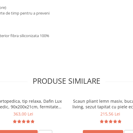
 ore)
urte de timp pentru a preveni
terior fibra siliconizata 100%
PRODUSE SIMILARE
ortopedica, tip relaxa, Dafin Lux
Scaun pliant lemn masiv, buca
edic, 90x200x21cm, fermitate
living, sezut tapitat cu piele e
u plasa de arcuri tip Bonell, fata
100 kg, cires
363,00 Lei
215,56 Lei
na, sistem de aerisire cu butoni,
Salt Confort