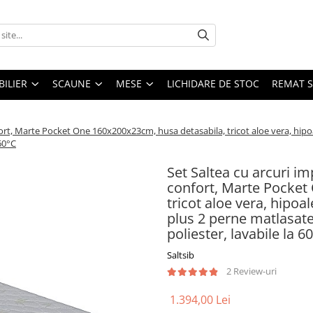
ILIER
SCAUNE
MESE
LICHIDARE DE STOC
REMAT S
ort, Marte Pocket One 160x200x23cm, husa detasabila, tricot aloe vera, hipoa
60°C
Set Saltea cu arcuri i
confort, Marte Pocket
tricot aloe vera, hipoa
plus 2 perne matlasat
poliester, lavabile la 6
Saltsib
2 Review-uri
1.394,00 Lei