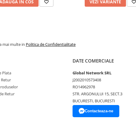
ADAUGA IN COS
VEZI VARIANTE
la mai multe in
Politica de Confidentialitate
DATE COMERCIALE
 Plata
Global Network SRL
e Retur
J2002010573408
Produselor
RO14962978
de Retur
STR. ARGONULUI 15, SECT.3
BUCURESTI, BUCURESTI
Contacteaza-ne