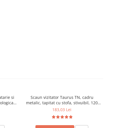
tarie si
Scaun vizitator Taurus TN, cadru
Scaun de li
cologica,
metalic, tapitat cu stofa, stivuibil, 120
lemn masiv
kg, negru
120 k
183,03 Lei