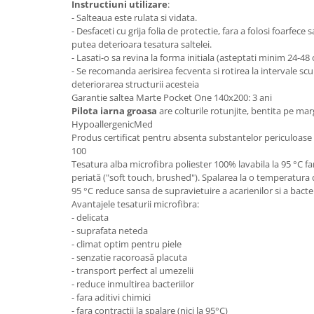
Instructiuni utilizare
:
Mese gradinita
- Salteaua este rulata si vidata.
- Desfaceti cu grija folia de protectie, fara a folosi foarfece 
Scaune gradinita
putea deterioara tesatura saltelei.
Set mese si scaune gradinita
- Lasati-o sa revina la forma initiala (asteptati minim 24-48
- Se recomanda aerisirea fecventa si rotirea la intervale sc
Mobilier copii
deteriorarea structurii acesteia
Mobila camera copii
Garantie saltea Marte Pocket One 140x200: 3 ani
Pilota iarna groasa
are colturile rotunjite, bentita pe mar
Scaune birou pentru copii
HypoallergenicMed
Saltele patuturi copii
Produs certificat pentru absenta substantelor periculoa
Paturi copii
100
Tesatura alba microfibra poliester 100% lavabila la 95 °C far
Masa si scaune gradinita
periată ("soft touch, brushed"). Spalarea la o temperatura
Seturi comode living si dormitor
95 °C reduce sansa de supravietuire a acarienilor si a bacter
Avantajele tesaturii microfibra:
- delicata
- suprafata neteda
- climat optim pentru piele
- senzatie racoroasă placuta
- transport perfect al umezelii
- reduce inmultirea bacteriilor
- fara aditivi chimici
- fara contractii la spalare (nici la 95°C)