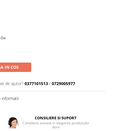
-Da
A IN COS
oie de ajutor?
0377101513
/
0729005977
informatii
CONSILIERE SI SUPORT
Consiliere avizata in alegerea produsului
dorit