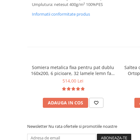
Umplutura: netesut 400g/m² 100%PES
Informatii conformitate produs
Somiera metalica fixa pentru pat dublu
Saltea 
160x200, 6 picioare, 32 lamele lemn fag,
Ortop
benzi textile, suport saltea ferm, negru
medie, c
514,00 Lei
vara-iar
ADAUGA IN COS
Newsletter
Nu rata ofertele si promotiile noastre