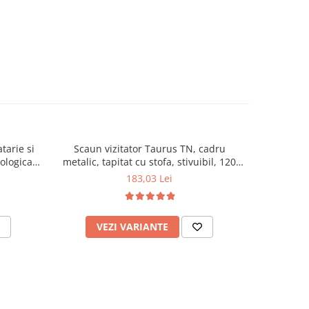
tarie si
Scaun vizitator Taurus TN, cadru
Scaun de li
cologica,
metalic, tapitat cu stofa, stivuibil, 120
lemn masiv
kg, negru
120 k
183,03 Lei
VEZI VARIANTE
AD