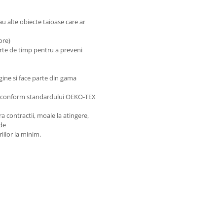
sau alte obiecte taioase care ar
 ore)
urte de timp pentru a preveni
gine si face parte din gama
se conform standardului OEKO-TEX
a contractii, moale la atingere,
 de
iilor la minim.