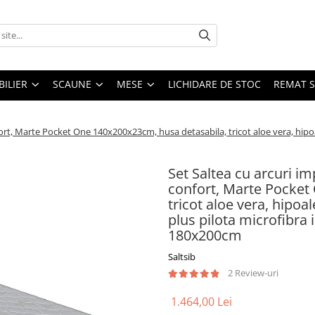
ILIER
SCAUNE
MESE
LICHIDARE DE STOC
REMAT S
ort, Marte Pocket One 140x200x23cm, husa detasabila, tricot aloe vera, hipoal
Set Saltea cu arcuri i
confort, Marte Pocket
tricot aloe vera, hipoa
plus pilota microfibra 
180x200cm
Saltsib
2 Review-uri
1.464,00 Lei