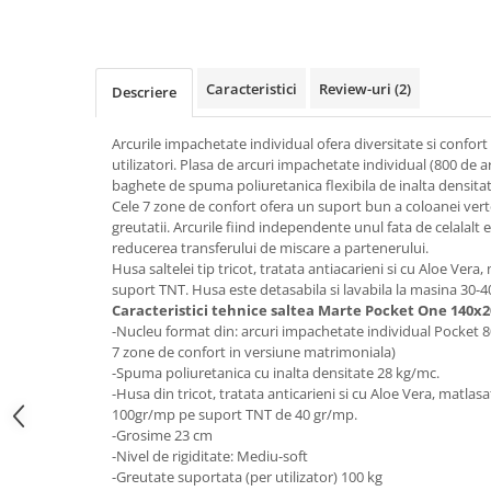
Top saltele 5 cm
Scaune manager
Top saltele 10 cm
Mobilier bucatarie
Top saltele memory 5 cm
Mese bucatarie
Top saltele MemoHR 6.5 cm
Caracteristici
Review-uri
(2)
Descriere
Scaune pentru bucatarie
Saltele ieftine
Mobila bucatarie
Arcurile impachetate individual ofera diversitate si confort
Saltele cu plasa de arcuri
utilizatori. Plasa de arcuri impachetate individual (800 de 
Seturi mese si scaune bucatarie
Saltele cu spuma
baghete de spuma poliuretanica flexibila de inalta densitat
Mobilier hol
Cele 7 zone de confort ofera un suport bun a coloanei verte
greutatii. Arcurile fiind independente unul fata de celalalt 
Mobila hol
reducerea transferului de miscare a partenerului.
Suporturi si rafturi pantofi
Husa saltelei tip tricot, tratata antiacarieni si cu Aloe Vera,
Portmantouri
suport TNT. Husa este detasabila si lavabila la masina 30-4
Caracteristici tehnice saltea Marte Pocket One 140x2
Pantofare
-Nucleu format din: arcuri impachetate individual Pocket 8
Seturi mobilier hol
7 zone de confort in versiune matrimoniala)
Stender haine
-Spuma poliuretanica cu inalta densitate 28 kg/mc.
-Husa din tricot, tratata anticarieni si cu Aloe Vera, matlasa
Suport pentru umerase
100gr/mp pe suport TNT de 40 gr/mp.
Etajere
-Grosime 23 cm
Cuiere
-Nivel de rigiditate: Mediu-soft
-Greutate suportata (per utilizator) 100 kg
Mobilier gradinita