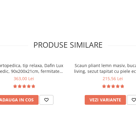
PRODUSE SIMILARE
ortopedica, tip relaxa, Dafin Lux
Scaun pliant lemn masiv, buca
edic, 90x200x21cm, fermitate
living, sezut tapitat cu piele e
u plasa de arcuri tip Bonell, fata
100 kg, cires
363,00 Lei
215,56 Lei
na, sistem de aerisire cu butoni,
Salt Confort
ADAUGA IN COS
VEZI VARIANTE