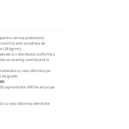
 pentru cei mai pretentiosi
arcuri/m2) este incadrata de
e (28 kg/mc).
brale si o distributie uniforma a
este un avantaj contribuind la
 matlasata cu vata siliconica pe
0 de grade.
00:
00 (aproximativ 800 de arcuri pe
ta cu vata siliconica densitate