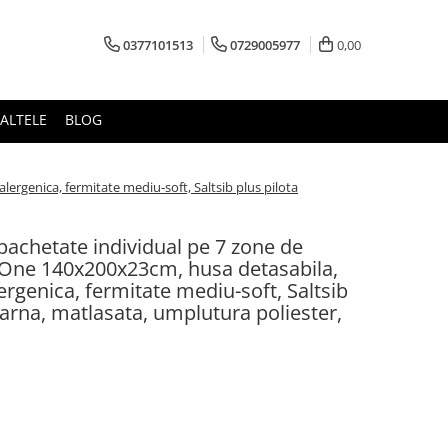
0377101513
0729005977
0,00
ALTELE
BLOG
ergenica, fermitate mediu-soft, Saltsib plus pilota
mpachetate individual pe 7 zone de
 One 140x200x23cm, husa detasabila,
lergenica, fermitate mediu-soft, Saltsib
iarna, matlasata, umplutura poliester,