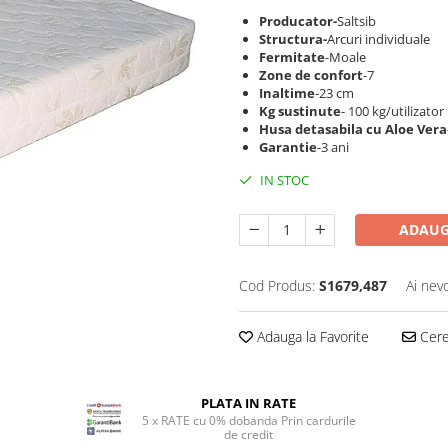
Producator-
Saltsib
Structura-
Arcuri individuale
Fermitate
-Moale
Zone de confort
-7
Inaltime
-23 cm
Kg sustinute
- 100 kg/utilizator
Husa detasabila cu Aloe Vera
Garantie
-3 ani
IN STOC
ADAUG
Cod Produs:
S1679,487
Ai nev
Adauga la Favorite
Cere 
PLATA IN RATE
5 x RATE cu 0% dobanda Prin cardurile
de credit