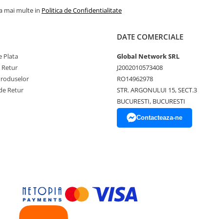
la mai multe in
Politica de Confidentialitate
DATE COMERCIALE
 Plata
Global Network SRL
e Retur
J2002010573408
Produselor
RO14962978
de Retur
STR. ARGONULUI 15, SECT.3
BUCURESTI, BUCURESTI
Contacteaza-ne