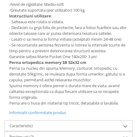
-Nivel de rigiditate: Mediu-soft
-Greutate suportata (per utilizator) 100 kg
Instructiuni utilizare
:
- Salteaua este rulata si vidata.
- Desfaceti cu grija folia de protectie, fara a folosi foarfece sau alte
obiecte taioase care ar putea deterioara tesatura saltelei.
- Lasati-o sa revina la forma initiala (asteptati minim 24-48 ore)
- Se recomanda aerisirea fecventa si rotirea la intervale scurte de
timp pentru a preveni deteriorarea structurii acesteia
Garantie saltea Marte Pocket One 140x200: 3 ani
Perna ortopedica memory SB 52x32 cm
Perna cu nucleu din spuma Memory, conturat ortopedic, cu
densitate 55kg/mc, se muleaza dupa forma umerilor, gatului si a
capului, permitand astfel relaxarea muschilor.
Spuma memory ii ofera pernei o durata mare de viata, avand
calitatea exceptionala ca dupa fiecare utilizare sa isi recapete
forma originala.
Perna are o husa din material tip tricot, detasabila si lavabila.
Informatii conformitate produs
Caracteristici
Review-uri
(2)