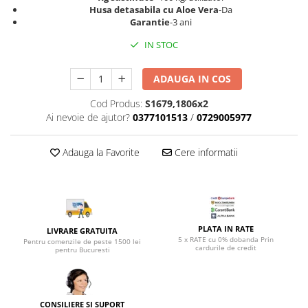
Top saltele 5 cm
Husa detasabila cu Aloe Vera
-Da
Scaune manager
Top saltele 10 cm
Garantie
-3 ani
Mobilier bucatarie
Top saltele memory 5 cm
IN STOC
Mese bucatarie
Top saltele MemoHR 6.5 cm
Scaune pentru bucatarie
Saltele ieftine
ADAUGA IN COS
Mobila bucatarie
Saltele cu plasa de arcuri
Cod Produs:
S1679,1806x2
Seturi mese si scaune bucatarie
Saltele cu spuma
Ai nevoie de ajutor?
0377101513
/
0729005977
Mobilier hol
Mobila hol
Adauga la Favorite
Cere informatii
Suporturi si rafturi pantofi
Portmantouri
Pantofare
Seturi mobilier hol
PLATA IN RATE
LIVRARE GRATUITA
Stender haine
5 x RATE cu 0% dobanda Prin
Pentru comenzile de peste 1500 lei
cardurile de credit
Suport pentru umerase
pentru Bucuresti
Etajere
Cuiere
Mobilier gradinita
CONSILIERE SI SUPORT