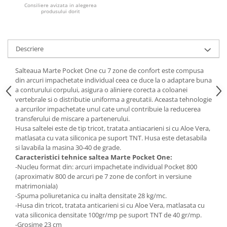
Consiliere avizata in alegerea
produsului dorit
Mese gradinita
Scaune gradinita
Set mese si scaune gradinita
Descriere
Mobilier copii
Mobila camera copii
Salteaua Marte Pocket One cu 7 zone de confort este compusa
din arcuri impachetate individual ceea ce duce la o adaptare buna
Scaune birou pentru copii
a conturului corpului, asigura o aliniere corecta a coloanei
Saltele patuturi copii
vertebrale si o distributie uniforma a greutatii. Aceasta tehnologie
Paturi copii
a arcurilor impachetate unul cate unul contribuie la reducerea
transferului de miscare a partenerului.
Masa si scaune gradinita
Husa saltelei este de tip tricot, tratata antiacarieni si cu Aloe Vera,
Seturi comode living si dormitor
matlasata cu vata siliconica pe suport TNT. Husa este detasabila
si lavabila la masina 30-40 de grade.
Caracteristici tehnice saltea Marte Pocket One:
-Nucleu format din: arcuri impachetate individual Pocket 800
(aproximativ 800 de arcuri pe 7 zone de confort in versiune
matrimoniala)
-Spuma poliuretanica cu inalta densitate 28 kg/mc.
-Husa din tricot, tratata anticarieni si cu Aloe Vera, matlasata cu
vata siliconica densitate 100gr/mp pe suport TNT de 40 gr/mp.
-Grosime 23 cm