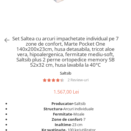
Scaune pliante
Saltele Pocket
Noptiere
Scaune birou
Saltele cu arcuri impachetate
Paturi
individual
Scaune profesionale
Seturi de pat si saltea
Saltele Memory Pocket
Masute de toaleta
Scaune Lemn
Saltele Memory Foam
Mobilier living
Scaune birou copii
Set Saltea cu arcuri impachetate individual pe 7
Saltele Memory Pocket
Scaune pentru living
zone de confort, Marte Pocket One
Scaune resigilate
Saltele cu plasa arcuri
140x200x23cm, husa detasabila, tricot aloe
Seturi comode living si vitrine
vera, hipoalergenica, fermitate mediu-soft,
Scaune gradinita
Saltele cu spuma
Mobila living
Saltsib plus 2 perne ortopedice memory SB
Saltele cu spuma
Scaune conferinta
52x32 cm, husa lavabila la 40°C
Comode living
Saltele cu spuma poliuretanica
Scaune terasa si outdoor
Saltsib
Set mese plus scaune
2 Review-uri
Saltele Latex
Mobilier birou
Saltele Memory
Scaune ergonomice
1.567,00 Lei
Saltele 140x200
Etajere Birou
Producator-
Saltsib
Saltele 160x200
Dulap birou
Structura-
Arcuri individuale
Birouri
Saltele 180x200
Fermitate
-Moale
Zone de confort
-7
Scaune pentru birou
Top saltele
Inaltime
-23 cm
Scaune pentru vizitatori
Kg sustinute
- 100 kg/utilizator