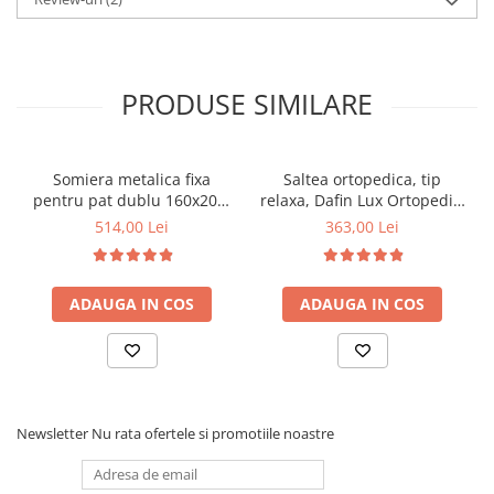
PRODUSE SIMILARE
Somiera metalica fixa
Saltea ortopedica, tip
pentru pat dublu 160x200,
relaxa, Dafin Lux Ortopedic,
6 picioare, 32 lamele lemn
90x200x21cm, fermitate
514,00 Lei
363,00 Lei
fag, benzi textile, suport
medie, cu plasa de arcuri
saltea ferm, negru
tip Bonell, fata vara-iarna,
sistem de aerisire cu
ADAUGA IN COS
ADAUGA IN COS
butoni, Salt Confort
Newsletter
Nu rata ofertele si promotiile noastre