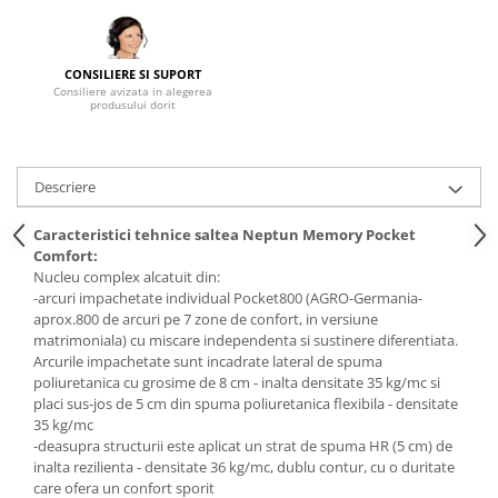
Mese gradinita
Scaune gradinita
CONSILIERE SI SUPORT
Set mese si scaune gradinita
Consiliere avizata in alegerea
produsului dorit
Mobilier copii
Mobila camera copii
Scaune birou pentru copii
Descriere
Saltele patuturi copii
Caracteristici tehnice saltea
Neptun Memory Pocket
Paturi copii
Comfort
:
Masa si scaune gradinita
Nucleu complex alcatuit din:
Seturi comode living si dormitor
-arcuri impachetate individual Pocket800 (AGRO-Germania-
aprox.800 de arcuri pe 7 zone de confort, in versiune
matrimoniala) cu miscare independenta si sustinere diferentiata.
Arcurile impachetate sunt incadrate lateral de spuma
poliuretanica cu grosime de 8 cm - inalta densitate 35 kg/mc si
placi sus-jos de 5 cm din spuma poliuretanica flexibila - densitate
35 kg/mc
-deasupra structurii este aplicat un strat de spuma HR (5 cm) de
inalta rezilienta - densitate 36 kg/mc, dublu contur, cu o duritate
care ofera un confort sporit