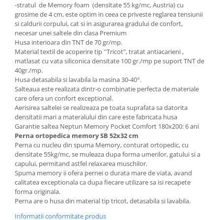
-stratul de Memory foam (densitate 55 kg/mc, Austria) cu
grosime de 4 cm, este optim in ceea ce priveste reglarea tensiunii
si caldurii corpului, cat si in asigurarea gradului de confort,
necesar unei saltele din clasa Premium
Husa interioara din TNT de 70 gr/mp.
Material textil de acoperire tip ''Tricot", tratat antiacarieni ,
matlasat cu vata siliconica densitate 100 gr./mp pe suport TNT de
40gr./mp.
Husa detasabila si lavabila la masina 30-40°.
Salteaua este realizata dintr-o combinatie perfecta de materiale
care ofera un confort exceptional.
Aerisirea saltelei se realizeaza pe toata suprafata sa datorita
densitatii mari a materalului din care este fabricata husa
Garantie saltea
Neptun Memory Pocket Comfort 180x200: 6 ani
Perna ortopedica memory SB 52x32 cm
Perna cu nucleu din spuma Memory, conturat ortopedic, cu
densitate 55kg/mc, se muleaza dupa forma umerilor, gatului si a
capului, permitand astfel relaxarea muschilor.
Spuma memory ii ofera pernei o durata mare de viata, avand
calitatea exceptionala ca dupa fiecare utilizare sa isi recapete
forma originala.
Perna are o husa din material tip tricot, detasabila si lavabila.
Informatii conformitate produs