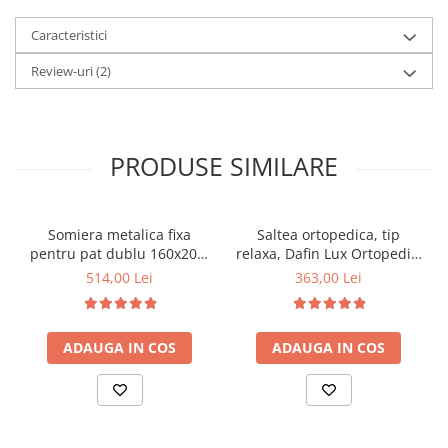
Caracteristici
Review-uri
(2)
PRODUSE SIMILARE
Somiera metalica fixa
Saltea ortopedica, tip
pentru pat dublu 160x200,
relaxa, Dafin Lux Ortopedic,
6 picioare, 32 lamele lemn
90x200x21cm, fermitate
514,00 Lei
363,00 Lei
fag, benzi textile, suport
medie, cu plasa de arcuri
saltea ferm, negru
tip Bonell, fata vara-iarna,
sistem de aerisire cu
ADAUGA IN COS
ADAUGA IN COS
butoni, Salt Confort