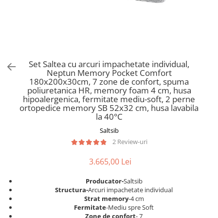
Scaune pliante
Saltele Pocket
Noptiere
Scaune birou
Saltele cu arcuri impachetate
Paturi
individual
Scaune profesionale
Seturi de pat si saltea
Saltele Memory Pocket
Masute de toaleta
Scaune Lemn
Saltele Memory Foam
Mobilier living
Scaune birou copii
Set Saltea cu arcuri impachetate individual,
Saltele Memory Pocket
Scaune pentru living
Neptun Memory Pocket Comfort
Scaune resigilate
Saltele cu plasa arcuri
180x200x30cm, 7 zone de confort, spuma
Seturi comode living si vitrine
poliuretanica HR, memory foam 4 cm, husa
Scaune gradinita
Saltele cu spuma
Mobila living
hipoalergenica, fermitate mediu-soft, 2 perne
Saltele cu spuma
Scaune conferinta
ortopedice memory SB 52x32 cm, husa lavabila
Comode living
la 40°C
Saltele cu spuma poliuretanica
Scaune terasa si outdoor
Set mese plus scaune
Saltsib
Saltele Latex
Mobilier birou
2 Review-uri
Saltele Memory
Scaune ergonomice
Saltele 140x200
3.665,00 Lei
Etajere Birou
Saltele 160x200
Dulap birou
Producator-
Saltsib
Birouri
Saltele 180x200
Structura-
Arcuri impachetate individual
Strat memory
-4 cm
Scaune pentru birou
Top saltele
Fermitate
-Mediu spre Soft
Scaune pentru vizitatori
Zone de confort
- 7