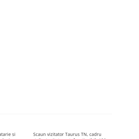
tarie si
Scaun vizitator Taurus TN, cadru
Scaun de li