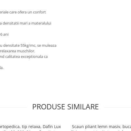
riale care ofera un confort
ta densitatii mari a materalului
6 ani
u densitate 55kg/mc, se muleaza
 relaxarea muschilor.
d calitatea exceptionala ca
la.
PRODUSE SIMILARE
ortopedica, tip relaxa, Dafin Lux
Scaun pliant lemn masiv, buca