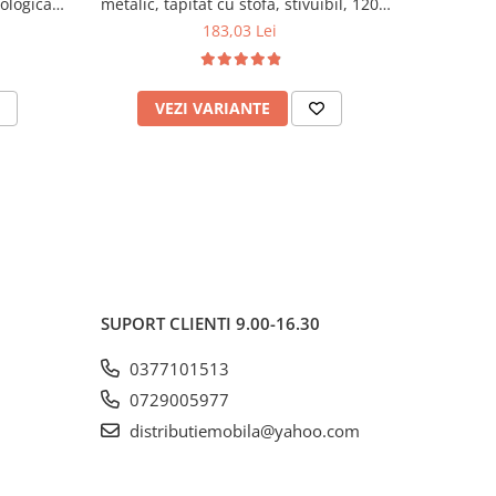
cologica,
metalic, tapitat cu stofa, stivuibil, 120
lemn masiv
kg, negru
120 k
183,03 Lei
VEZI VARIANTE
AD
SUPORT CLIENTI
9.00-16.30
0377101513
0729005977
distributiemobila@yahoo.com