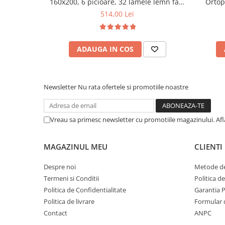
160x200, 6 picioare, 32 lamele lemn fag,
Ortop
benzi textile, suport saltea ferm, negru
medie, c
514,00 Lei
vara-iar
ADAUGA IN COS
Newsletter
Nu rata ofertele si promotiile noastre
Vreau sa primesc newsletter cu promotiile magazinului. Af
MAGAZINUL MEU
CLIENTI
Despre noi
Metode de
Termeni si Conditii
Politica d
Politica de Confidentialitate
Garantia 
Politica de livrare
Formular 
Contact
ANPC