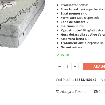
Producator-
Saltsib
Structura-
Arcuri impachetate i
Strat memory
-4 cm
Fermitate
-Mediu spre Soft
Zone de confort
- 7
Inaltime
-30 cm
Kg sustinute
-110 kg/utilizator
Husa detasabila cu Aloe Ver
Fata vara-iarna
-Nu
Tratament antialergenic
-Da
Garantie
-6 ani
IN STOC
ADAUG
Cod Produs:
S1813,1806x2
Ai
Adauga la Favorite
Cere 