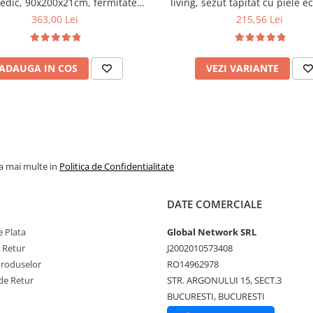
edic, 90x200x21cm, fermitate
living, sezut tapitat cu piele e
u plasa de arcuri tip Bonell, fata
100 kg, cires
363,00 Lei
215,56 Lei
na, sistem de aerisire cu butoni,
Salt Confort
ADAUGA IN COS
VEZI VARIANTE
la mai multe in
Politica de Confidentialitate
DATE COMERCIALE
 Plata
Global Network SRL
e Retur
J2002010573408
Produselor
RO14962978
de Retur
STR. ARGONULUI 15, SECT.3
BUCURESTI, BUCURESTI