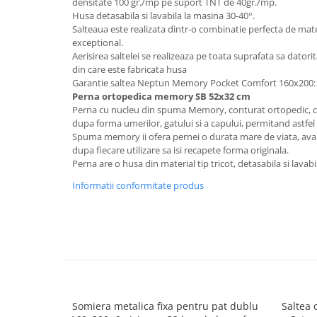
densitate 100 gr./mp pe suport TNT de 40gr./mp.
Husa detasabila si lavabila la masina 30-40°.
Mese gradinita
Salteaua este realizata dintr-o combinatie perfecta de mate
Scaune gradinita
exceptional.
Set mese si scaune gradinita
Aerisirea saltelei se realizeaza pe toata suprafata sa datori
din care este fabricata husa
Mobilier copii
Garantie saltea
Neptun Memory Pocket Comfort 160x200: 
Mobila camera copii
Perna ortopedica memory SB 52x32 cm
Perna cu nucleu din spuma Memory, conturat ortopedic, c
Scaune birou pentru copii
dupa forma umerilor, gatului si a capului, permitand astfel
Saltele patuturi copii
Spuma memory ii ofera pernei o durata mare de viata, avan
Paturi copii
dupa fiecare utilizare sa isi recapete forma originala.
Perna are o husa din material tip tricot, detasabila si lavabi
Masa si scaune gradinita
Informatii conformitate produs
Seturi comode living si dormitor
Somiera metalica fixa pentru pat dublu
Saltea 