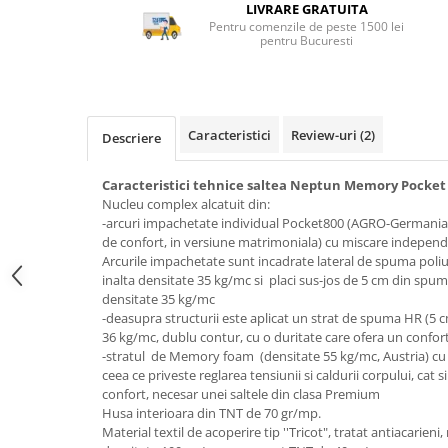
Top saltele 5 cm
LIVRARE GRATUITA
Scaune manager
Pentru comenzile de peste 1500 lei
Top saltele 10 cm
pentru Bucuresti
Mobilier bucatarie
Top saltele memory 5 cm
Mese bucatarie
Top saltele MemoHR 6.5 cm
Scaune pentru bucatarie
Saltele ieftine
Mobila bucatarie
Caracteristici
Review-uri
(2)
Saltele cu plasa de arcuri
Descriere
Seturi mese si scaune bucatarie
Saltele cu spuma
Mobilier hol
Caracteristici tehnice saltea
Neptun Memory Pocket
Nucleu complex alcatuit din:
Mobila hol
-arcuri impachetate individual Pocket800 (AGRO-Germania-
Suporturi si rafturi pantofi
de confort, in versiune matrimoniala) cu miscare independe
Portmantouri
Arcurile impachetate sunt incadrate lateral de spuma poliu
inalta densitate 35 kg/mc si placi sus-jos de 5 cm din spuma
Pantofare
densitate 35 kg/mc
Seturi mobilier hol
-deasupra structurii este aplicat un strat de spuma HR (5 cm
36 kg/mc, dublu contur, cu o duritate care ofera un confort
Stender haine
-stratul de Memory foam (densitate 55 kg/mc, Austria) cu 
Suport pentru umerase
ceea ce priveste reglarea tensiunii si caldurii corpului, cat s
Etajere
confort, necesar unei saltele din clasa Premium
Husa interioara din TNT de 70 gr/mp.
Cuiere
Material textil de acoperire tip ''Tricot", tratat antiacarieni
Mobilier gradinita