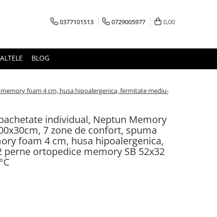
0377101513
0729005977
0,00
ALTELE
BLOG
 memory foam 4 cm, husa hipoalergenica, fermitate mediu-
impachetate individual, Neptun Memory
00x30cm, 7 zone de confort, spuma
ory foam 4 cm, husa hipoalergenica,
 2 perne ortopedice memory SB 52x32
0°C