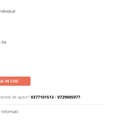
ndividual
a
-Da
A IN COS
 nevoie de ajutor?
0377101513
/
0729005977
informatii