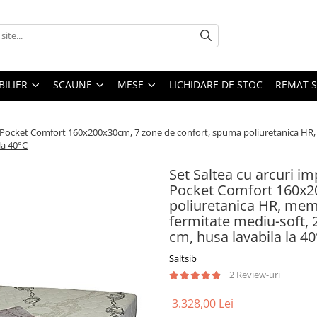
ILIER
SCAUNE
MESE
LICHIDARE DE STOC
REMAT S
 Pocket Comfort 160x200x30cm, 7 zone de confort, spuma poliuretanica HR,
la 40°C
Set Saltea cu arcuri 
Pocket Comfort 160x2
poliuretanica HR, mem
fermitate mediu-soft,
cm, husa lavabila la 4
Saltsib
2 Review-uri
3.328,00 Lei