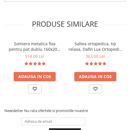
PRODUSE SIMILARE
Somiera metalica fixa
Saltea ortopedica, tip
pentru pat dublu 160x200,
relaxa, Dafin Lux Ortopedic,
6 picioare, 32 lamele lemn
90x200x21cm, fermitate
514,00 Lei
363,00 Lei
fag, benzi textile, suport
medie, cu plasa de arcuri
saltea ferm, negru
tip Bonell, fata vara-iarna,
sistem de aerisire cu
ADAUGA IN COS
ADAUGA IN COS
butoni, Salt Confort
Newsletter
Nu rata ofertele si promotiile noastre