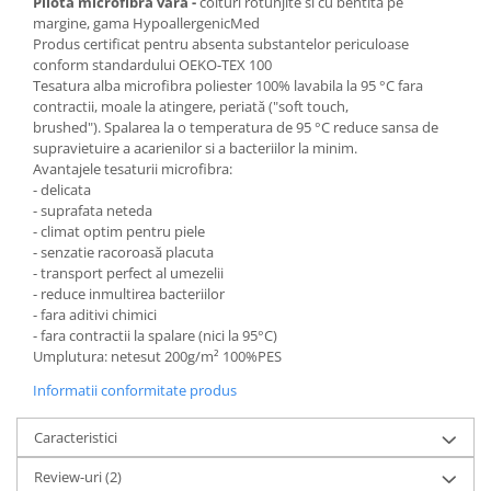
Pilota microfibra vara -
colturi rotunjite si cu bentita pe
margine, gama HypoallergenicMed
Produs certificat pentru absenta substantelor periculoase
conform standardului OEKO-TEX 100
Tesatura alba microfibra poliester 100% lavabila la 95 °C fara
contractii, moale la atingere, periată ("soft touch,
brushed"). Spalarea la o temperatura de 95 °C reduce sansa de
supravietuire a acarienilor si a bacteriilor la minim.
Avantajele tesaturii microfibra:
- delicata
- suprafata neteda
- climat optim pentru piele
- senzatie racoroasă placuta
- transport perfect al umezelii
- reduce inmultirea bacteriilor
- fara aditivi chimici
- fara contractii la spalare (nici la 95°C)
Umplutura: netesut 200g/m² 100%PES
Informatii conformitate produs
Caracteristici
Review-uri
(2)