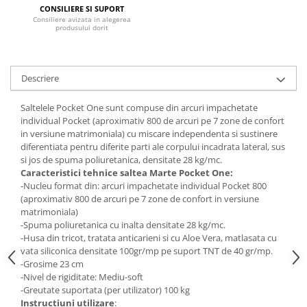
CONSILIERE SI SUPORT
Mese gradinita
Consiliere avizata in alegerea
produsului dorit
Scaune gradinita
Set mese si scaune gradinita
Mobilier copii
Descriere
Mobila camera copii
Saltelele Pocket One sunt compuse din arcuri impachetate
Scaune birou pentru copii
individual Pocket (aproximativ 800 de arcuri pe 7 zone de confort
Saltele patuturi copii
in versiune matrimoniala) cu miscare independenta si sustinere
Paturi copii
diferentiata pentru diferite parti ale corpului incadrata lateral, sus
si jos de spuma poliuretanica, densitate 28 kg/mc.
Masa si scaune gradinita
Caracteristici tehnice saltea Marte Pocket One:
Seturi comode living si dormitor
-Nucleu format din: arcuri impachetate individual Pocket 800
(aproximativ 800 de arcuri pe 7 zone de confort in versiune
matrimoniala)
-Spuma poliuretanica cu inalta densitate 28 kg/mc.
-Husa din tricot, tratata anticarieni si cu Aloe Vera, matlasata cu
vata siliconica densitate 100gr/mp pe suport TNT de 40 gr/mp.
-Grosime 23 cm
-Nivel de rigiditate: Mediu-soft
-Greutate suportata (per utilizator) 100 kg
Instructiuni utilizare
: