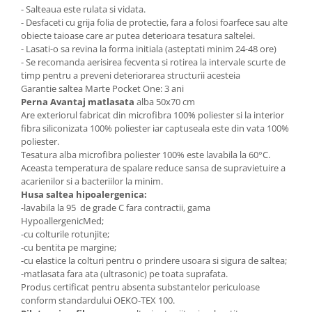
- Salteaua este rulata si vidata.
- Desfaceti cu grija folia de protectie, fara a folosi foarfece sau alte
obiecte taioase care ar putea deterioara tesatura saltelei.
- Lasati-o sa revina la forma initiala (asteptati minim 24-48 ore)
- Se recomanda aerisirea fecventa si rotirea la intervale scurte de
timp pentru a preveni deteriorarea structurii acesteia
Garantie saltea Marte Pocket One: 3 ani
Perna Avantaj matlasata
alba 50x70 cm
Are exteriorul fabricat din microfibra 100% poliester si la interior
fibra siliconizata 100% poliester iar captuseala este din vata 100%
poliester.
Tesatura alba microfibra poliester 100% este lavabila la 60°C.
Aceasta temperatura de spalare reduce sansa de supravietuire a
acarienilor si a bacteriilor la minim.
Husa saltea hipoalergenica:
-lavabila la 95 de grade C fara contractii, gama
HypoallergenicMed;
-cu colturile rotunjite;
-cu bentita pe margine;
-cu elastice la colturi pentru o prindere usoara si sigura de saltea;
-matlasata fara ata (ultrasonic) pe toata suprafata.
Produs certificat pentru absenta substantelor periculoase
conform standardului OEKO-TEX 100.