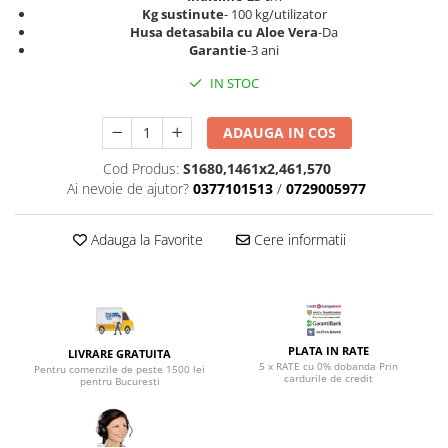
Top saltele 5 cm
Kg sustinute
- 100 kg/utilizator
Scaune manager
Top saltele 10 cm
Husa detasabila cu Aloe Vera
-Da
Mobilier bucatarie
Garantie
-3 ani
Top saltele memory 5 cm
Mese bucatarie
Top saltele MemoHR 6.5 cm
IN STOC
Scaune pentru bucatarie
Saltele ieftine
Mobila bucatarie
ADAUGA IN COS
Saltele cu plasa de arcuri
Seturi mese si scaune bucatarie
Saltele cu spuma
Cod Produs:
S1680,1461x2,461,570
Mobilier hol
Ai nevoie de ajutor?
0377101513
/
0729005977
Mobila hol
Suporturi si rafturi pantofi
Adauga la Favorite
Cere informatii
Portmantouri
Pantofare
Seturi mobilier hol
Stender haine
PLATA IN RATE
LIVRARE GRATUITA
Suport pentru umerase
5 x RATE cu 0% dobanda Prin
Pentru comenzile de peste 1500 lei
cardurile de credit
pentru Bucuresti
Etajere
Cuiere
Mobilier gradinita