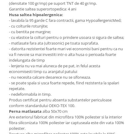
(densitate 100 gr/mp) pe suport TNT de 40 gr/mp.
Garantie saltea superortopedica: 4 ani
Husa saltea hipoalergenica:
- lavabila la 95 garde C fara contractii, gama HypoallergenicMed;
- cu colturile rotunjite;
- cu bentita pe margine;
- cu elastice la colturi pentru o prindere usoara si sigura de saltea;
- matlasate fara ata (ultrasonic) pe toata suprafata.
- datorita rezistentei foarte mari vei economisi bani pentru ca nu
va fi nevoie sa mai investiti intr-o alta husa o perioada foarte
indelungata de timp
- lenjeria nu va mai aluneca de pe pat, in felul acesta
economisesti timp cu aranjatul patului
- nu necesita calcare deoarece nu se sifoneaza.
- se poate spala si usca foarte repede, fiind rezistenta la spalari
repetate.
- nedeformabila in timp.
Produs certificat pentru absenta substantelor periculoase
conform standardului OEKO-TEX 100.
Perna matlasata
alba 50x70 cm
Are exteriorul fabricat din microfibra 100% poliester si la interior
fibra siliconizata 100% poliester iar captuseala este din vata 100%
poliester.