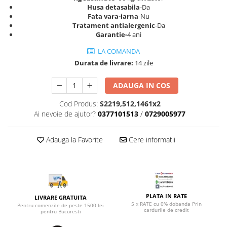
Top saltele 5 cm
Husa detasabila
-Da
Scaune manager
Top saltele 10 cm
Fata vara-iarna
-Nu
Mobilier bucatarie
Tratament antialergenic
-Da
Top saltele memory 5 cm
Garantie-
4 ani
Mese bucatarie
Top saltele MemoHR 6.5 cm
Scaune pentru bucatarie
LA COMANDA
Saltele ieftine
Durata de livrare:
14 zile
Mobila bucatarie
Saltele cu plasa de arcuri
Seturi mese si scaune bucatarie
Saltele cu spuma
ADAUGA IN COS
Mobilier hol
Cod Produs:
S2219,512,1461x2
Mobila hol
Ai nevoie de ajutor?
0377101513
/
0729005977
Suporturi si rafturi pantofi
Portmantouri
Adauga la Favorite
Cere informatii
Pantofare
Seturi mobilier hol
Stender haine
Suport pentru umerase
PLATA IN RATE
Etajere
LIVRARE GRATUITA
5 x RATE cu 0% dobanda Prin
Pentru comenzile de peste 1500 lei
Cuiere
cardurile de credit
pentru Bucuresti
Mobilier gradinita