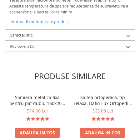
Tesatura alba microfibra poliester 100% este lavabila la 60°C.
Aceasta temperatura de spalare reduce sansa de supravietuire a
acarienilor si a bacteriilor la minim.
Informatii conformitate produs
Caracteristici
Review-uri
(2)
PRODUSE SIMILARE
Somiera metalica fixa
Saltea ortopedica, tip
pentru pat dublu 160x200,
relaxa, Dafin Lux Ortopedic,
6 picioare, 32 lamele lemn
90x200x21cm, fermitate
514,00 Lei
363,00 Lei
fag, benzi textile, suport
medie, cu plasa de arcuri
saltea ferm, negru
tip Bonell, fata vara-iarna,
sistem de aerisire cu
ADAUGA IN COS
ADAUGA IN COS
butoni, Salt Confort