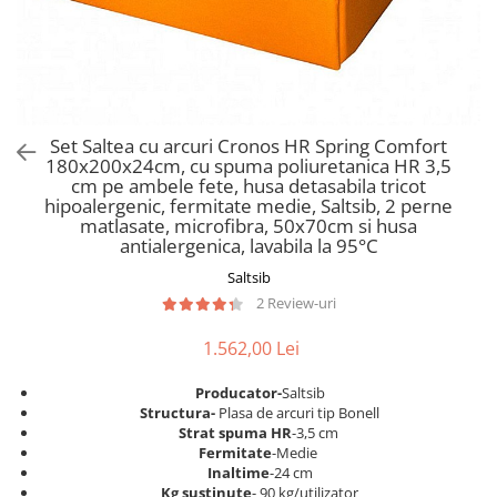
Scaune pliante
Saltele Pocket
Noptiere
Scaune birou
Saltele cu arcuri impachetate
Paturi
individual
Scaune profesionale
Seturi de pat si saltea
Saltele Memory Pocket
Masute de toaleta
Scaune Lemn
Saltele Memory Foam
Mobilier living
Scaune birou copii
Set Saltea cu arcuri Cronos HR Spring Comfort
Saltele Memory Pocket
Scaune pentru living
180x200x24cm, cu spuma poliuretanica HR 3,5
Scaune resigilate
Saltele cu plasa arcuri
cm pe ambele fete, husa detasabila tricot
Seturi comode living si vitrine
hipoalergenic, fermitate medie, Saltsib, 2 perne
Scaune gradinita
Saltele cu spuma
Mobila living
matlasate, microfibra, 50x70cm si husa
Saltele cu spuma
Scaune conferinta
antialergenica, lavabila la 95°C
Comode living
Saltele cu spuma poliuretanica
Scaune terasa si outdoor
Saltsib
Set mese plus scaune
2 Review-uri
Saltele Latex
Mobilier birou
Saltele Memory
Scaune ergonomice
1.562,00 Lei
Saltele 140x200
Etajere Birou
Producator-
Saltsib
Saltele 160x200
Dulap birou
S
tructura-
Plasa de arcuri tip Bonell
Birouri
Saltele 180x200
Strat spuma HR
-3,5 cm
Fermitate
-Medie
Scaune pentru birou
Top saltele
Inaltime
-24 cm
Scaune pentru vizitatori
Kg sustinute
- 90 kg/utilizator