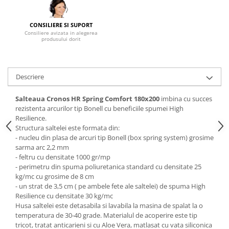
Mese gradinita
CONSILIERE SI SUPORT
Scaune gradinita
Consiliere avizata in alegerea
Set mese si scaune gradinita
produsului dorit
Mobilier copii
Mobila camera copii
Descriere
Scaune birou pentru copii
Saltele patuturi copii
Salteaua Cronos HR Spring Comfort 180x200
imbina cu succes
Paturi copii
rezistenta arcurilor tip Bonell cu beneficiile spumei High
Resilience.
Masa si scaune gradinita
Structura saltelei este formata din:
Seturi comode living si dormitor
- nucleu din plasa de arcuri tip Bonell (box spring system) grosime
sarma arc 2,2 mm
- feltru cu densitate 1000 gr/mp
- perimetru din spuma poliuretanica standard cu densitate 25
kg/mc cu grosime de 8 cm
- un strat de 3,5 cm ( pe ambele fete ale saltelei) de spuma High
Resilience cu densitate 30 kg/mc
Husa saltelei este detasabila si lavabila la masina de spalat la o
temperatura de 30-40 grade. Materialul de acoperire este tip
tricot, tratat anticarieni si cu Aloe Vera, matlasat cu vata siliconica