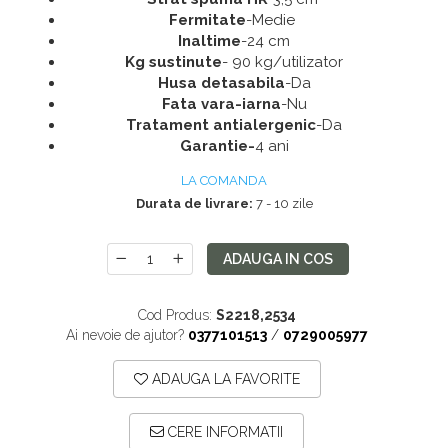
Pantofare
Fermitate
-Medie
Seturi mobilier hol
Inaltime
-24 cm
Kg sustinute
- 90 kg/utilizator
Stender haine
Husa detasabila
-Da
Suport pentru umerase
Fata vara-iarna
-Nu
Tratament antialergenic
-Da
Etajere
Garantie-
4 ani
Cuiere
LA COMANDA
Mobilier gradinita
Durata de livrare:
7 - 10 zile
Mese gradinita
Scaune gradinita
ADAUGA IN COS
Set mese si scaune gradinita
Mobilier copii
Cod Produs:
S2218,2534
Ai nevoie de ajutor?
0377101513
/
0729005977
Mobila camera copii
Scaune birou pentru copii
ADAUGA LA FAVORITE
Saltele patuturi copii
CERE INFORMATII
Paturi copii