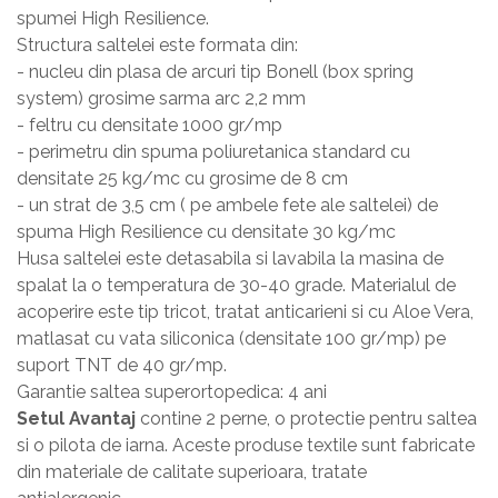
spumei High Resilience.
Structura saltelei este formata din:
- nucleu din plasa de arcuri tip Bonell (box spring
system) grosime sarma arc 2,2 mm
- feltru cu densitate 1000 gr/mp
- perimetru din spuma poliuretanica standard cu
densitate 25 kg/mc cu grosime de 8 cm
- un strat de 3,5 cm ( pe ambele fete ale saltelei) de
spuma High Resilience cu densitate 30 kg/mc
Husa saltelei este detasabila si lavabila la masina de
spalat la o temperatura de 30-40 grade. Materialul de
acoperire este tip tricot, tratat anticarieni si cu Aloe Vera,
matlasat cu vata siliconica (densitate 100 gr/mp) pe
suport TNT de 40 gr/mp.
Garantie saltea superortopedica: 4 ani
Setul Avantaj
contine 2 perne, o protectie pentru saltea
si o pilota de iarna. Aceste produse textile sunt fabricate
din materiale de calitate superioara, tratate