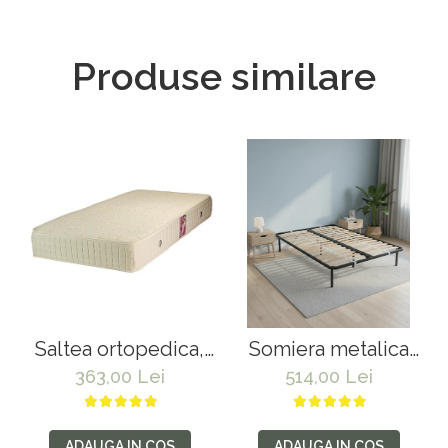
Produse similare
Saltea ortopedica,
Somiera metalica
tip relaxa, Dafin Lux
fixa pentru pat
363,00 Lei
514,00 Lei
Ortopedic,
dublu 160x200, 6
90x200x21cm,
picioare, 32 lamele
fermitate medie, cu
lemn fag, benzi
ADAUGA IN COS
ADAUGA IN COS