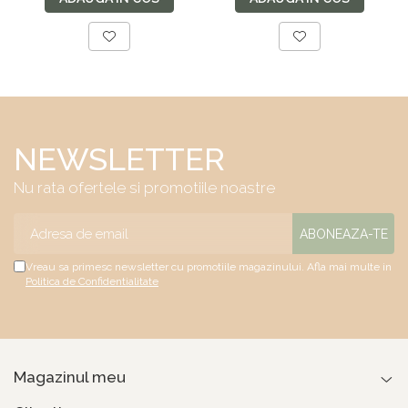
plasa de arcuri tip
textile, suport
Bonell, fata vara-
saltea ferm, negru
iarna, sistem de
aerisire cu butoni,
Salt Confort
NEWSLETTER
Nu rata ofertele si promotiile noastre
Vreau sa primesc newsletter cu promotiile magazinului. Afla mai multe in
Politica de Confidentialitate
Magazinul meu