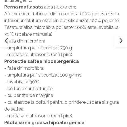
antialergenic.
Perna matlasata
alba 50x70 cm:
Are exteriorul fabricat din microfibra 100% poliester si la
interior umplutura este din puf siliconizat 100% poliester.
Tesatura alba microfibra poliester 100% este lavabila la
30°C (spalare manuala)
- fata din microfibra
- umplutura puf siliconizat 750 g
- matlasare ultrasonic (prin lipire)
Protectie saltea hipoalergenica
:
- fata dn mcrofibra
- umplutura puf siliconizat 100 g/mp
- lavabila la 30°C
- colturile sunt rotunjite
- cu bentita pe margine
- cu elastice la colturi pentru o prindere usoara si sigura
de saltea
- matlasare ultrasonic (prin lipire)
Pilota iarna groasa hipoalergenica
: