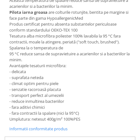
Aceasta temperatura de spalare reduce sansa de supravietuire a
acarienilor si a bacteriilor la minim.
Pilota iarna groasa
are colturile rotunjite, bentita pe margine si
face parte din gama HypoallergenicMed
Produs certificat pentru absenta substantelor periculoase
conform standardului OEKO-TEX 100
Tesatura alba microfibra poliester 100% lavabila la 95 °C fara
contractii, moale la atingere, periată ("soft touch, brushed").
Spalarea la o temperatura de
95 °C reduce sansa de supravietuire a acarienilor si a bacteriilor la
minim.
Avantajele tesaturii microfibra:
- delicata
- suprafata neteda
- climat optim pentru piele
- senzatie racoroasă placuta
- transport perfect al umezelii
- reduce inmultirea bacteriilor
- fara aditivi chimici
- fara contractii la spalare (nici la 95°C)
Umplutura: netesut 400g/m² 100%PES
Informatii conformitate produs