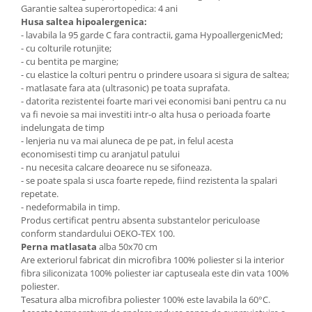
Garantie saltea superortopedica: 4 ani
Husa saltea hipoalergenica:
- lavabila la 95 garde C fara contractii, gama HypoallergenicMed;
- cu colturile rotunjite;
- cu bentita pe margine;
- cu elastice la colturi pentru o prindere usoara si sigura de saltea;
- matlasate fara ata (ultrasonic) pe toata suprafata.
- datorita rezistentei foarte mari vei economisi bani pentru ca nu
va fi nevoie sa mai investiti intr-o alta husa o perioada foarte
indelungata de timp
- lenjeria nu va mai aluneca de pe pat, in felul acesta
economisesti timp cu aranjatul patului
- nu necesita calcare deoarece nu se sifoneaza.
- se poate spala si usca foarte repede, fiind rezistenta la spalari
repetate.
- nedeformabila in timp.
Produs certificat pentru absenta substantelor periculoase
conform standardului OEKO-TEX 100.
Perna matlasata
alba 50x70 cm
Are exteriorul fabricat din microfibra 100% poliester si la interior
fibra siliconizata 100% poliester iar captuseala este din vata 100%
poliester.
Tesatura alba microfibra poliester 100% este lavabila la 60°C.