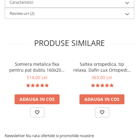
Caracteristici
Review-uri
(2)
PRODUSE SIMILARE
Somiera metalica fixa
Saltea ortopedica, tip
pentru pat dublu 160x200,
relaxa, Dafin Lux Ortopedic,
6 picioare, 32 lamele lemn
90x200x21cm, fermitate
514,00 Lei
363,00 Lei
fag, benzi textile, suport
medie, cu plasa de arcuri
saltea ferm, negru
tip Bonell, fata vara-iarna,
sistem de aerisire cu
ADAUGA IN COS
ADAUGA IN COS
butoni, Salt Confort
Newsletter
Nu rata ofertele si promotiile noastre