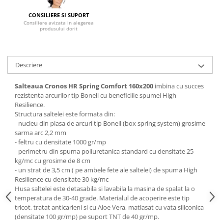
Mese gradinita
CONSILIERE SI SUPORT
Consiliere avizata in alegerea
Scaune gradinita
produsului dorit
Set mese si scaune gradinita
Mobilier copii
Descriere
Mobila camera copii
Scaune birou pentru copii
Salteaua Cronos HR Spring Comfort 160x200
imbina cu succes
Saltele patuturi copii
rezistenta arcurilor tip Bonell cu beneficiile spumei High
Paturi copii
Resilience.
Structura saltelei este formata din:
Masa si scaune gradinita
- nucleu din plasa de arcuri tip Bonell (box spring system) grosime
Seturi comode living si dormitor
sarma arc 2,2 mm
- feltru cu densitate 1000 gr/mp
- perimetru din spuma poliuretanica standard cu densitate 25
kg/mc cu grosime de 8 cm
- un strat de 3,5 cm ( pe ambele fete ale saltelei) de spuma High
Resilience cu densitate 30 kg/mc
Husa saltelei este detasabila si lavabila la masina de spalat la o
temperatura de 30-40 grade. Materialul de acoperire este tip
tricot, tratat anticarieni si cu Aloe Vera, matlasat cu vata siliconica
(densitate 100 gr/mp) pe suport TNT de 40 gr/mp.