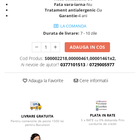
Top saltele 5 cm
Fata vara-iarna
-Nu
Scaune manager
Top saltele 10 cm
Tratament antialergenic
-Da
Mobilier bucatarie
Garantie-
4 ani
Top saltele memory 5 cm
Mese bucatarie
Top saltele MemoHR 6.5 cm
LA COMANDA
Scaune pentru bucatarie
Saltele ieftine
Durata de livrare:
7 - 10 zile
Mobila bucatarie
Saltele cu plasa de arcuri
ADAUGA IN COS
Seturi mese si scaune bucatarie
Saltele cu spuma
Mobilier hol
Cod Produs:
S00002218,00000461,00001461x2,
Ai nevoie de ajutor?
0377101513
/
0729005977
Mobila hol
Suporturi si rafturi pantofi
Adauga la Favorite
Cere informatii
Portmantouri
Pantofare
Seturi mobilier hol
Stender haine
Suport pentru umerase
PLATA IN RATE
LIVRARE GRATUITA
5 x RATE cu 0% dobanda Prin
Pentru comenzile de peste 1500 lei
Etajere
cardurile de credit
pentru Bucuresti
Cuiere
Mobilier gradinita