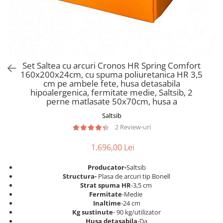
Scaune pliante
Saltele Pocket
Noptiere
Scaune birou
Saltele cu arcuri impachetate
Paturi
individual
Scaune profesionale
Seturi de pat si saltea
Saltele Memory Pocket
Masute de toaleta
Scaune Lemn
Saltele Memory Foam
Mobilier living
Scaune birou copii
Set Saltea cu arcuri Cronos HR Spring Comfort
Saltele Memory Pocket
Scaune pentru living
160x200x24cm, cu spuma poliuretanica HR 3,5
Scaune resigilate
Saltele cu plasa arcuri
cm pe ambele fete, husa detasabila
Seturi comode living si vitrine
hipoalergenica, fermitate medie, Saltsib, 2
Scaune gradinita
Saltele cu spuma
Mobila living
perne matlasate 50x70cm, husa a
Saltele cu spuma
Scaune conferinta
Comode living
Saltsib
Saltele cu spuma poliuretanica
Scaune terasa si outdoor
Set mese plus scaune
2 Review-uri
Saltele Latex
Mobilier birou
1.696,00 Lei
Saltele Memory
Scaune ergonomice
Saltele 140x200
Etajere Birou
Producator-
Saltsib
S
tructura-
Plasa de arcuri tip Bonell
Saltele 160x200
Dulap birou
Strat spuma HR
-3,5 cm
Birouri
Saltele 180x200
Fermitate
-Medie
Inaltime
-24 cm
Scaune pentru birou
Top saltele
Kg sustinute
- 90 kg/utilizator
Scaune pentru vizitatori
Husa detasabila
-Da